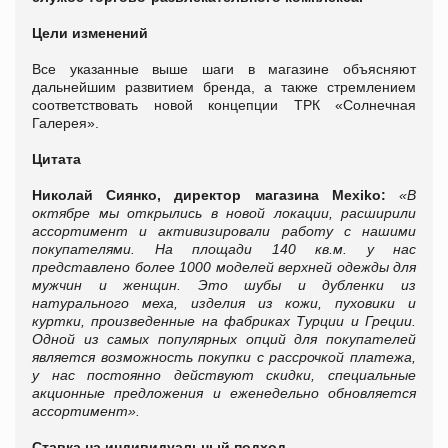
Цели изменений
Все указанные выше шаги в магазине объясняют
дальнейшим развитием бренда, а также стремлением
соответствовать новой концепции ТРК «Солнечная
Галерея».
Цитата
Николай Сиянко, директор магазина
Mexiko
:
«В
октябре мы открылись в новой локации, расширили
ассортимент и активизировали работу с нашими
покупателями. На площади 140 кв.м. у нас
представлено более 1000 моделей верхней одежды для
мужчин и женщин. Это шубы и дубленки из
натурального меха, изделия из кожи, пуховики и
куртки, произведенные на фабриках Турции и Греции.
Одной из самых популярных опций для покупателей
является возможность покупки с рассрочкой платежа,
у нас постоянно действуют скидки, специальные
акционные предложения и еженедельно обновляется
ассортимент».
Ставка на индивидуальный подход