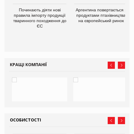
в
Починають діяти нові
Аргентина повертається з
правила імпорту продукції
продуктами птахівництва
тваринного походження до
на європейський ринок
О:
ЄС
КРАЩІ КОМПАНІЇ
ОСОБИСТОСТІ