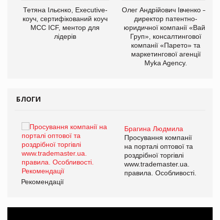
,
Тетяна Ільєнко, Executive-
Олег Андрійович Івченко —
ОВ
коуч, сертифікований коуч
директор патентно-
МСС ICF, ментор для
юридичної компанії «Вайз
лідерів
Груп», консалтингової
компанії «Парето» та
маркетингової агенції
Myka Agency.
БЛОГИ
Брагина Людмила
ї
Просування компанії
а
на порталі оптової та
роздрібної торгівлі
www.trademaster.ua.
і.
правила. Особливості.
Рекомендації
Ре