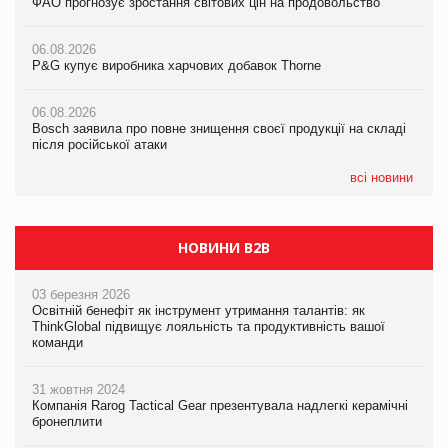
ФАО прогнозує зростання світових цін на продовольство
ФАО прогнозує зростання світових цін на продовольство
ФАО прогнозує зростання світових цін на продовольство
06.08.2026
06.08.2026
06.08.2026
P&G купує виробника харчових добавок Thorne
P&G купує виробника харчових добавок Thorne
P&G купує виробника харчових добавок Thorne
06.08.2026
06.08.2026
06.08.2026
Bosch заявила про повне знищення своєї продукції на складі
Bosch заявила про повне знищення своєї продукції на складі
Bosch заявила про повне знищення своєї продукції на складі
після російської атаки
після російської атаки
після російської атаки
всі новини
НОВИНИ B2B
03 березня 2026
Освітній бенефіт як інструмент утримання талантів: як
ThinkGlobal підвищує лояльність та продуктивність вашої
команди
31 жовтня 2024
Компанія Rarog Tactical Gear презентувала надлегкі керамічні
бронеплити