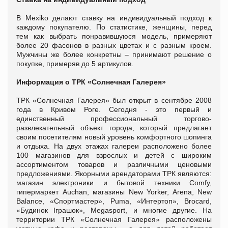
В Mexiko делают ставку на индивидуальный подход к
каждому покупателю. По статистике, женщины, перед
тем как выбрать понравившуюся модель, примеряют
более 20 фасонов в разных цветах и с разным кроем.
Мужчины же более конкретны – принимают решение о
покупке, примеряв до 5 артикулов.
Информация о ТРК «Солнечная Галерея»
ТРК «Солнечная Галерея» был открыт в сентябре 2008
года в Кривом Роге. Сегодня - это первый и
единственный профессиональный торгово-
развлекательный объект города, который предлагает
своим посетителям новый уровень комфортного шопинга
и отдыха. На двух этажах галереи расположено более
100 магазинов для взрослых и детей с широким
ассортиментом товаров и различными ценовыми
предложениями. Якорными арендаторами ТРК являются:
магазин электроники и бытовой техники Comfy,
гипермаркет Auchan, магазины New Yorker, Arena, New
Balance, «Спортмастер», Puma, «Интертоп», Brocard,
«Будинок Іграшок», Megasport, и многие другие. На
территории ТРК «Солнечная Галерея» расположены