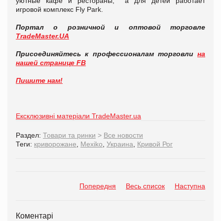
уютные кафе и рестораны, а для детей работает
игровой комплекс Fly Park.
Портал о розничной и оптовой торговле
TradeMaster.UA
Присоединяйтесь к профессионалам торговли
на
нашей странице FB
Пишите нам!
Ексклюзивні матеріали TradeMaster.ua
Раздел:
Товари та ринки
>
Все новости
Теги:
криворожане
,
Mexiko
,
Украина
,
Кривой Рог
Попередня
Весь список
Наступна
Коментарі