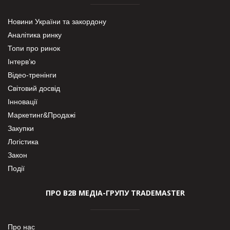
Новини України та закордону
Аналітика ринку
Топи про ринок
Інтерв’ю
Відео-тренінги
Світовий досвід
Інновації
Маркетинг&Продажі
Закупки
Логістика
Закон
Події
ПРО В2В МЕДІА-ГРУПУ TRADEMASTER
Про нас