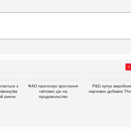
тається з
ФАО прогнозує зростання
P&G купує виробни
хівництва
світових цін на
харчових добавок Th
ий ринок
продовольство