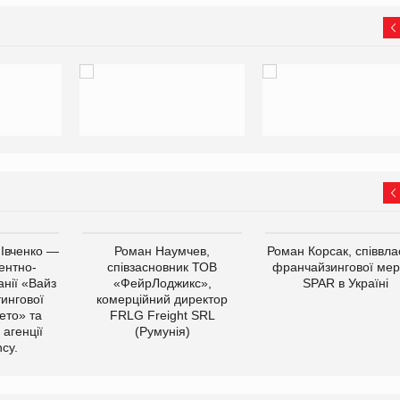
 Івченко —
Роман Наумчев,
Роман Корсак, співвла
ентно-
співзасновник ТОВ
франчайзингової мер
нії «Вайз
«ФейрЛоджикс»,
SPAR в Україні
тингової
комерційний директор
ето» та
FRLG Freight SRL
 агенції
(Румунія)
cy.