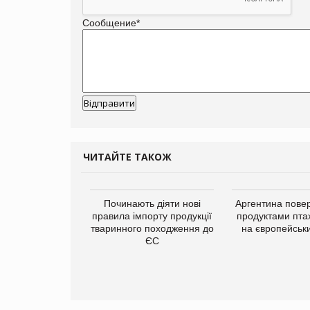
Сообщение
*
ЧИТАЙТЕ ТАКОЖ
упермаркетів
Починають діяти нові
Аргентина повер
упує мережу
правила імпорту продукції
продуктами пта
нів формату
тваринного походження до
на європейськ
ce store КОЛО:
ЄС
ана компанія
ватиме 374
газини