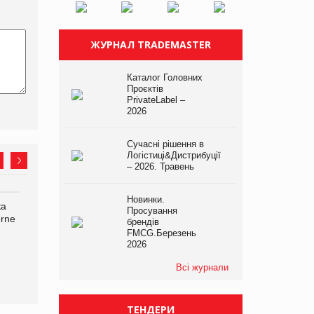
ЖУРНАЛ TRADEMASTER
Каталог Головних
Проєктів
PrivateLabel –
2026
Сучасні рішення в
Логістиці&Дистрибуції
– 2026. Травень
Новинки.
ка
Bosch заявила про повне
Смачна новинка для
Просування
orne
знищення своєї продукції
хвостатих: у VARUS
брендів
на складі після російської
з’явилися паучі Varto Paw
FMCG.Березень
атаки
expert від власної ТМ
2026
Varto!
Всі журнали
ТЕНДЕРИ