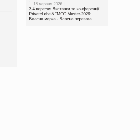
18 червня 2026 |
3-4 вересня Виставки та конференції
PrivateLabel&FMCG Master-2026:
Власна марка - Власна перевага
Брагина Людмила
Просування компанії на
порталі оптової та
роздрібної торгівлі
www.trademaster.ua.
правила. Особливості.