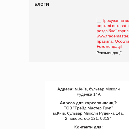
БЛОГИ
Брагина Людмила
Просування компанії на
порталі оптової та
роздрібної торгівлі
www.trademaster.ua.
правила. Особливості.
ії
Рекомендації
Адреса:
м.Київ, бульвар Миколи
Руденка 14А
Адреса для кореспонденції:
ТОВ "Tрейд Мастер Груп"
м.Київ, бульвар Миколи Руденка 14а,
2 поверх, оф 121, 03194
Контакти для: