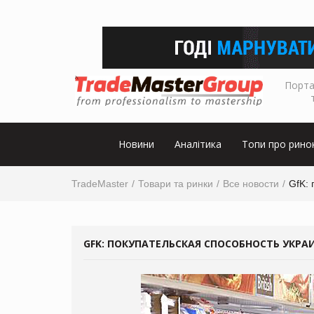
Порта
Новини
Аналітика
Топи про рино
TradeMaster
Товари та ринки
Все новости
GfK: 
GFK: ПОКУПАТЕЛЬСКАЯ СПОСОБНОСТЬ УКРА