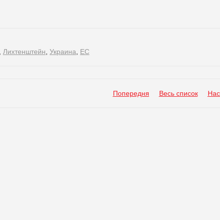
,
Лихтенштейн
,
Украина
,
ЕС
Попередня
Весь список
Нас