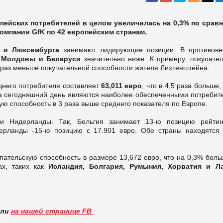
опейских потребителей в целом увеличилась на 0,3% по срав
компании GfK по 42 европейским странам.
 и Люксембурга
занимают лидирующие позиции. В противове
 Молдовы и Беларуси
значительно ниже. К примеру, покупател
8 раз меньше покупательной способности жителя Лихтенштейна.
днего потребителя составляет
63,011 евро
, что в 4,5 раза больше,
на сегодняшний день являются наиболее обеспеченными потребит
ю способность в 3 раза выше среднего показателя по Европе.
 и Нидерланды. Так, Бельгия занимает 13-ю позицию рейтин
дерланды -15-ю позицию с 17.901 евро. Обе страны находятся
пательскую способность в размере 13,672 евро, что на 0,3% боль
ах, таких как
Исландия, Болгария, Румыния, Хорватия и Л
.
вли
на нашей странице FB