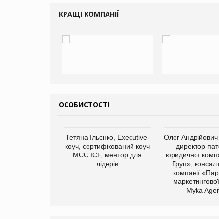
КРАЩІ КОМПАНІЇ
ОСОБИСТОСТІ
арас Ігорович,
Тетяна Ільєнко, Executive-
Олег Андрійович
иробництва ТОВ
коуч, сертифікований коуч
директор пат
Герчак"
МСС ICF, ментор для
юридичної компа
лідерів
Груп», консал
компанії «Пар
маркетингової
Myka Agen