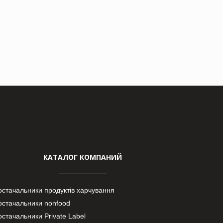
КАТАЛОГ КОМПАНИЙ
остачальники продуктів харчування
остачальники nonfood
стачальники Private Label