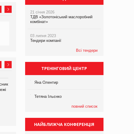
21 січня 2026
ТДВ «Золотоніський маслоробний
комбінат»
03 липня 2023
Тендери компанії
Всі тендери
ТРЕНІНГОВИЙ ЦЕНТР
Яна Олентир
сник
Олексій Логачов-Михайлов
Яна Сараніна, директор
ежі
Файно маркет Директор
компанії «УкраМарин»
департаменту з
Тетяна Ільєнко
виробництва
повний список
НАЙБЛИЖЧА КОНФЕРЕНЦІЯ