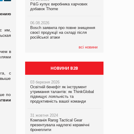
P&G купує виробника харчових
P&G купує виробника харчових
P&G купує виробника харчових
добавок Thorne
добавок Thorne
добавок Thorne
нению
06.08.2026
06.08.2026
06.08.2026
Bosch заявила про повне знищення
Bosch заявила про повне знищення
Bosch заявила про повне знищення
с им,
своєї продукції на складі після
своєї продукції на складі після
своєї продукції на складі після
ьская
російської атаки
російської атаки
російської атаки
всі новини
 чем в
елями
НОВИНИ B2B
га, с
 выше
03 березня 2026
Освітній бенефіт як інструмент
утримання талантів: як ThinkGlobal
ше по
підвищує лояльність та
атвии
продуктивність вашої команди
31 жовтня 2024
Компанія Rarog Tactical Gear
презентувала надлегкі керамічні
бронеплити