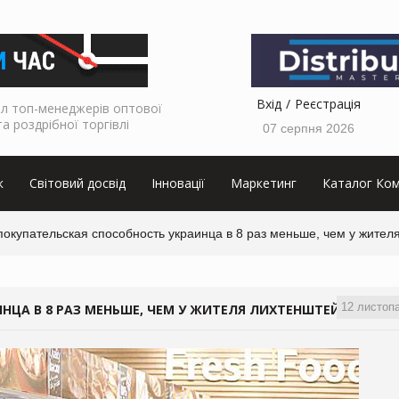
Вхід
Реєстрація
л топ-менеджерів оптової
та роздрібної торгівлі
07 серпня 2026
к
Світовий досвід
Інновації
Маркетинг
Каталог Ком
покупательская способность украинца в 8 раз меньше, чем у жите
12 листоп
ИНЦА В 8 РАЗ МЕНЬШЕ, ЧЕМ У ЖИТЕЛЯ ЛИХТЕНШТЕЙНА