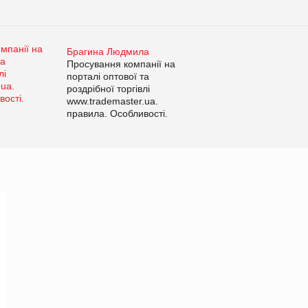
Брагина Людмила
Просування компанії на
порталі оптової та
роздрібної торгівлі
www.trademaster.ua.
правила. Особливості.
Рекомендації