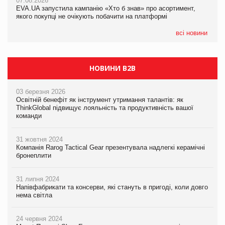
07.08.2026
07.08.2026
EVA.UA запустила кампанію «Хто б знав» про асортимент,
EVA.UA запустила кампанію «Хто б знав» про асортимент,
якого покупці не очікують побачити на платформі
якого покупці не очікують побачити на платформі
всі новини
НОВИНИ B2B
03 березня 2026
Освітній бенефіт як інструмент утримання талантів: як
ThinkGlobal підвищує лояльність та продуктивність вашої
команди
31 жовтня 2024
Компанія Rarog Tactical Gear презентувала надлегкі керамічні
бронеплити
31 липня 2024
Напівфабрикати та консерви, які стануть в пригоді, коли довго
нема світла
24 червня 2024