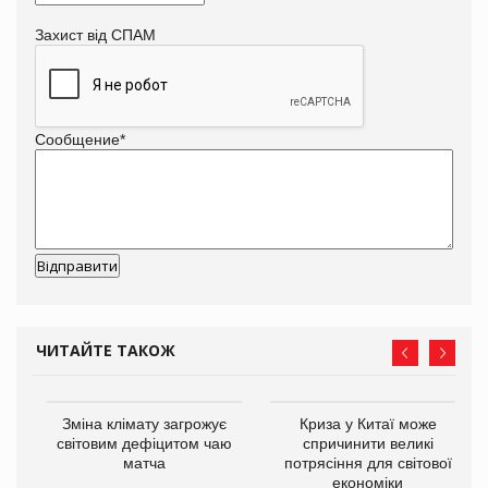
Захист від СПАМ
Сообщение
*
ЧИТАЙТЕ ТАКОЖ
Зміна клімату загрожує
Криза у Китаї може
ne
світовим дефіцитом чаю
спричинити великі
матча
потрясіння для світової
економіки