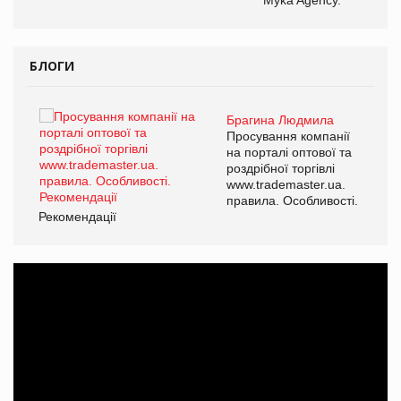
БЛОГИ
Брагина Людмила
ї
Просування компанії
а
на порталі оптової та
роздрібної торгівлі
www.trademaster.ua.
і.
правила. Особливості.
Рекомендації
Ре