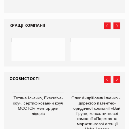
КРАЩІ КОМПАНІЇ
ОСОБИСТОСТІ
,
Тетяна Ільєнко, Executive-
Олег Андрійович Івченко —
ОВ
коуч, сертифікований коуч
директор патентно-
МСС ICF, ментор для
юридичної компанії «Вайз
лідерів
Груп», консалтингової
компанії «Парето» та
маркетингової агенції
Myka Agency.