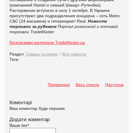
(компанией Haniel и семьей Шмидт–Рутенбек).
Расторжение вступило в силу 1 октября. В Украине
присутствуют два подразделения концерна – сеть Metro
C&C (24 магазина) и гипермаркет Real.
Новости
торговли за рубежом
Портал розничной и оптовой
торговли TradeMaster
Ексклюзивні матеріали TradeMaster.ua
Раздел:
Товари та ринки
>
Все новости
Теги:
Попередня
Весь список
Наступна
Коментарі
Ваш коментар буде першим.
Додати коментар
Ваше імя
*