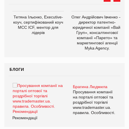
,
Тетяна Ільєнко, Executive-
Олег Андрійович Івченко —
ОВ
коуч, сертифікований коуч
директор патентно-
МСС ICF, ментор для
юридичної компанії «Вайз
лідерів
Груп», консалтингової
компанії «Парето» та
маркетингової агенції
Myka Agency.
БЛОГИ
Брагина Людмила
ї
Просування компанії
а
на порталі оптової та
роздрібної торгівлі
www.trademaster.ua.
і.
правила. Особливості.
Рекомендації
Ре