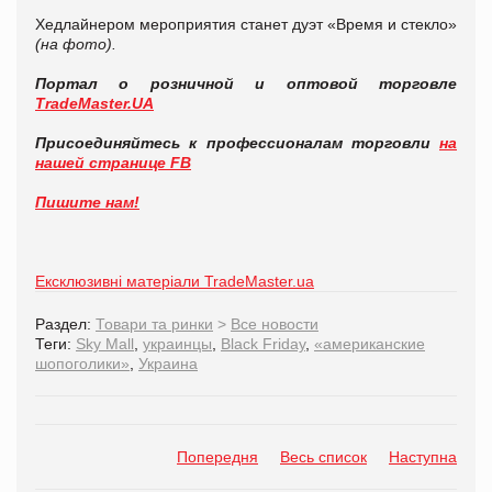
Хедлайнером мероприятия станет дуэт «Время и стекло»
(на фото).
Портал о розничной и оптовой торговле
TradeMaster.UA
Присоединяйтесь к профессионалам торговли
на
нашей странице FB
Пишите нам!
Ексклюзивні матеріали TradeMaster.ua
Раздел:
Товари та ринки
>
Все новости
Теги:
Sky Mall
,
украинцы
,
Black Friday
,
«американские
шопоголики»
,
Украина
Попередня
Весь список
Наступна