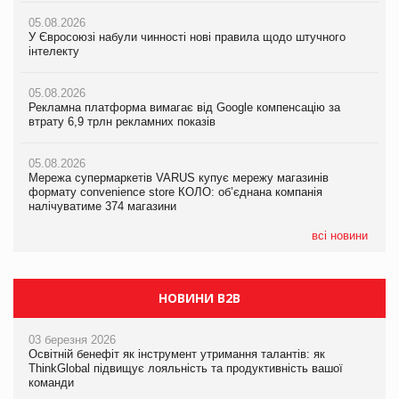
05.08.2026
05.08.2026
05.08.2026
У Євросоюзі набули чинності нові правила щодо штучного
У Євросоюзі набули чинності нові правила щодо штучного
У Євросоюзі набули чинності нові правила щодо штучного
інтелекту
інтелекту
інтелекту
05.08.2026
05.08.2026
05.08.2026
Рекламна платформа вимагає від Google компенсацію за
Рекламна платформа вимагає від Google компенсацію за
Рекламна платформа вимагає від Google компенсацію за
втрату 6,9 трлн рекламних показів
втрату 6,9 трлн рекламних показів
втрату 6,9 трлн рекламних показів
05.08.2026
05.08.2026
05.08.2026
Мережа супермаркетів VARUS купує мережу магазинів
Мережа супермаркетів VARUS купує мережу магазинів
Adidas витратила понад $1 млрд на маркетинг за квартал
формату convenience store КОЛО: об’єднана компанія
формату convenience store КОЛО: об’єднана компанія
налічуватиме 374 магазини
налічуватиме 374 магазини
всі новини
НОВИНИ B2B
03 березня 2026
Освітній бенефіт як інструмент утримання талантів: як
ThinkGlobal підвищує лояльність та продуктивність вашої
команди