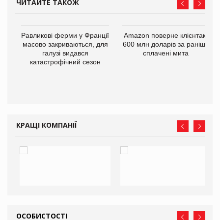
ЧИТАЙТЕ ТАКОЖ
і
Равликові ферми у Франції
Amazon поверне клієнтам
масово закриваються, для
600 млн доларів за раніше
галузі видався
сплачені мита
катастрофічний сезон
КРАЩІ КОМПАНІЇ
ОСОБИСТОСТІ