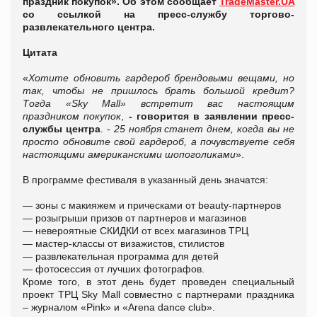
праздник покупок». Об этом сообщает
TradeMaster.UA
со ссылкой на пресс-службу торгово-
развлекательного центра.
Цитата
«
Хотите обновить гардероб брендовыми вещами, но
так, чтобы не пришлось брать большой кредит?
Тогда «Sky Mall» встретит вас настоящим
праздником покупок
,
- говорится в заявлении пресс-
службы центра
. -
25 ноября станет днем, когда вы не
просто обновите свой гардероб, а почувствуете себя
настоящими американскими шопоголиками
».
В программе фестиваля в указанный день значатся:
— зоны с макияжем и прическами от beauty-партнеров
— розыгрыши призов от партнеров и магазинов
— невероятные СКИДКИ от всех магазинов ТРЦ
— мастер-классы от визажистов, стилистов
— развлекательная программа для детей
— фотосессия от лучших фотографов.
Кроме того, в этот день будет проведен специальный
проект ТРЦ Sky Mall совместно с партнерами праздника
– журналом «Pink» и «Arena dance club».