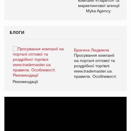
компанії «Парето» та
маркетингової агенції
Myka Agency.
БЛОГИ
Брагина Людмила
ї
Просування компанії
а
на порталі оптової та
роздрібної торгівлі
www.trademaster.ua.
і.
правила. Особливості.
Рекомендації
Ре