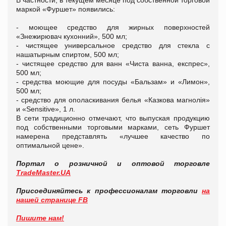
В частности, в текущем месяце под собственной торговой
маркой «Фуршет» появились:
- моющее средство для жирных поверхностей
«Знежирювач кухонний», 500 мл;
- чистящее универсальное средство для стекла с
нашатырным спиртом, 500 мл;
- чистящее средство для ванн «Чиста ванна, експрес»,
500 мл;
- средства моющие для посуды «Бальзам» и «Лимон»,
500 мл;
- средство для ополаскивания белья «Казкова магнолія»
и «Sensitive», 1 л.
В сети традиционно отмечают, что выпуская продукцию
под собственными торговыми марками, сеть Фуршет
намерена представлять «лучшее качество по
оптимальной цене».
Портал о розничной и оптовой торговле
TradeMaster.UA
Присоединяйтесь к профессионалам торговли
на
нашей странице FB
Пишите нам!