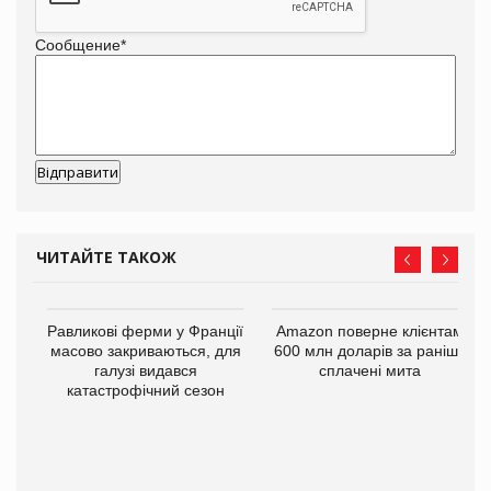
Сообщение
*
ЧИТАЙТЕ ТАКОЖ
і
Равликові ферми у Франції
Amazon поверне клієнтам
масово закриваються, для
600 млн доларів за раніше
галузі видався
сплачені мита
катастрофічний сезон