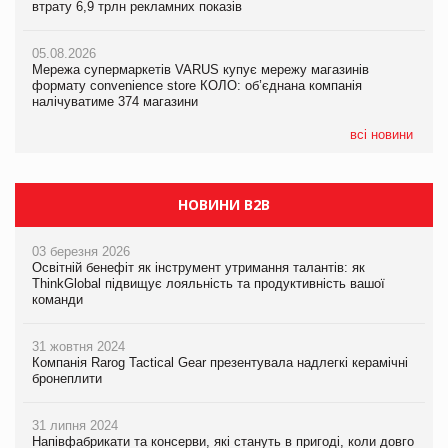
втрату 6,9 трлн рекламних показів
втрату 6,9 трлн рекламних показів
втрату 6,9 трлн рекламних показів
05.08.2026
05.08.2026
05.08.2026
Мережа супермаркетів VARUS купує мережу магазинів
Мережа супермаркетів VARUS купує мережу магазинів
Adidas витратила понад $1 млрд на маркетинг за квартал
формату convenience store КОЛО: об’єднана компанія
формату convenience store КОЛО: об’єднана компанія
налічуватиме 374 магазини
налічуватиме 374 магазини
всі новини
НОВИНИ B2B
03 березня 2026
Освітній бенефіт як інструмент утримання талантів: як
ThinkGlobal підвищує лояльність та продуктивність вашої
команди
31 жовтня 2024
Компанія Rarog Tactical Gear презентувала надлегкі керамічні
бронеплити
31 липня 2024
Напівфабрикати та консерви, які стануть в пригоді, коли довго