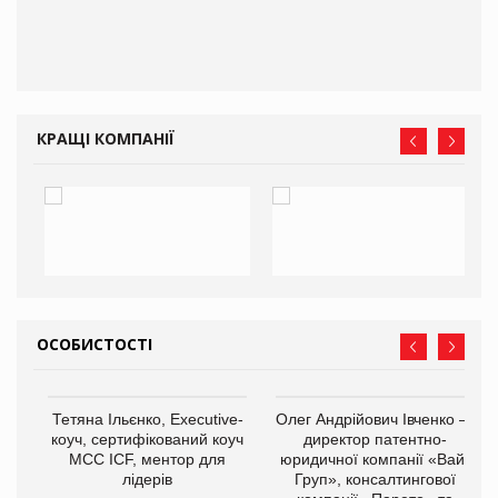
КРАЩІ КОМПАНІЇ
ОСОБИСТОСТІ
,
Тетяна Ільєнко, Executive-
Олег Андрійович Івченко —
ОВ
коуч, сертифікований коуч
директор патентно-
МСС ICF, ментор для
юридичної компанії «Вайз
лідерів
Груп», консалтингової