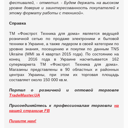
фестивалей, - отметил. - Будем держать на высоком
уровне доверие и заинтересованность покупателей к
этому формату работы с техникой».
Справка
ТМ «Фокстрот. Техника для дома» является ведущей
розничной сетью по продаже электроники и бытовой
техники в Украине, а также лидером в своей категории по
уровню знания, посещению и покупки по данным TNS
Ukraine (MMI за 4 квартал 2015 года). По состоянию на
конец 2016 года в Украине насчитывается 162
супермаркета ТМ «Фокстрот. Техника для дома».
Магазины представлены в 90 областных и районных
центрах Украины, при этом их торговая площадь
составляет около 150 000 кв.м.
Портал о розничной и оптовой торговле
TradeMaster.UA
Присоединяйтесь к профессионалам торговли
на
нашей странице FB
Пишите нам!