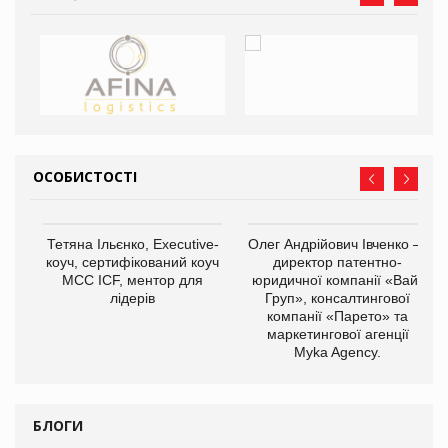
ОСОБИСТОСТІ
,
Тетяна Ільєнко, Executive-
Олег Андрійович Івченко —
ОВ
коуч, сертифікований коуч
директор патентно-
МСС ICF, ментор для
юридичної компанії «Вайз
лідерів
Груп», консалтингової
компанії «Парето» та
маркетингової агенції
Myka Agency.
БЛОГИ