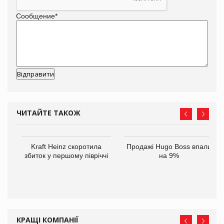
Сообщение
*
ЧИТАЙТЕ ТАКОЖ
ам
Kraft Heinz скоротила
Продажі Hugo Boss впали
іше
збиток у першому півріччі
на 9%
КРАЩІ КОМПАНІЇ