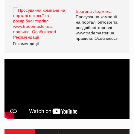
Брагина Людмила
ї
Просування компанії
а
на порталі оптової та
роздрібної торгівлі
www.trademaster.ua.
і.
правила. Особливості.
Рекомендації
Ре