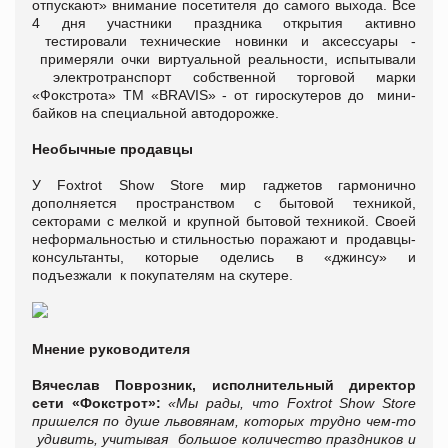
отпускают» внимание посетителя до самого выхода. Все
4 дня участники праздника открытия активно
тестировали технические новинки и аксессуары -
примеряли очки виртуальной реальности, испытывали
электротранспорт собственной торговой марки
«Фокстрота» ТМ «BRAVIS» - от гироскутеров до мини-
байков на специальной автодорожке.
Необычные продавцы
У Foxtrot Show Store мир гаджетов гармонично
дополняется пространством с бытовой техникой,
секторами с мелкой и крупной бытовой техникой. Своей
неформальностью и стильностью поражают и продавцы-
консультанты, которые оделись в «джинсу» и
подъезжали к покупателям на скутере.
Мнение руководителя
Вячеслав Поврозник, исполнительный директор
сети «Фокстрот»:
«Мы рады, что Foxtrot Show Store
пришелся по душе львовянам, которых трудно чем-то
удивить, учитывая большое количество праздников и