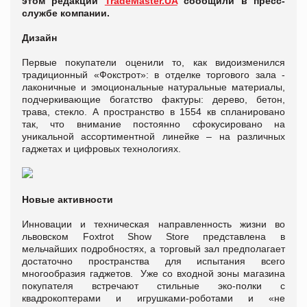
этом редакции
TradeMaster.UA
сообщили в пресс-
службе компании.
Дизайн
Первые покупатели оценили то, как видоизменился
традиционный «Фокстрот»: в отделке торгового зала -
лаконичные и эмоциональные натуральные материалы,
подчеркивающие богатство фактуры: дерево, бетон,
трава, стекло. А пространство в 1554 кв спланировано
так, что внимание постоянно сфокусировано на
уникальной ассортиментной линейке – на различных
гаджетах и цифровых технологиях.
Новые активности
Инновации и техническая направленность жизни во
львовском Foxtrot Show Store представлена в
мельчайших подробностях, а торговый зал предполагает
достаточно пространства для испытания всего
многообразия гаджетов. Уже со входной зоны магазина
покупателя встречают стильные эко-полки с
квадрокоптерами и игрушками-роботами и «не