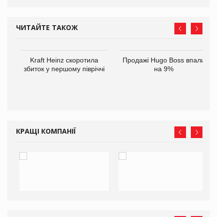
ЧИТАЙТЕ ТАКОЖ
ам
Kraft Heinz скоротила
Продажі Hugo Boss впали
іше
збиток у першому півріччі
на 9%
КРАЩІ КОМПАНІЇ