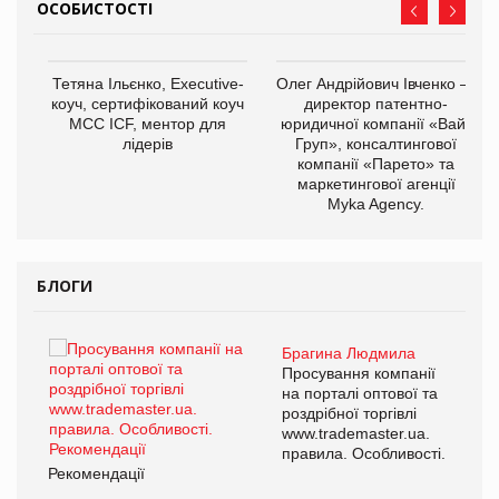
ОСОБИСТОСТІ
,
Тетяна Ільєнко, Executive-
Олег Андрійович Івченко —
ОВ
коуч, сертифікований коуч
директор патентно-
МСС ICF, ментор для
юридичної компанії «Вайз
лідерів
Груп», консалтингової
компанії «Парето» та
маркетингової агенції
Myka Agency.
БЛОГИ
Брагина Людмила
ї
Просування компанії
а
на порталі оптової та
роздрібної торгівлі
www.trademaster.ua.
і.
правила. Особливості.
Рекомендації
Ре