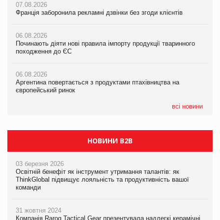
07.08.2026
07.08.2026
07.08.2026
Франція заборонила рекламні дзвінки без згоди клієнтів
Франція заборонила рекламні дзвінки без згоди клієнтів
Франція заборонила рекламні дзвінки без згоди клієнтів
06.08.2026
06.08.2026
06.08.2026
Починають діяти нові правила імпорту продукції тваринного
Починають діяти нові правила імпорту продукції тваринного
Починають діяти нові правила імпорту продукції тваринного
походження до ЄС
походження до ЄС
походження до ЄС
06.08.2026
06.08.2026
06.08.2026
Аргентина повертається з продуктами птахівництва на
Аргентина повертається з продуктами птахівництва на
Аргентина повертається з продуктами птахівництва на
європейський ринок
європейський ринок
європейський ринок
всі новини
НОВИНИ B2B
03 березня 2026
Освітній бенефіт як інструмент утримання талантів: як
ThinkGlobal підвищує лояльність та продуктивність вашої
команди
31 жовтня 2024
Компанія Rarog Tactical Gear презентувала надлегкі керамічні