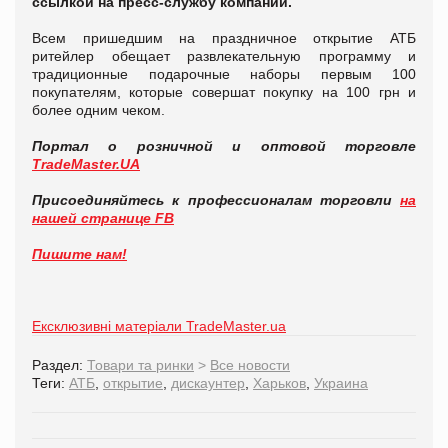
ссылкой на пресс-службу компании.
Всем пришедшим на праздничное открытие АТБ
ритейлер обещает развлекательную программу и
традиционные подарочные наборы первым 100
покупателям, которые совершат покупку на 100 грн и
более одним чеком.
Портал о розничной и оптовой торговле
TradeMaster.UA
Присоединяйтесь к профессионалам торговли
на
нашей странице FB
Пишите нам!
Ексклюзивні матеріали TradeMaster.ua
Раздел:
Товари та ринки
>
Все новости
Теги:
АТБ
,
открытие
,
дискаунтер
,
Харьков
,
Украина