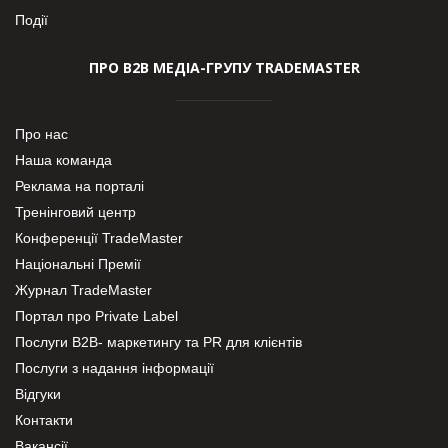
Події
ПРО В2В МЕДІА-ГРУПУ TRADEMASTER
Про нас
Наша команда
Реклама на порталі
Тренінговий центр
Конференції TradeMaster
Національні Премії
Журнал TradeMaster
Портал про Private Label
Послуги В2В- маркетингу та PR для клієнтів
Послуги з надання інформації
Відгуки
Контакти
Вакансії