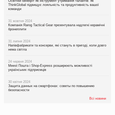
Освітній бенефіт як інструмент утримання талантів: як
ThinkGlobal підвищує лояльність та продуктивність вашої
команди
31 жовтня 2024
Компанія Rarog Tactical Gear презентувала надлегкі керамічні
бронеплити
31 липня 2024
Напівфабрикати та консерви, які стануть в пригоді, коли довго
нема світла
24 червня 2024
Meest Пошта і Shop-Express розширюють можливості
українських підприємців
30 квітня 2024
Защита данных на смартфонах: советы по повышению
безопасности
Всі новини