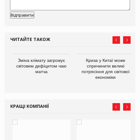
ЧИТАЙТЕ ТАКОЖ
Зміна клімату загрожує
Криза у Китаї може
ne
світовим дефіцитом чаю
спричинити великі
матча
потрясіння для світової
економіки
КРАЩІ КОМПАНІЇ