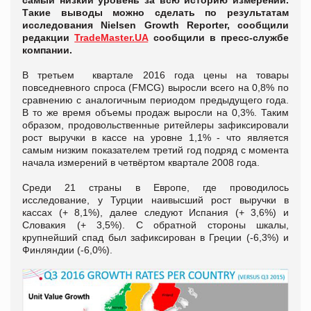
самый низкий уровень за всю историю измерений.
Такие выводы можно сделать по результатам
исследования Nielsen Growth Reporter, сообщили
редакции
TradeMaster.UA
сообщили в пресс-службе
компании.
В третьем квартале 2016 года цены на товары
повседневного спроса (FMCG) выросли всего на 0,8% по
сравнению с аналогичным периодом предыдущего года.
В то же время объемы продаж выросли на 0,3%. Таким
образом, продовольственные ритейлеры зафиксировали
рост выручки в кассе на уровне 1,1% - что является
самым низким показателем третий год подряд с момента
начала измерений в четвёртом квартале 2008 года.
Среди 21 страны в Европе, где проводилось
исследование, у Турции наивысший рост выручки в
кассах (+ 8,1%), далее следуют Испания (+ 3,6%) и
Словакия (+ 3,5%). С обратной стороны шкалы,
крупнейший спад был зафиксирован в Греции (-6,3%) и
Финляндии (-6,0%).