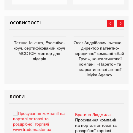
ОСОБИСТОСТІ
,
Тетяна Ільєнко, Executive-
Олег Андрійович Івченко —
ОВ
коуч, сертифікований коуч
директор патентно-
МСС ICF, ментор для
юридичної компанії «Вайз
лідерів
Груп», консалтингової
компанії «Парето» та
маркетингової агенції
Myka Agency.
БЛОГИ
Брагина Людмила
ї
Просування компанії
а
на порталі оптової та
роздрібної торгівлі