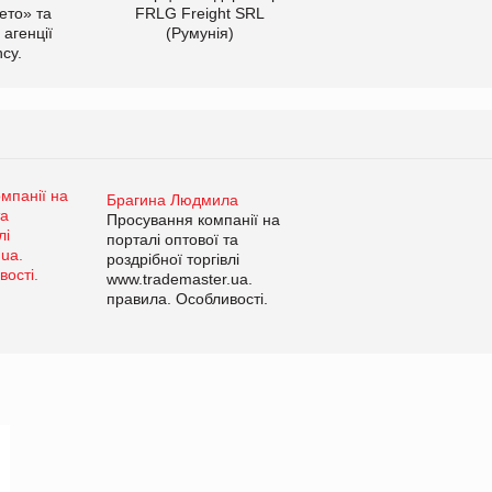
ето» та
FRLG Freight SRL
 агенції
(Румунія)
cy.
Брагина Людмила
Просування компанії на
порталі оптової та
роздрібної торгівлі
www.trademaster.ua.
правила. Особливості.
Рекомендації