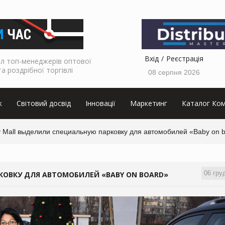
Вхід
Реєстрація
л топ-менеджерів оптової
та роздрібної торгівлі
08 серпня 2026
к
Світовий досвід
Інновації
Маркетинг
Каталог Ком
y Mall выделили специальную парковку для автомобилей «Baby on 
06 гру
КОВКУ ДЛЯ АВТОМОБИЛЕЙ «BABY ON BOARD»