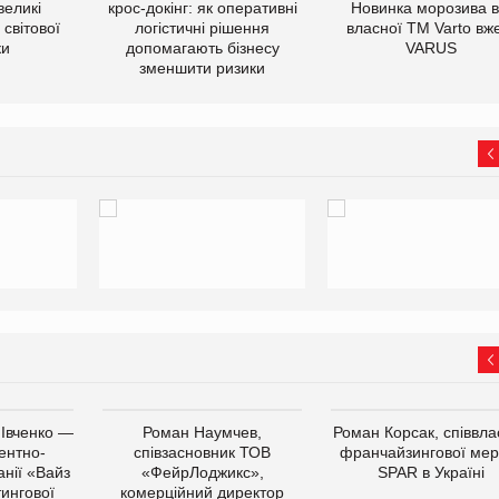
великі
крос-докінг: як оперативні
Новинка морозива в
світової
логістичні рішення
власної ТМ Varto вж
ки
допомагають бізнесу
VARUS
зменшити ризики
 Івченко —
Роман Наумчев,
Роман Корсак, співвла
ентно-
співзасновник ТОВ
франчайзингової мер
нії «Вайз
«ФейрЛоджикс»,
SPAR в Україні
тингової
комерційний директор