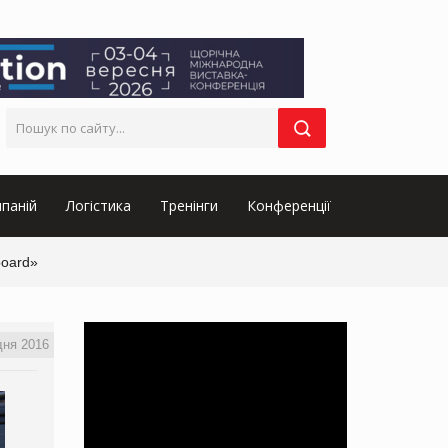
паній
Логістика
Тренінги
Конференції
board»
дня 2016