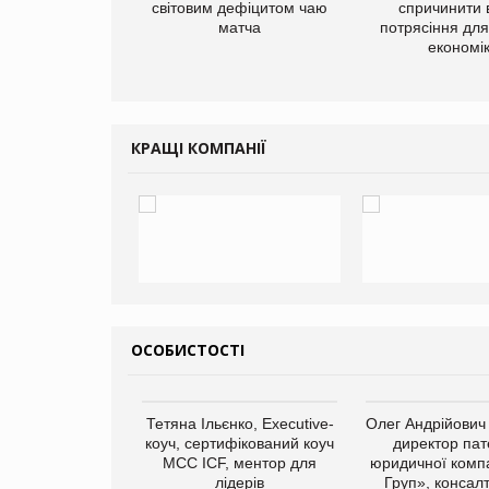
добавок Thorne
світовим дефіцитом чаю
спричинити 
матча
потрясіння для 
економі
КРАЩІ КОМПАНІЇ
ОСОБИСТОСТІ
арас Ігорович,
Тетяна Ільєнко, Executive-
Олег Андрійович
иробництва ТОВ
коуч, сертифікований коуч
директор пат
Герчак"
МСС ICF, ментор для
юридичної компа
лідерів
Груп», консал