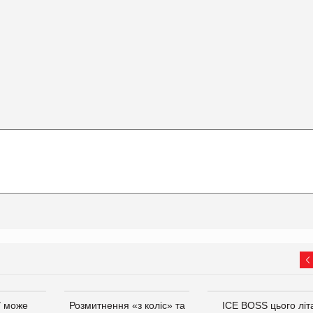
ї може
Розмитнення «з коліс» та
ICE BOSS цього літ