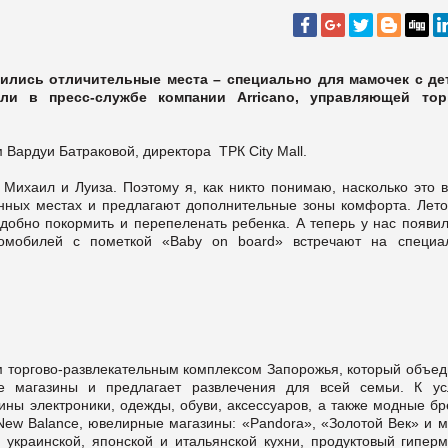
вились отличительные места – специально для мамочек с де
и в пресс-службе компании Arricano, управляющей тор
 Вардуи Батраковой, директора ТРК City Mall.
Михаил и Луиза. Поэтому я, как никто понимаю, насколько это в
нных местах и предлагают дополнительные зоны комфорта. Лет
удобно покормить и перепеленать ребенка. А теперь у нас появил
томобилей с пометкой «Baby on board» встречают на специа
м торгово-развлекательным комплексом Запорожья, который объед
магазины и предлагает развлечения для всей семьи. К ус
ины электроники, одежды, обуви, аксессуаров, а также модные бр
gy, New Balance, ювелирные магазины: «Pandora», «Золотой Век» и 
украинской, японской и итальянской кухни, продуктовый гиперм