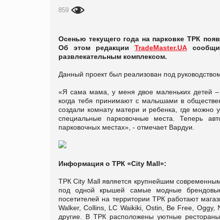
859
Осенью текущего года на парковке ТРК поя
Об этом редакции
TradeMaster.UA
сообщил
развлекательным комплексом.
Данный проект был реализован под руководством
«Я сама мама, у меня двое маленьких детей – 
когда тебя принимают с малышами в обществе
создали комнату матери и ребенка, где можно 
специальные парковочные места. Теперь ав
парковочных местах», - отмечает Вардуи.
Информация о ТРК «City Mall»:
ТРК City Mall является крупнейшим современны
под одной крышей самые модные брендовые 
посетителей на территории ТРК работают магаз
Walker, Collins, LC Waikiki, Ostin, Be Free, Og
другие. В ТРК расположены уютные рестораны 