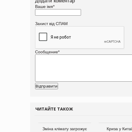
Додати коментар
Ваше імя
*
Захист від СПАМ
Сообщение
*
ЧИТАЙТЕ ТАКОЖ
ує виробника
Зміна клімату загрожує
Криза у Кита