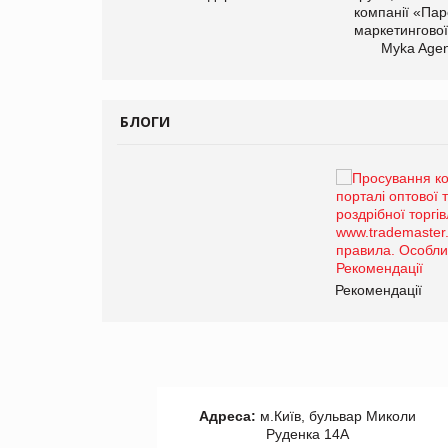
компанії «Пар
маркетингової
Myka Agen
БЛОГИ
Брагина Людмила
Просування компанії на
порталі оптової та
роздрібної торгівлі
www.trademaster.ua.
правила. Особливості.
ії
Рекомендації
Адреса:
м.Київ, бульвар Миколи
Руденка 14А