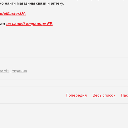
о найти магазины связи и аптеку.
adeMaster.UA
вли
на нашей странице FB
oard»
,
Украина
Попередня
Весь список
Нас