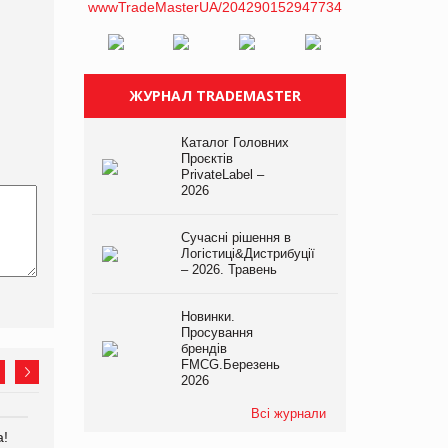
ЖУРНАЛ TRADEMASTER
Каталог Головних
Проєктів
PrivateLabel –
2026
Сучасні рішення в
Логістиці&Дистрибуції
– 2026. Травень
Новинки.
Просування
брендів
FMCG.Березень
2026
Всі журнали
а!
EVA.UA запустила
Kraft Heinz скоротила