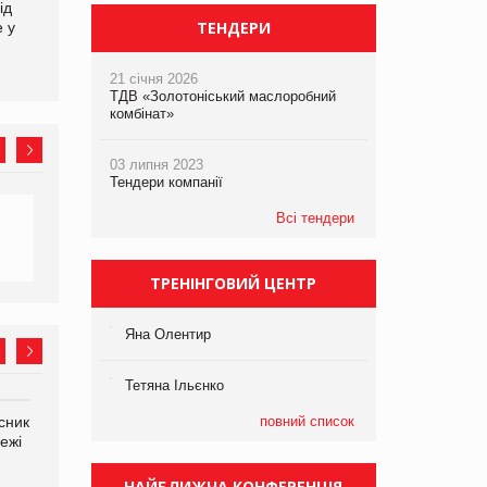
ід
кампанію «Хто б знав» про
збиток у першому півріччі
ТЕНДЕРИ
е у
асортимент, якого покупці
не очікують побачити на
платформі
21 січня 2026
ТДВ «Золотоніський маслоробний
комбінат»
03 липня 2023
Тендери компанії
Всі тендери
ТРЕНІНГОВИЙ ЦЕНТР
Яна Олентир
Тетяна Ільєнко
сник
Олексій Логачов-Михайлов
повний список
Яна Сараніна, директор
ежі
Файно маркет Директор
компанії «УкраМарин»
департаменту з
виробництва
НАЙБЛИЖЧА КОНФЕРЕНЦІЯ