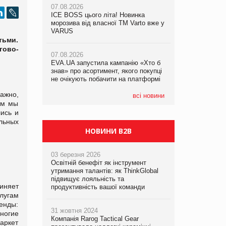
07.08.2026
07.08.2026
ICE BOSS цього літа! Новинка
ICE BOSS цього літа! Новинка
07.08.2026
морозива від власної ТМ Varto вже у
морозива від власної ТМ Varto вже у
Франція заборонила рекламні дзвінки
VARUS
VARUS
без згоди клієнтів
тьми.
гово-
07.08.2026
07.08.2026
EVA.UA запустила кампанію «Хто б
EVA.UA запустила кампанію «Хто б
знав» про асортимент, якого покупці
знав» про асортимент, якого покупці
не очікують побачити на платформі
не очікують побачити на платформі
ажно,
всі новини
ом мы
ись и
льных
НОВИНИ B2B
03 березня 2026
Освітній бенефіт як інструмент
утримання талантів: як ThinkGlobal
підвищує лояльність та
иняет
продуктивність вашої команди
лугам
енды:
31 жовтня 2024
многие
Компанія Rarog Tactical Gear
аркет