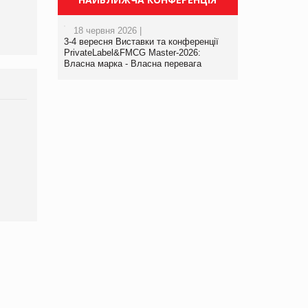
18 червня 2026 |
3-4 вересня Виставки та конференції
PrivateLabel&FMCG Master-2026:
Власна марка - Власна перевага
Брагина Людмила
Просування компанії на
порталі оптової та
роздрібної торгівлі
www.trademaster.ua.
правила. Особливості.