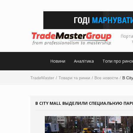
Порта
Новини
Аналітика
Топи про рино
TradeMaster
Товари та ринки
Все новости
В Cit
В CITY MALL ВЫДЕЛИЛИ СПЕЦИАЛЬНУЮ ПАР