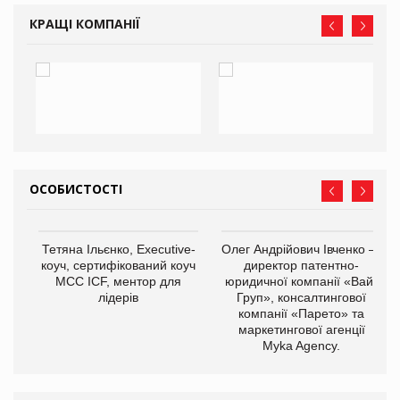
КРАЩІ КОМПАНІЇ
ОСОБИСТОСТІ
,
Тетяна Ільєнко, Executive-
Олег Андрійович Івченко —
ОВ
коуч, сертифікований коуч
директор патентно-
МСС ICF, ментор для
юридичної компанії «Вайз
лідерів
Груп», консалтингової
компанії «Парето» та
маркетингової агенції
Myka Agency.