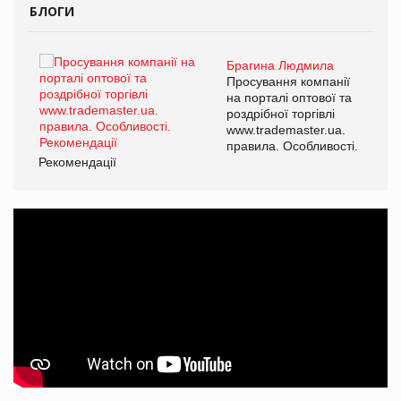
БЛОГИ
Брагина Людмила
ї
Просування компанії
а
на порталі оптової та
роздрібної торгівлі
www.trademaster.ua.
і.
правила. Особливості.
Рекомендації
Ре