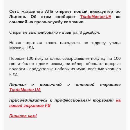
Сеть магазинов АТБ откроет новый дискаунтер во
Львове. Об этом сообщает
TradeMaster.UA
со
ссылкой на пресс-службу компании.
Открытие запланировано на завтра, 8 декабря.
Новая торговая точка находится по адресу улица
Мазепы, 15А.
Первым 100 покупателям, совершившим покупку на 100
грн и более одним чеком, ритейлер обещает щедрые
подарки - продуктовые наборы из муки, овсяных хлопьев
и т.д.
Портал о розничной и оптовой торговле
TradeMaster.UA
Присоединяйтесь к профессионалам торговли
на
нашей странице FB
Пишите нам!