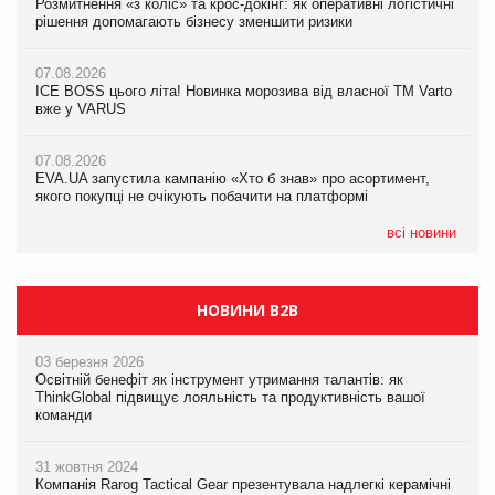
Розмитнення «з коліс» та крос-докінг: як оперативні логістичні
Розмитнення «з коліс» та крос-докінг: як оперативні логістичні
Kraft Heinz скоротила збиток у першому півріччі
рішення допомагають бізнесу зменшити ризики
рішення допомагають бізнесу зменшити ризики
07.08.2026
07.08.2026
07.08.2026
Продажі Hugo Boss впали на 9%
ICE BOSS цього літа! Новинка морозива від власної ТМ Varto
ICE BOSS цього літа! Новинка морозива від власної ТМ Varto
вже у VARUS
вже у VARUS
07.08.2026
Франція заборонила рекламні дзвінки без згоди клієнтів
07.08.2026
07.08.2026
EVA.UA запустила кампанію «Хто б знав» про асортимент,
EVA.UA запустила кампанію «Хто б знав» про асортимент,
якого покупці не очікують побачити на платформі
якого покупці не очікують побачити на платформі
всі новини
НОВИНИ B2B
03 березня 2026
Освітній бенефіт як інструмент утримання талантів: як
ThinkGlobal підвищує лояльність та продуктивність вашої
команди
31 жовтня 2024
Компанія Rarog Tactical Gear презентувала надлегкі керамічні