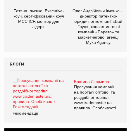
,
Тетяна Ільєнко, Executive-
Олег Андрійович Івченко —
ОВ
коуч, сертифікований коуч
директор патентно-
МСС ICF, ментор для
юридичної компанії «Вайз
лідерів
Груп», консалтингової
компанії «Парето» та
маркетингової агенції
Myka Agency.
БЛОГИ
Брагина Людмила
ї
Просування компанії
а
на порталі оптової та
роздрібної торгівлі
www.trademaster.ua.
і.
правила. Особливості.
Рекомендації
Ре