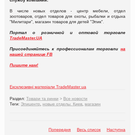
службу компании.
В числе новых отделов - центр мебели, отдел
зоотоваров, отдел товаров для охоты, рыбалки и отдыха
"Милитари", магазин товаров для детей "Эпик".
Портал о розничной и оптовой торговле
TradeMaster.UA
Присоединяйтесь к профессионалам торговли
на
нашей странице FB
Пишите нам!
Ексклюзивні матеріали TradeMaster.ua
Раздел:
Товари та ринки
>
Все новости
Теги:
Эпицентр
,
новые отделы. Киев
,
магазин
Попередня
Весь список
Наступна