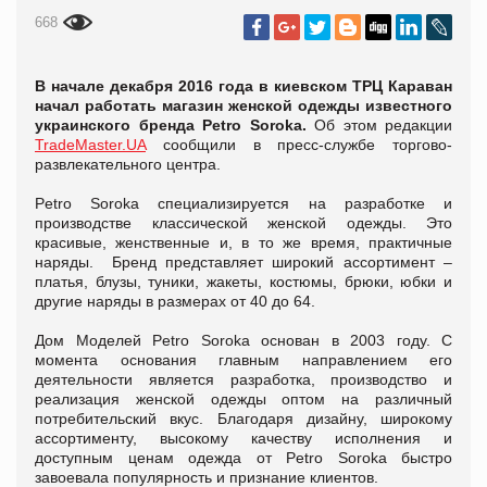
668
В начале декабря 2016 года в киевском ТРЦ Караван
начал работать магазин женской одежды известного
украинского бренда Petro Soroka.
Об этом редакции
TradeMaster.UA
сообщили в пресс-службе торгово-
развлекательного центра.
Petro Soroka специализируется на разработке и
производстве классической женской одежды. Это
красивые, женственные и, в то же время, практичные
наряды. Бренд представляет широкий ассортимент –
платья, блузы, туники, жакеты, костюмы, брюки, юбки и
другие наряды в размерах от 40 до 64.
Дом Моделей Petro Soroka основан в 2003 году. С
момента основания главным направлением его
деятельности является разработка, производство и
реализация женской одежды оптом на различный
потребительский вкус. Благодаря дизайну, широкому
ассортименту, высокому качеству исполнения и
доступным ценам одежда от Petro Soroka быстро
завоевала популярность и признание клиентов.