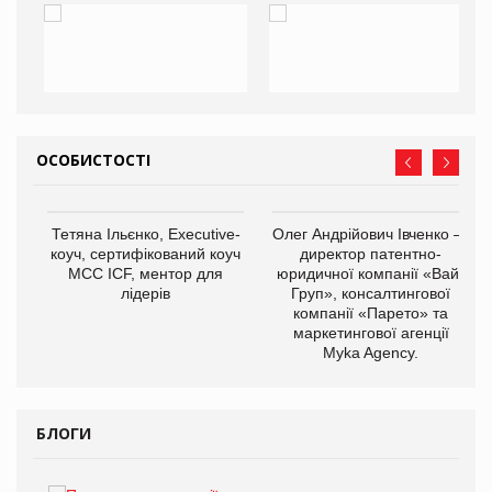
ОСОБИСТОСТІ
Тетяна Ільєнко, Executive-
Олег Андрійович Івченко —
коуч, сертифікований коуч
директор патентно-
МСС ICF, ментор для
юридичної компанії «Вайз
лідерів
Груп», консалтингової
компанії «Парето» та
маркетингової агенції
,
Myka Agency.
ОВ
БЛОГИ