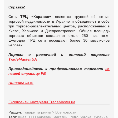
Справка:
Сеть
ТРЦ «Караван»
является крупнейшей сетью
торговой недвижимости в Украине и объединяет в себе
три торгово-развлекательных центра, расположенных в
Киеве, Харькове и Днепропетровске. Общая площадь
торговых объектов составляет около 250 тыс. кв.м.
Ежегодно ТРЦ сети посещают более 30 миллионов
человек.
Портал о розничной и оптовой торговле
TradeMaster.UA
Присоединяйтесь к профессионалам торговли
на
нашей странице FB
Пишите нам!
Ексклюзивні матеріали TradeMaster.ua
Раздел:
Товари та ринки
>
Все новости
Теги:
Киев
,
ТРЦ Караван
,
магазин
,
Petro Soroka
,
Украина