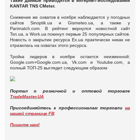
Такие данные приводятся в интернет-исследовании
KANTAR TNS CMeter.
Снижение же охватов в ноябре наблюдается у погодных
сайтов Sinoptik.ua и Gismeteo.ua, а также у
Parimatch.com. В рейтинг вернулся новостной сайт
Tsn.ua, а Work.ua покинул первые 25 популярных сайтов.
Новость о закрытии ресурса Ex.ua практически никак не
отразилась на охватах этого ресурса.
Тройка лидеров в ноябре остается неизменной:
Google.com+Google.com.ua, Vk.com и Youtube.com, а
полный ТОП-25 выглядит следующим образом:
Портал о розничной и оптовой торговле
TradeMaster.UA
Присоединяйтесь к профессионалам торговли
на
нашей странице FB
Пишите нам!