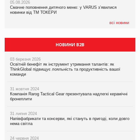
05.08.2026
05.08.2026
Смачне поповнення дитячого меню: у VARUS з’явилися
Смачне поповнення дитячого меню: у VARUS з’явилися
новинки від ТМ ТОКЕРИ
новинки від ТМ ТОКЕРИ
всі новини
НОВИНИ B2B
03 березня 2026
Освітній бенефіт як інструмент утримання талантів: як
ThinkGlobal підвищує лояльність та продуктивність вашої
команди
31 жовтня 2024
Компанія Rarog Tactical Gear презентувала надлегкі керамічні
бронеплити
31 липня 2024
Напівфабрикати та консерви, які стануть в пригоді, коли довго
нема світла
24 червня 2024