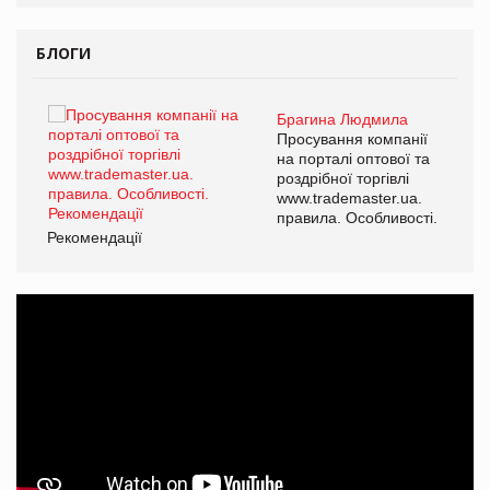
БЛОГИ
Брагина Людмила
ї
Просування компанії
а
на порталі оптової та
роздрібної торгівлі
www.trademaster.ua.
і.
правила. Особливості.
Рекомендації
Ре