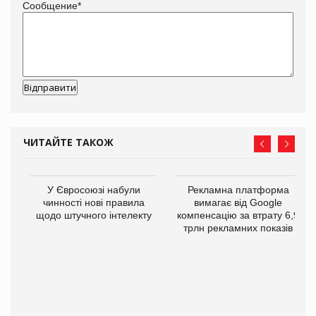
Сообщение
*
ЧИТАЙТЕ ТАКОЖ
У Євросоюзі набули
Рекламна платформа
го
чинності нові правила
вимагає від Google
щодо штучного інтелекту
компенсацію за втрату 6,9
трлн рекламних показів