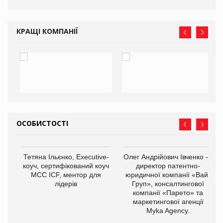
КРАЩІ КОМПАНІЇ
ОСОБИСТОСТІ
,
Тетяна Ільєнко, Executive-
Олег Андрійович Івченко —
ОВ
коуч, сертифікований коуч
директор патентно-
МСС ICF, ментор для
юридичної компанії «Вайз
лідерів
Груп», консалтингової
компанії «Парето» та
маркетингової агенції
Myka Agency.