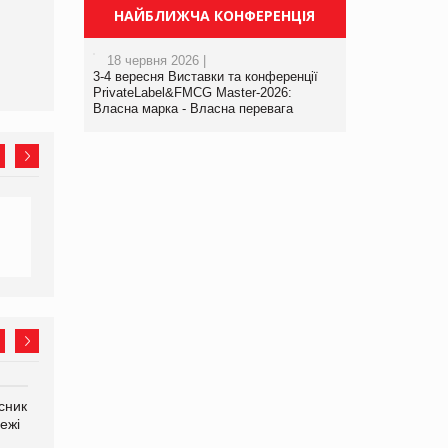
Сергій Лісунов про
НАЙБЛИЖЧА КОНФЕРЕНЦІЯ
заморожені хлібобулочні
вироби на
PrivateLabel&FMCG Master
18 червня 2026 |
3-4 вересня Виставки та конференції
2026
PrivateLabel&FMCG Master-2026:
Власна марка - Власна перевага
сник
Олексій Логачов-Михайлов
Яна Сараніна, директор
ежі
Файно маркет Директор
компанії «УкраМарин»
департаменту з