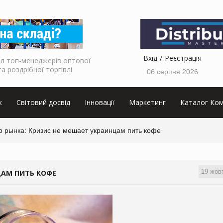
Вхід
Реєстрація
л топ-менеджерів оптової
та роздрібної торгівлі
06 серпня 2026
к
Світовий досвід
Інновації
Маркетинг
Каталог Ком
р рынка: Кризис не мешает украинцам пить кофе
19 жов
ЦАМ ПИТЬ КОФЕ