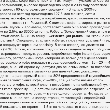
к и водка... Кофе тоже относится к их числу», — улыбается Сергей
рганизации, мировое производство кофе в 2008 году составило 1
фе меряют 60-килограммоыми мешками). «В начале 2009-го
вала на этот год производство 127,5 млн мешков, летом
зводство кофе, а значит, и потребление, кризис повлиял так же, ка
лей», — говорит г-н Реминный. Стоимость кофе на мировом рынке т
онким вкусом и ароматом, составляет около 57% всего производим
на 2,5%, до $3000 за тонну. Робуста (более крепкий сорт, в нем в
 стоит около $2270 за тонну.
Сегментация рынка
На Украине 8
альный. Специалисты, кстати, избегают слова «натуральный» (ве
 оперируют термином speciality. В свою очередь он делится на
ах (20%). Кстати, кофейные предпочтения свидетельствуют об уров
е выращивают продукт, уровень потребления кофе instant (раствори
инного, растворимый кофе изобрели не только для у дешевления
а растворимого кофе попадают в среднеценовой сегмент: 18—20 —
м мире, в нашей стране существуют два основных сегмента потребл
ть продажи напитка в магазинах для дальнейшего домашнего
ходится на растворимый кофе, на 80% представленный крупнейшим
вный сегмент рынка кофе, 25—30%, специалисты называют по-
о есть это кофе, который клиент потребляет не на собственной кухне
т кофе speciality. Еще есть так называемое «офисное потребление
маты, продажи в которых — менее одного процента. Что касается
ющее мнение, что на западе страны, тяготеющей к европейской
спытывающем сильное влияние российских традиций (в данном случ
 показатель по стране — 1,5 кг на человека, то в восточных регио