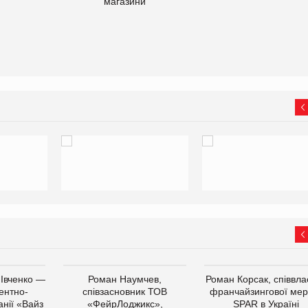
магазини
 Івченко —
Роман Наумчев,
Роман Корсак, співвла
ентно-
співзасновник ТОВ
франчайзингової мер
нії «Вайз
«ФейрЛоджикс»,
SPAR в Україні