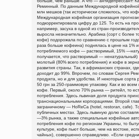
больше, чем раньше. А что — антидепрессант! Ка
Реминный. По данным Международной кофейной о
млн мешков (так исторически сложилось, что ко
Международная кофейная организация прогнозиро
подкорректировала цифру до 125. То есть на прои
например, засуха в одной из стран-производите
выросла незначительно. Арабика (сорт с более т
кофе) подорожала по сравнению с прошлым годом 
раза больше кофеина) поднялась в цене на 1% и
потребляемого кофе — растворимый, 15% —натур
получается, что растворимый — ненатуральный) и
молотый (80% всего потребления) и кофе в зерн
развития страны. Так, в африканских странах, гд
доходит до 99%. Впрочем, по словам Сергея Рем
продукта, но и для удобства. И некоторые сорт
50 грн за 250-граммовую упаковку. Как и во все
кофе. Первый, около 70% рынка — ритейл, то ес
потребления. Здесь львиная доля продукта при
транснациональными корпорациями. Второй гла
заграничному — HoReCa (hotel, restoran, cafe). Т
публичных местах. Здесь львиную долю составляе
—3% рынка, а также специальные кофейные авто
потребления кофе по регионам Украины, то быту
культуре, кофе пьют больше, чем на востоке, и
чайных), совершенно справедливо. «Если средний