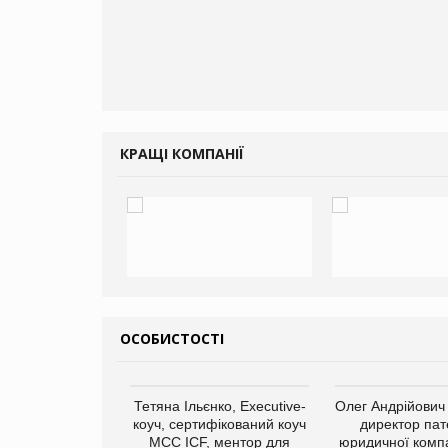
КРАЩІ КОМПАНІЇ
ОСОБИСТОСТІ
арас Ігорович,
Тетяна Ільєнко, Executive-
Олег Андрійович
иробництва ТОВ
коуч, сертифікований коуч
директор пат
Герчак"
МСС ICF, ментор для
юридичної компа