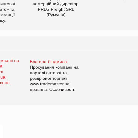
тингової
комерційний директор
ето» та
FRLG Freight SRL
 агенції
(Румунія)
cy.
Брагина Людмила
Просування компанії на
порталі оптової та
роздрібної торгівлі
www.trademaster.ua.
правила. Особливості.
Рекомендації