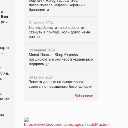
Компанія Rarog Tactical Gear
презентувала надлегкі керамічні
бронеплити
 и
.
Без
 речь
31 липня 2024
Напівфабрикати та консерви, які
стануть в пригоді, коли довго нема
світла
ворит
24 червня 2024
ть
Meest Пошта і Shop-Express
розширюють можливості українських
підприємців
у
гляд,
30 квітня 2024
н,
Защита данных на смартфонах:
советы по повышению безопасности
и
Всі новини
менте
ым