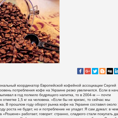
ональный координатор Европейской кофейной ассоциации Сергей
овень потребления кофе на Украине резко увеличился. Если в на
ыпивал в год полкило бодрящего напитка, то в 2004-м — почти
 отметке 1,5 кг на человека. «Если бы не кризис, то сейчас мы
ека. В прошлом году оборот рынка кофе на Украине составил около
оду роста не будет, но и потребление не упадет. Я сам думал: в че
а «Рошене» работает, говорит: странно, сладкого стали покупать д