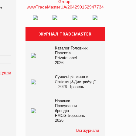
я
ЖУРНАЛ TRADEMASTER
Каталог Головних
Проєктів
PrivateLabel –
2026
тупна
Сучасні рішення в
Логістиці&Дистрибуції
– 2026. Травень
Новинки.
Просування
брендів
FMCG.Березень
2026
Всі журнали