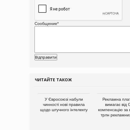
Сообщение
*
ЧИТАЙТЕ ТАКОЖ
у Зеландію
У Євросоюзі набули
Рекламна пл
22,1% світового
чинності нові правила
вимагає від 
ту молочної
щодо штучного інтелекту
компенсацію за 
одукції
трлн рекламних