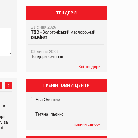
ТЕНДЕРИ
21 січня 2026
ТДВ «Золотоніський маслоробний
комбінат»
03 липня 2023
Тендери компанії
Всі тендери
ТРЕНІНГОВИЙ ЦЕНТР
Яна Олентир
рпня
Смачне поповнення
дитячого меню: у VARUS
Тетяна Ільєнко
рів
з’явилися новинки від ТМ
у за
ТОКЕРИ
повний список
ої