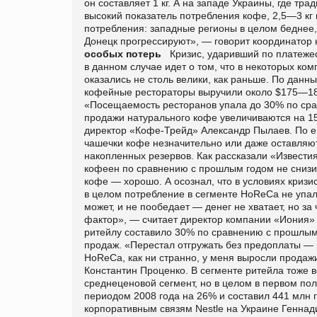
он составляет 1 кг. А на западе Украины, где т
высокий показатель потребления кофе, 2,5—3 кг 
потребления: западные регионы в целом беднее, 
Донецк прогрессируют», — говорит координато
особых потерь
Кризис, ударивший по платежесп
в данном случае идет о том, что в некоторых к
оказались не столь велики, как раньше. По данн
кофейные рестораторы выручили около $175—180 м
«Посещаемость ресторанов упала до 30% по сра
продажи натурального кофе увеличиваются на 15
директор «Кофе-Трейд» Александр Пылаев. По е
чашечки кофе незначительно или даже оставляют
накопленных резервов. Как рассказали «Извести
кофеен по сравнению с прошлым годом не снизил
кофе — хорошо. А осознал, что в условиях кризи
в целом потребление в сегменте HoReCa не упало.
может, и не пообедает — денег не хватает, но за
фактор», — считает директор компании «Иония» 
ритейлу составило 30% по сравнению с прошлым 
продаж. «Перестал отгружать без предоплаты — р
HoReCa, как ни странно, у меня выросли продаж
Константин Проценко. В сегменте ритейла тоже в
среднеценовой сегмент, но в целом в первом п
периодом 2008 года на 26% и составил 441 млн 
корпоративным связям Nestle на Украине Геннад