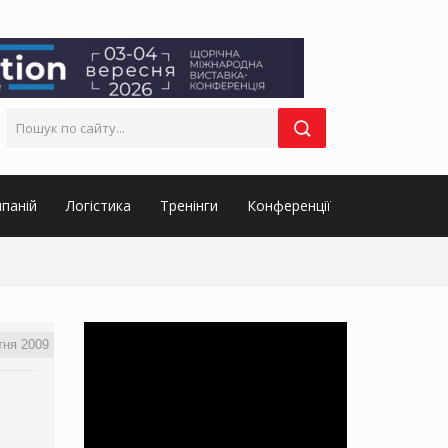
паній
Логістика
Тренінги
Конференції
тня 2009