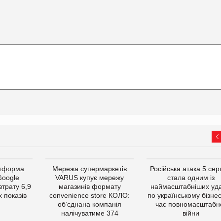
атформа
Мережа супермаркетів
Російська атака 5 се
Google
VARUS купує мережу
стала одним із
втрату 6,9
магазинів формату
наймасштабніших уда
 показів
convenience store КОЛО:
по українському бізнес
об’єднана компанія
час повномасштабн
налічуватиме 374
війни