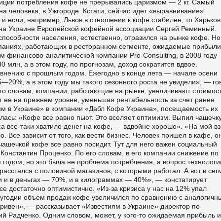
радиции потребления кофе не прерывались царизмом — 2 кг. Самый
на человека, в Ужгороде. Кстати, сейчас идет «выравнивание»
и если, например, Львов в отношении к кофе стабилен, то Харьков
р на Украине Европейской кофейной ассоциации Сергей Реминный
особности населения, естественно, отразился на рынке кофе. Но
омпаниях, работающих в ресторанном сегменте, ожидаемые прибыли
ым финансово-аналитической компании Pro-Consulting, в 2008 году
лн, а в этом году, по прогнозам, доход сократится вдвое.
внению с прошлым годом. Ежегодно в конце лета — начале осени
—20%, а в этом году мы такого сезонного роста не увидели», — го
го словам, компании, работающие на рынке, увеличивают стоимос
 ее на прежнем уровне, уменьшая рентабельность за счет ранее
ям в Украине» в компании «Дабл Кофе Украина», посещаемость их
ась: «Кофе все равно пьют. Это вселяет оптимизм. Выпил чашечк
са все-таки хватило денег на кофе, — вдвойне хорошо». «На мой вз
 Все зависит от того, как вести бизнес. Человек пришел в кафе, о
 чашечкой кофе все равно посидит. Тут для него важен социальный
Константин Проценко. По его словам, в его компании снижение по
годом, но это была не проблема потребления, а вопрос технологи
асстался с половиной магазинов, с которыми работал. А вот в сег
и и в деньгах — 70%, и в килограммах — 40%», — констатирует
се достаточно оптимистично. «Из-за кризиса у нас на 12% упал
олугодии объем продаж кофе увеличился по сравнению с аналогичн
гривен», — рассказывает «Известиям в Украине» директор по
ий Радченко. Одним словом, может, у кого-то ожидаемая прибыль и