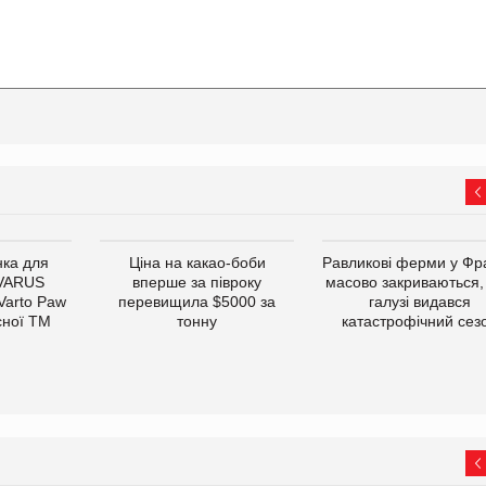
ка для
Ціна на какао-боби
Равликові ферми у Фра
 VARUS
вперше за півроку
масово закриваються,
 Varto Paw
перевищила $5000 за
галузі видався
сної ТМ
тонну
катастрофічний сез