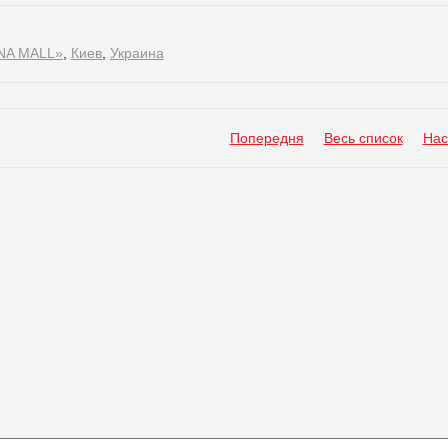
NA MALL»
,
Киев
,
Украина
Попередня
Весь список
Нас