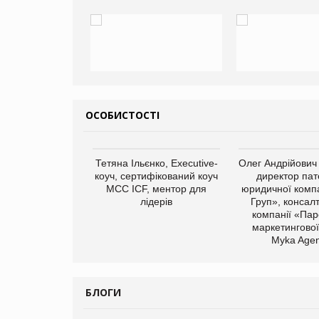
ОСОБИСТОСТІ
арас Ігорович,
Тетяна Ільєнко, Executive-
Олег Андрійович
иробництва ТОВ
коуч, сертифікований коуч
директор пат
Герчак"
МСС ICF, ментор для
юридичної компа
лідерів
Груп», консал
компанії «Пар
маркетингової
Myka Agen
БЛОГИ