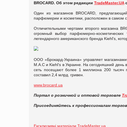
BROCARD. Об этом редакции
TradeMaster.UA
с
Один из магазинов BROCARD, предлагающий 
парфюмерии и косметики, расположен в самом с
Отличительными чертами второго магазина BR
огромный выбор парфюмерно-косметических 
легендарного американского бренда Kiehl's, кот
ООО «Брокард-Украина» управляет магазинами
М.А.С и Kiehl's в Украине. На сегодняшний день 
сеть посещают более 1 миллиона 200 тысяч п
составил 2,4 млрд. гривен.
www.brocard.ua
Портал о розничной и оптовой торговле
Tr
Присоединяйтесь к профессионалам торго
Ексклюзивні матеріали TradeMaster.ua