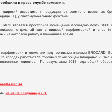
ообщили в пресс-службе компании.
широкий ассортимент продукции от всемирно известных бр
ердце ТЦ, у светомузыкального фонтана.
OCARD является просторное помещение площадью почти 1000 м.
товаров, отдельный зал с нишевой парфюмерией и shop in
орый начнет свою работу в ближайшее время.
 парфюмерии и косметики под торговыми знаками BROCARD, Bon
в 25 городах работают 95 торговых точек общей площадью 29 тыс. к
остоянных клиентов. По результатам 2015 года общий оборот
adeMaster.UA
вли
на нашей странице FB