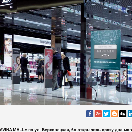
LAVINA MALL» по ул. Берковецкая, 6д открылись сразу два маг