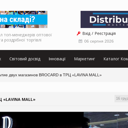
Вхід
Реєстрація
л топ-менеджерів оптової
та роздрібної торгівлі
06 серпня 2026
к
Світовий досвід
Інновації
Маркетинг
Каталог Ком
ытие двух магазинов BROCARD в ТРЦ «LAVINA MALL»
16 гру
 «LAVINA MALL»