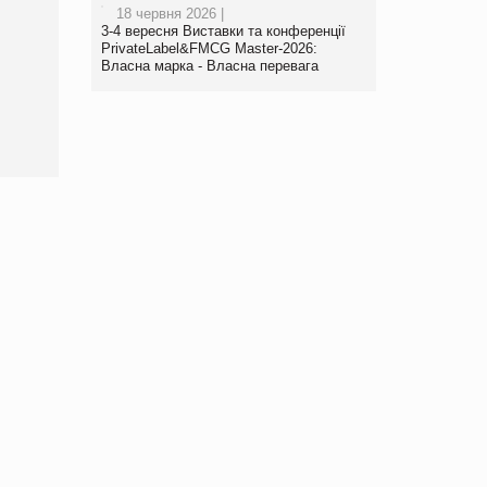
18 червня 2026 |
Брагина Людмила
3-4 вересня Виставки та конференції
Просування компанії на
PrivateLabel&FMCG Master-2026:
порталі оптової та
Власна марка - Власна перевага
роздрібної торгівлі
www.trademaster.ua.
правила. Особливості.