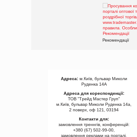
Брагина Людмила
Просування компанії на
порталі оптової та
роздрібної торгівлі
www.trademaster.ua.
правила. Особливості.
ії
Рекомендації
Адреса:
м.Київ, бульвар Миколи
Руденка 14А
Адреса для кореспонденції:
ТОВ "Tрейд Мастер Груп"
м.Київ, бульвар Миколи Руденка 14а,
2 поверх, оф 121, 03194
Контакти для:
замовлення треннгів, конференцій:
+380 (67) 502-99-00,
замовлення реклами на порталі,