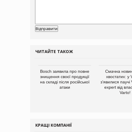
ЧИТАЙТЕ ТАКОЖ
ратила понад $1
Bosch заявила про повне
Смачна новин
 маркетинг за
знищення своєї продукції
хвостатих: у
вартал
на складі після російської
з’явилися паучі
атаки
expert від вла
Varto!
КРАЩІ КОМПАНІЇ