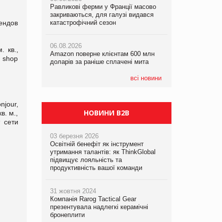
Равликові ферми у Франції масово
Равликові ферми у Франції масово
Amazon поверне клієнтам 600 млн
закриваються, для галузі видався
закриваються, для галузі видався
доларів за раніше сплачені мита
ендов
катастрофічний сезон
катастрофічний сезон
05.08.2026
06.08.2026
06.08.2026
У Євросоюзі набули чинності нові
 кв.,
Amazon поверне клієнтам 600 млн
Amazon поверне клієнтам 600 млн
правила щодо штучного інтелекту
 shop
доларів за раніше сплачені мита
доларів за раніше сплачені мита
всі новини
jour,
НОВИНИ B2B
в. м.,
 сети
03 березня 2026
Освітній бенефіт як інструмент
утримання талантів: як ThinkGlobal
підвищує лояльність та
продуктивність вашої команди
31 жовтня 2024
Компанія Rarog Tactical Gear
презентувала надлегкі керамічні
бронеплити