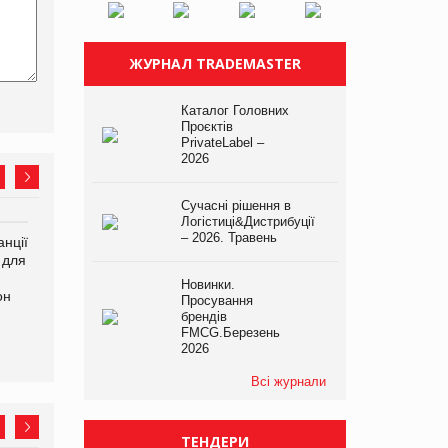
ЖУРНАЛ TRADEMASTER
Каталог Головних
Проєктів
PrivateLabel –
2026
Сучасні рішення в
Логістиці&Дистрибуції
– 2026. Травень
нції
Amazon поверне клієнтам
У Євросоюзі набули
 для
600 млн доларів за раніше
чинності нові правила
сплачені мита
щодо штучного інтелекту
Новинки.
он
Просування
брендів
FMCG.Березень
2026
Всі журнали
ТЕНДЕРИ