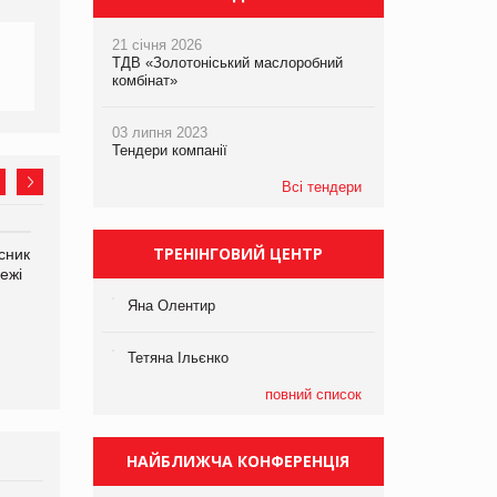
21 січня 2026
ТДВ «Золотоніський маслоробний
комбінат»
03 липня 2023
Тендери компанії
Всі тендери
ТРЕНІНГОВИЙ ЦЕНТР
сник
Олексій Логачов-Михайлов
Яна Сараніна, директор
ежі
Файно маркет Директор
компанії «УкраМарин»
департаменту з
Яна Олентир
виробництва
Тетяна Ільєнко
повний список
НАЙБЛИЖЧА КОНФЕРЕНЦІЯ