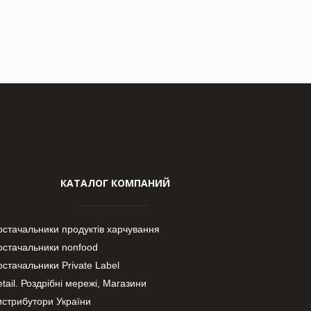
КАТАЛОГ КОМПАНИЙ
остачальники продуктів харчування
остачальники nonfood
стачальники Private Label
tail. Роздрібні мережі, Магазини
истрибутори України