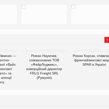
 Івченко —
Роман Наумчев,
Роман Корсак, співвла
ентно-
співзасновник ТОВ
франчайзингової мер
нії «Вайз
«ФейрЛоджикс»,
SPAR в Україні
тингової
комерційний директор
ето» та
FRLG Freight SRL
 агенції
(Румунія)
cy.