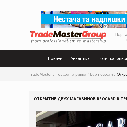
Порта
Новини
Аналітика
Топи про рино
TradeMaster
Товари та ринки
Все новости
Откр
ОТКРЫТИЕ ДВУХ МАГАЗИНОВ BROCARD В ТРЦ