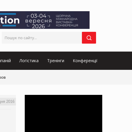
паній
Логістика
Тренінги
Конференції
ров
дня 2016