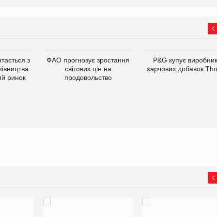
тається з
ФАО прогнозує зростання
P&G купує виробни
хівництва
світових цін на
харчових добавок Th
ий ринок
продовольство