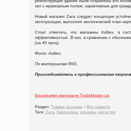
реконструкции здания были сохранены его основ
зал с мраморным полом, характерные для гражд
Новый магазин Zara следует концепции устойчи
эксплуатации, выполняя экологический план корп
Стоит отметить, что магазины Inditex, в со
эффективностью. В них, в сравнении с обычным
(на 40 проц).
Фото: Inditex
По материалам
RNS
Присоединяйтесь к профессионалам торго
Ексклюзивні матеріали TradeMaster.ua
Раздел:
Товари та ринки
>
Все новости
Теги:
Zara
,
Барселона
,
магазин
,
мегастор