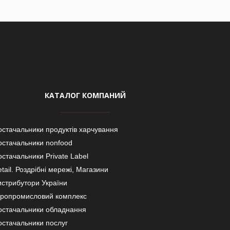
КАТАЛОГ КОМПАНИЙ
остачальники продуктів харчування
остачальники nonfood
стачальники Private Label
tail. Роздрібні мережі, Магазини
истрибутори України
гропромисловий комплекс
остачальники обладнання
остачальники послуг