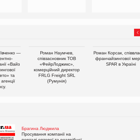
 Івченко —
Роман Наумчев,
Роман Корсак, співвла
ентно-
співзасновник ТОВ
франчайзингової мер
нії «Вайз
«ФейрЛоджикс»,
SPAR в Україні
тингової
комерційний директор
ето» та
FRLG Freight SRL
 агенції
(Румунія)
cy.
Брагина Людмила
Просування компанії на
порталі оптової та роздрібної