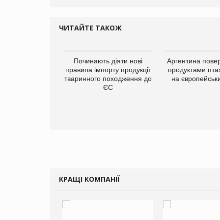
ЧИТАЙТЕ ТАКОЖ
упермаркетів
Починають діяти нові
Аргентина повер
упує мережу
правила імпорту продукції
продуктами пта
нів формату
тваринного походження до
на європейськ
ce store КОЛО:
ЄС
ана компанія
ватиме 374
газини
КРАЩІ КОМПАНІЇ