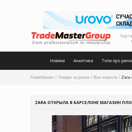
Порта
Новини
Аналітика
Топи про рино
TradeMaster
Товари та ринки
Все новости
Zara
ZARA ОТКРЫЛА В БАРСЕЛОНЕ МАГАЗИН ПЛ