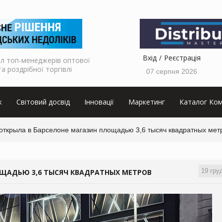
Вхід
Реєстрація
л топ-менеджерів оптової
та роздрібної торгівлі
07 серпня 2026
к
Світовий досвід
Інновації
Маркетинг
Каталог Ком
 открыла в Барселоне магазин площадью 3,6 тысяч квадратных мет
19 гру
ОЩАДЬЮ 3,6 ТЫСЯЧ КВАДРАТНЫХ МЕТРОВ