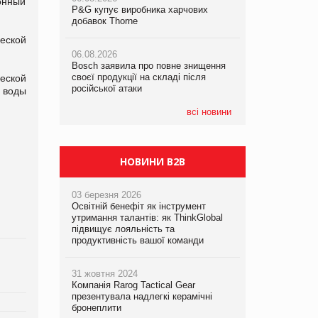
лонный
P&G купує виробника харчових
P&G купує виробника харчових
P&G купує виробника харчових
добавок Thorne
добавок Thorne
добавок Thorne
еской
06.08.2026
06.08.2026
06.08.2026
Bosch заявила про повне знищення
Bosch заявила про повне знищення
Bosch заявила про повне знищення
своєї продукції на складі після
своєї продукції на складі після
своєї продукції на складі після
еской
російської атаки
російської атаки
російської атаки
 воды
всі новини
НОВИНИ B2B
03 березня 2026
Освітній бенефіт як інструмент
утримання талантів: як ThinkGlobal
підвищує лояльність та
продуктивність вашої команди
31 жовтня 2024
Компанія Rarog Tactical Gear
презентувала надлегкі керамічні
бронеплити