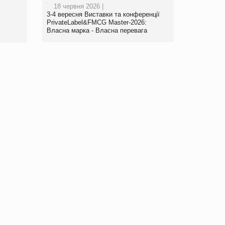
18 червня 2026 |
торгівлі www.trademaster.ua.
3-4 вересня Виставки та конференції
правила. Особливості.
PrivateLabel&FMCG Master-2026:
Рекомендації
Власна марка - Власна перевага