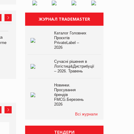
ЖУРНАЛ TRADEMASTER
Каталог Головних
ка
Bosch заявила про повне
Смачна новинка для
Проєктів
orne
знищення своєї продукції
хвостатих: у VARUS
PrivateLabel –
2026
на складі після російської
з’явилися паучі Varto Paw
атаки
expert від власної ТМ
Varto!
Сучасні рішення в
Логістиці&Дистрибуції
– 2026. Травень
Новинки.
Просування
брендів
FMCG.Березень
2026
Всі журнали
ТЕНДЕРИ