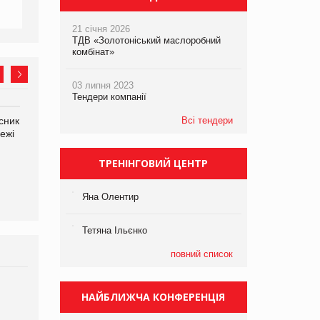
21 січня 2026
ТДВ «Золотоніський маслоробний
комбінат»
03 липня 2023
Тендери компанії
сник
Олексій Логачов-Михайлов
Всі тендери
Яна Сараніна, директор
ежі
Файно маркет Директор
компанії «УкраМарин»
департаменту з
виробництва
ТРЕНІНГОВИЙ ЦЕНТР
Яна Олентир
Тетяна Ільєнко
повний список
Брагина Людмила
НАЙБЛИЖЧА КОНФЕРЕНЦІЯ
Просування компанії на
порталі оптової та роздрібної