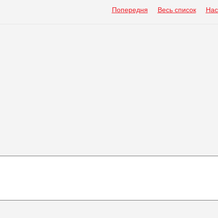
Попередня
Весь список
Нас