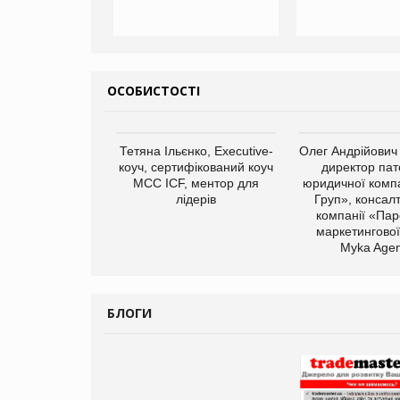
ОСОБИСТОСТІ
арас Ігорович,
Тетяна Ільєнко, Executive-
Олег Андрійович
иробництва ТОВ
коуч, сертифікований коуч
директор пат
Герчак"
МСС ICF, ментор для
юридичної компа
лідерів
Груп», консал
компанії «Пар
маркетингової
Myka Agen
БЛОГИ
Брагина Людмила
Просування компанії на
порталі оптової та роздрібної