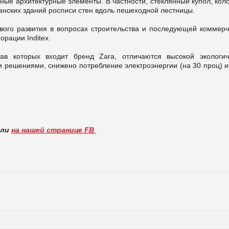
ные архитектурные элементы. В частности, стеклянный купол, ко
анских зданий росписи стен вдоль пешеходной лестницы.
вого развития в вопросах строительства и последующей коммерч
орации Inditex.
став которых входит бренд Zara, отличаются высокой экологич
и решениями, снижено потребление электроэнергии (на 30 проц) и
вли
на нашей странице FB