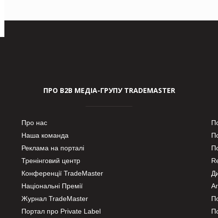
ПРО В2В МЕДІА-ГРУПУ TRADEMASTER
Про нас
П
Наша команда
П
Реклама на порталі
По
Тренінговий центр
Re
Конференції TradeMaster
Д
Національні Премії
А
Журнал TradeMaster
П
Портал про Private Label
П