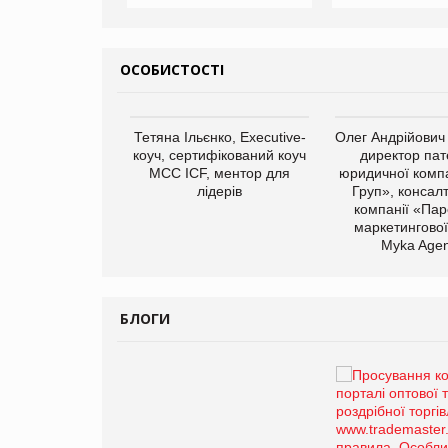
ОСОБИСТОСТІ
арас Ігорович,
Тетяна Ільєнко, Executive-
Олег Андрійович
иробництва ТОВ
коуч, сертифікований коуч
директор пат
Герчак"
МСС ICF, ментор для
юридичної компа
лідерів
Груп», консал
компанії «Пар
маркетингової
Myka Agen
БЛОГИ
Брагина Людмила
Просування компанії на
порталі оптової та
роздрібної торгівлі