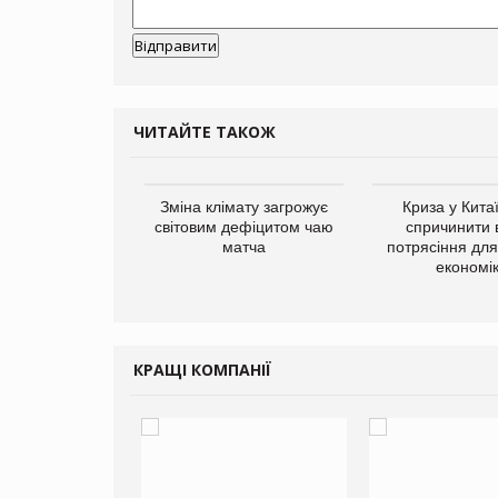
ЧИТАЙТЕ ТАКОЖ
ує виробника
Зміна клімату загрожує
Криза у Кита
добавок Thorne
світовим дефіцитом чаю
спричинити 
матча
потрясіння для 
економі
КРАЩІ КОМПАНІЇ