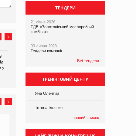
ТЕНДЕРИ
21 січня 2026
ТДВ «Золотоніський маслоробний
комбінат»
03 липня 2023
Тендери компанії
а!
EVA.UA запустила
Kraft Heinz скоротила
Всі тендери
ід
кампанію «Хто б знав» про
збиток у першому півріччі
е у
асортимент, якого покупці
не очікують побачити на
платформі
ТРЕНІНГОВИЙ ЦЕНТР
Яна Олентир
Тетяна Ільєнко
повний список
НАЙБЛИЖЧА КОНФЕРЕНЦІЯ