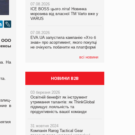
07.08.2026
07.08.2026
ICE BOSS цього літа! Новинка
ICE BOSS цього літа! Новинка
07.08.2026
морозива від власної ТМ Varto вже у
морозива від власної ТМ Varto вже у
Франція заборонила рекламні дзвінки
VARUS
VARUS
без згоди клієнтів
07.08.2026
07.08.2026
EVA.UA запустила кампанію «Хто б
EVA.UA запустила кампанію «Хто б
и ООО
знав» про асортимент, якого покупці
знав» про асортимент, якого покупці
лексы
не очікують побачити на платформі
не очікують побачити на платформі
всі новини
ва. На
НОВИНИ B2B
ета.
03 березня 2026
Освітній бенефіт як інструмент
злиц-
утримання талантів: як ThinkGlobal
ние в
підвищує лояльність та
продуктивність вашої команди
иятия
31 жовтня 2024
Компанія Rarog Tactical Gear