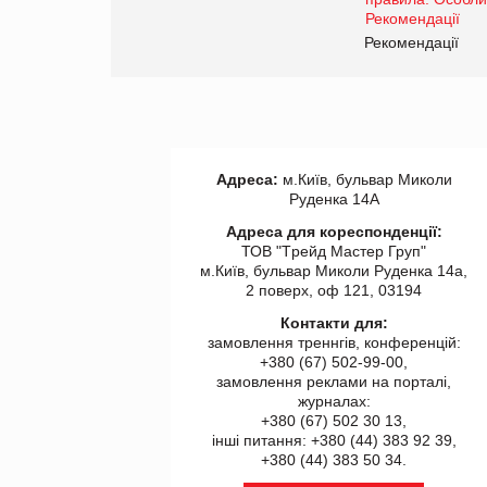
www.trademaster.ua.
правила. Особливості.
ії
Рекомендації
Адреса:
м.Київ, бульвар Миколи
Руденка 14А
Адреса для кореспонденції:
ТОВ "Tрейд Мастер Груп"
м.Київ, бульвар Миколи Руденка 14а,
2 поверх, оф 121, 03194
Контакти для:
замовлення треннгів, конференцій:
+380 (67) 502-99-00,
замовлення реклами на порталі,
журналах:
+380 (67) 502 30 13,
інші питання: +380 (44) 383 92 39,
+380 (44) 383 50 34.