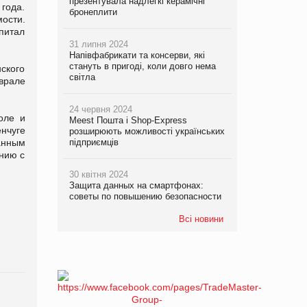
презентувала надлегкі керамічні
года.
бронеплити
ости.
питал
31 липня 2024
Напівфабрикати та консерви, які
стануть в пригоді, коли довго нема
нского
світла
еврале
24 червня 2024
оле и
Meest Пошта і Shop-Express
енчуге
розширюють можливості українських
данным
підприємців
ению с
30 квітня 2024
Защита данных на смартфонах:
советы по повышению безопасности
Всі новини