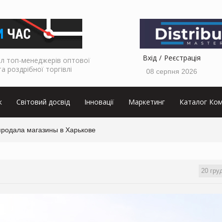
Вхід
Реєстрація
л топ-менеджерів оптової
та роздрібної торгівлі
08 серпня 2026
к
Світовий досвід
Інновації
Маркетинг
Каталог Ком
 продала магазины в Харькове
20 гру