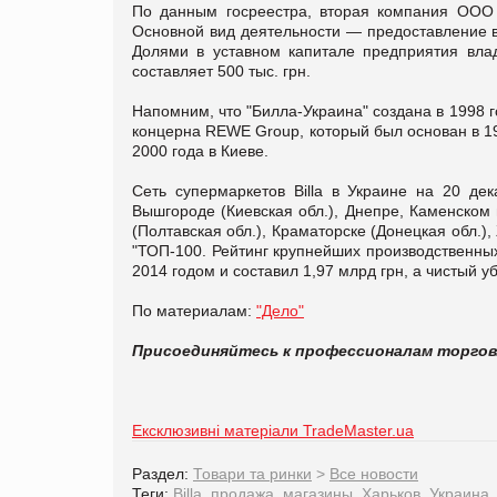
По данным госреестра, вторая компания ООО 
Основной вид деятельности — предоставление в
Долями в уставном капитале предприятия вла
составляет 500 тыс. грн.
Напомним, что "Билла-Украина" создана в 1998 
концерна REWE Group, который был основан в 192
2000 года в Киеве.
Сеть супермаркетов Billa в Украине на 20 де
Вышгороде (Киевская обл.), Днепре, Каменском 
(Полтавская обл.), Краматорске (Донецкая обл.)
"ТОП-100. Рейтинг крупнейших производственных
2014 годом и составил 1,97 млрд грн, а чистый 
По материалам:
"Дело"
Присоединяйтесь к профессионалам торго
Ексклюзивні матеріали TradeMaster.ua
Раздел:
Товари та ринки
>
Все новости
Теги:
Billa
,
продажа
,
магазины
,
Харьков
,
Украина