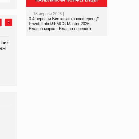
18 червня 2026 |
3-4 вересня Виставки та конференції
PrivateLabel&FMCG Master-2026:
Власна марка - Власна перевага
сник
Олексій Логачов-Михайлов
Яна Сараніна, директор
ежі
Файно маркет Директор
компанії «УкраМарин»
департаменту з
виробництва
Брагина Людмила
Просування компанії на
порталі оптової та
роздрібної торгівлі