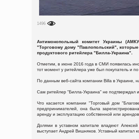
1496
Антимонопольный комитет Украины (АМК
"Торговому дому "Павлопольский", которые
продуктового ритейлера "Билла-Украина".
Отметим, в июне 2016 года в СМИ появилась инф
тот момент у ритейлера уже был покупатель и п
По данным веб-сайта компании Billa в Украине, 
Сам ритейлер "Билла-Украина" не подтверждал 
Что касается компании "Торговый дом "Благов
предпринимателей, она была зарегистрирован
аренду и эксплуатацию собственной или арендо
Долями в уставном капитале владеют Алексей
выступает Андрей Вишняков. Уставный капитал ко