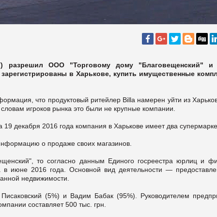
У) разрешил ООО "Торговому дому "Благовещенский" 
 зарегистрированы в Харькове, купить имущественные комп
ормация, что продуктовый ритейлер Billa намерен уйти из Харько
о словам игроков рынка это были не крупные компании.
на 19 декабря 2016 года компания в Харькове имеет два супермарк
информацию о продаже своих магазинов.
ещенский", то согласно данным Единого госреестра юрлиц и фи
а в июне 2016 года. Основной вид деятельности — предоставле
ванной недвижимости.
 Писаковский (5%) и Вадим Бабак (95%). Руководителем предпр
мпании составляет 500 тыс. грн.