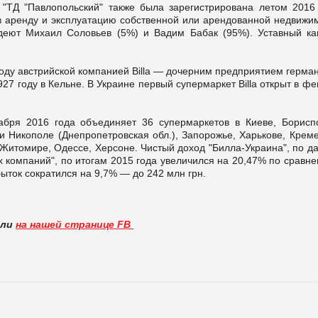
"ТД "Павлопольский" также была зарегистрирована летом 2016 
 аренду и эксплуатацию собственной или арендованной недвижим
деют Михаил Соловьев (5%) и Вадим Бабак (95%). Уставный ка
году австрийской компанией Billa — дочерним предприятием герма
7 году в Кельне. В Украине первый супермаркет Billa открыт в ф
кабря 2016 года объединяет 36 супермаркетов в Киеве, Борисп
и Никополе (Днепропетровская обл.), Запорожье, Харькове, Крем
, Житомире, Одессе, Херсоне. Чистый доход "Билла-Украина", по 
 компаний", по итогам 2015 года увеличился на 20,47% по сравн
убыток сократился на 9,7% — до 242 млн грн.
вли
на нашей странице FB