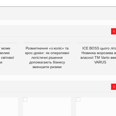
ї може
Розмитнення «з коліс» та
ICE BOSS цього літ
великі
крос-докінг: як оперативні
Новинка морозива в
світової
логістичні рішення
власної ТМ Varto вж
ки
допомагають бізнесу
VARUS
зменшити ризики