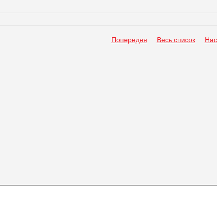
Попередня
Весь список
Нас