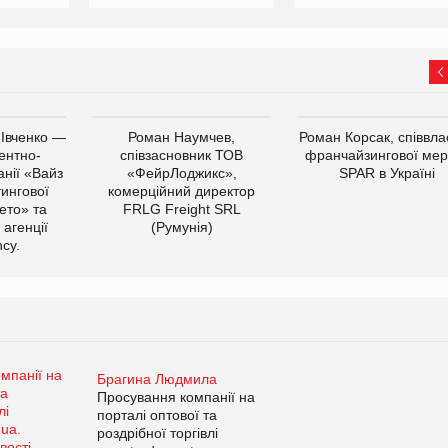
 Івченко —
Роман Наумчев,
Роман Корсак, співвла
ентно-
співзасновник ТОВ
франчайзингової мер
нії «Вайз
«ФейрЛоджикс»,
SPAR в Україні
тингової
комерційний директор
ето» та
FRLG Freight SRL
 агенції
(Румунія)
cy.
Брагина Людмила
Просування компанії на
порталі оптової та
роздрібної торгівлі