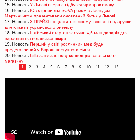
15. Новость
У Львові вперше відбувся ярмарок смаку
16. Новость
Ювелірний дім SOVA разом з Леонідом
Мартинчиком презентували оновлений бутик у Львові
17. Новость
З ПРАЙЗІ пощастить кожному: весняні подарунки
для клієнтів українського ритейлу
18. Новость
Індійський стартап залучив 4,5 млн доларів для
виробництва веганської шкіри
19. Новость
Перший у світі рослинний мед буде
представлений у Європі наступного січня
20. Новость
Billa запускає нову концепцію веганського
магазину
1
2
3
4
5
6
7
8
9
10
11
12
13