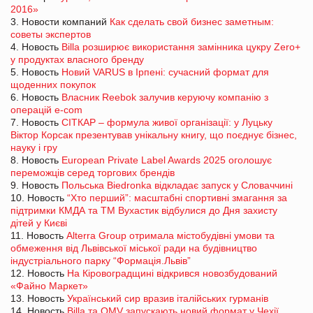
2016»
3. Новости компаний
Как сделать свой бизнес заметным:
советы экспертов
4. Новость
Billa розширює використання замінника цукру Zero+
у продуктах власного бренду
5. Новость
Новий VARUS в Ірпені: сучасний формат для
щоденних покупок
6. Новость
Власник Reebok залучив керуючу компанію з
операцій e-com
7. Новость
СІТКАР – формула живої організації: у Луцьку
Віктор Корсак презентував унікальну книгу, що поєднує бізнес,
науку і гру
8. Новость
European Private Label Awards 2025 оголошує
переможців серед торгових брендів
9. Новость
Польська Biedronka відкладає запуск у Словаччині
10. Новость
“Хто перший”: масштабні спортивні змагання за
підтримки КМДА та ТМ Вухастик відбулися до Дня захисту
дітей у Києві
11. Новость
Alterra Group отримала містобудівні умови та
обмеження від Львівської міської ради на будівництво
індустріального парку “Формація.Львів”
12. Новость
На Кіровоградщині відкрився новозбудований
«Файно Маркет»
13. Новость
Український сир вразив італійських гурманів
14. Новость
Billa та OMV запускають новий формат у Чехії