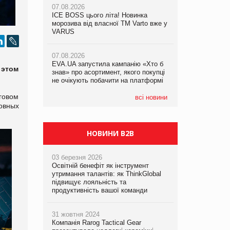
07.08.2026
07.08.2026
ICE BOSS цього літа! Новинка
ICE BOSS цього літа! Новинка
07.08.2026
морозива від власної ТМ Varto вже у
морозива від власної ТМ Varto вже у
Франція заборонила рекламні дзвінки
VARUS
VARUS
без згоди клієнтів
07.08.2026
07.08.2026
EVA.UA запустила кампанію «Хто б
EVA.UA запустила кампанію «Хто б
 этом
знав» про асортимент, якого покупці
знав» про асортимент, якого покупці
не очікують побачити на платформі
не очікують побачити на платформі
рговом
всі новини
овных
НОВИНИ B2B
03 березня 2026
Освітній бенефіт як інструмент
утримання талантів: як ThinkGlobal
підвищує лояльність та
продуктивність вашої команди
31 жовтня 2024
Компанія Rarog Tactical Gear