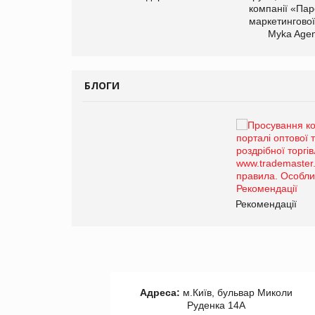
компанії «Пар
маркетингової
Myka Agen
БЛОГИ
Брагина Людмила
Просування компанії на
порталі оптової та
роздрібної торгівлі
www.trademaster.ua.
правила. Особливості.
ії
Рекомендації
Адреса:
м.Київ, бульвар Миколи
Руденка 14А