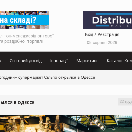
Вхід
Реєстрація
л топ-менеджерів оптової
та роздрібної торгівлі
08 серпня 2026
к
Світовий досвід
Інновації
Маркетинг
Каталог Ком
огодний» супермаркет Сільпо открылся в Одессе
22 гру
ЫЛСЯ В ОДЕССЕ