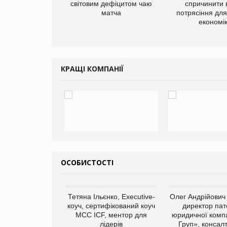
добавок Thorne
світовим дефіцитом чаю
спричинити 
матча
потрясіння для 
економі
КРАЩІ КОМПАНІЇ
ОСОБИСТОСТІ
арас Ігорович,
Тетяна Ільєнко, Executive-
Олег Андрійович
иробництва ТОВ
коуч, сертифікований коуч
директор пат
Герчак"
МСС ICF, ментор для
юридичної компа
лідерів
Груп», консал