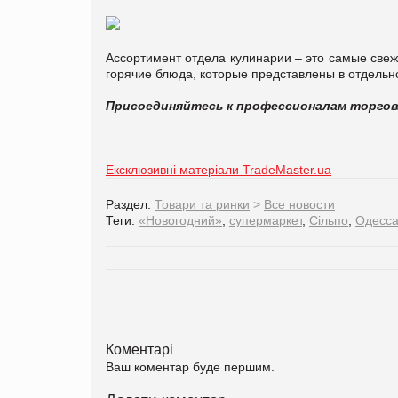
Ассортимент отдела кулинарии – это самые свеж
горячие блюда, которые представлены в отдельн
Присоединяйтесь к профессионалам торго
Ексклюзивні матеріали TradeMaster.ua
Раздел:
Товари та ринки
>
Все новости
Теги:
«Новогодний»
,
супермаркет
,
Сільпо
,
Одесс
Коментарі
Ваш коментар буде першим.