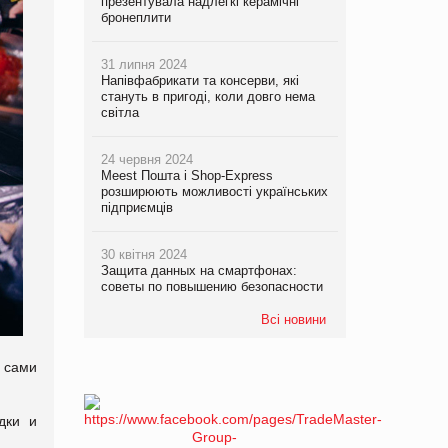
презентувала надлегкі керамічні
бронеплити
31 липня 2024
Напівфабрикати та консерви, які
стануть в пригоді, коли довго нема
світла
24 червня 2024
Meest Пошта і Shop-Express
розширюють можливості українських
підприємців
30 квітня 2024
Защита данных на смартфонах:
советы по повышению безопасности
Всі новини
и сами
дки и