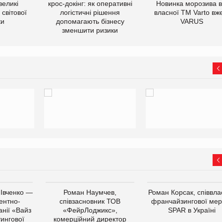
великі
крос-докінг: як оперативні
Новинка морозива в
світової
логістичні рішення
власної ТМ Varto вж
ки
допомагають бізнесу
VARUS
зменшити ризики
 Івченко —
Роман Наумчев,
Роман Корсак, співвла
ентно-
співзасновник ТОВ
франчайзингової мер
нії «Вайз
«ФейрЛоджикс»,
SPAR в Україні
тингової
комерційний директор