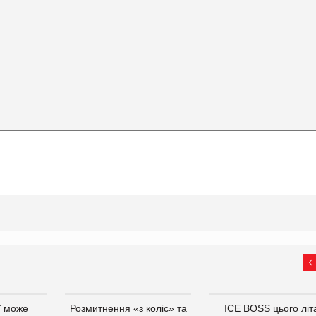
ї може
Розмитнення «з коліс» та
ICE BOSS цього літ