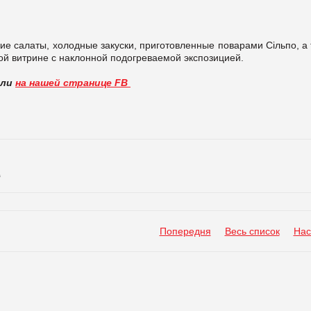
ие салаты, холодные закуски, приготовленные поварами Сільпо, а
ой витрине с наклонной подогреваемой экспозицией.
вли
на нашей странице FB
а
Попередня
Весь список
Нас