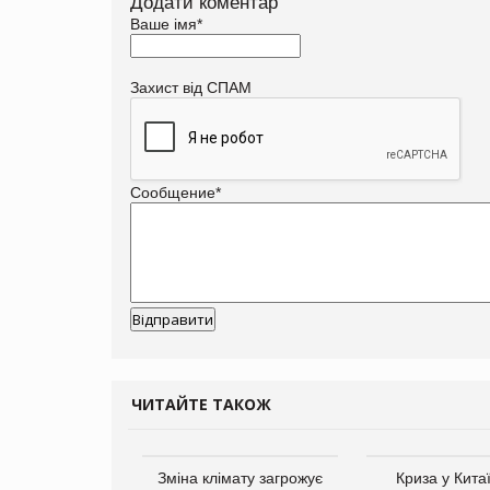
Додати коментар
Ваше імя
*
Захист від СПАМ
Сообщение
*
ЧИТАЙТЕ ТАКОЖ
ує виробника
Зміна клімату загрожує
Криза у Кита