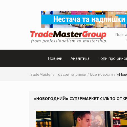
Порта
Новини
Аналітика
Топи про рино
TradeMaster
Товари та ринки
Все новости
«Нов
«НОВОГОДНИЙ» СУПЕРМАРКЕТ СІЛЬПО ОТКР