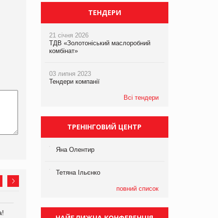
ТЕНДЕРИ
21 січня 2026
ТДВ «Золотоніський маслоробний
комбінат»
03 липня 2023
Тендери компанії
Всі тендери
ТРЕНІНГОВИЙ ЦЕНТР
Яна Олентир
Тетяна Ільєнко
повний список
а!
EVA.UA запустила
Kraft Heinz скоротила
НАЙБЛИЖЧА КОНФЕРЕНЦІЯ