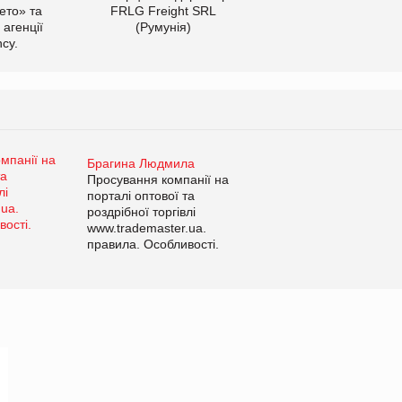
ето» та
FRLG Freight SRL
 агенції
(Румунія)
cy.
Брагина Людмила
Просування компанії на
порталі оптової та
роздрібної торгівлі
www.trademaster.ua.
правила. Особливості.
Рекомендації