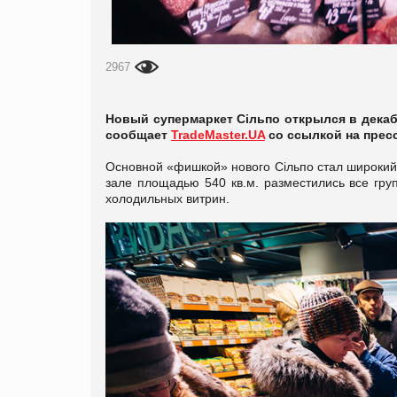
2967
Новый супермаркет Сільпо открылся в декаб
сообщает
TradeMaster.UA
со ссылкой на прес
Основной «фишкой» нового Сільпо стал широкий 
зале площадью 540 кв.м. разместились все гр
холодильных витрин.