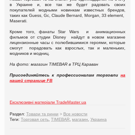
в Украине и, все так же будет радовать своих
покупателей модными новинкам известных брендов,
таких как Guess, Gc, Claude Bernard, Morgan, 33 element,
Maserati.
Кроме того, фанаты Star Wars и анимационных
фильмов от студии Disney найдут в новом магазине
лицензионные часы с полюбившимися героями, которые
смогут порадовать как взрослых, так и маленьких,
модников и модниц.
На фото: магазин TIMEBAR в ТРЦ Караван
Присоединяйтесь к профессионалам торговли
на
нашей странице FB
Ексклюзивні матеріали TradeMaster.ua
Раздел:
Товари та ринки
>
Все новости
Теги:
Торговая сеть
,
TIMEBAR
,
магазин
,
Украина