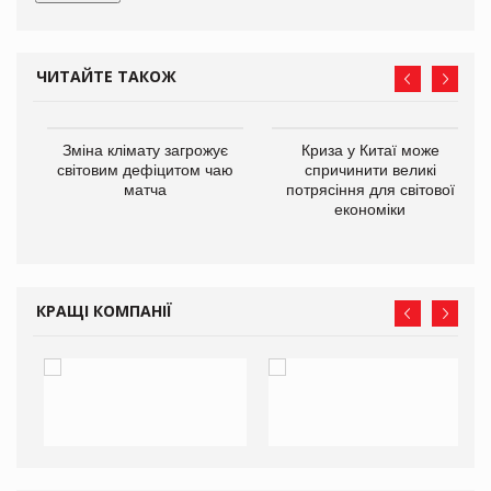
ЧИТАЙТЕ ТАКОЖ
Зміна клімату загрожує
Криза у Китаї може
ne
світовим дефіцитом чаю
спричинити великі
матча
потрясіння для світової
економіки
КРАЩІ КОМПАНІЇ