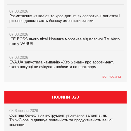
07.08.2026
07.08.2026
07.08.2026
Розмитнення «з коліс» та крос-докінг: як оперативні логістичні
Розмитнення «з коліс» та крос-докінг: як оперативні логістичні
Kraft Heinz скоротила збиток у першому півріччі
рішення допомагають бізнесу зменшити ризики
рішення допомагають бізнесу зменшити ризики
07.08.2026
07.08.2026
07.08.2026
Продажі Hugo Boss впали на 9%
ICE BOSS цього літа! Новинка морозива від власної ТМ Varto
ICE BOSS цього літа! Новинка морозива від власної ТМ Varto
вже у VARUS
вже у VARUS
07.08.2026
Франція заборонила рекламні дзвінки без згоди клієнтів
07.08.2026
07.08.2026
EVA.UA запустила кампанію «Хто б знав» про асортимент,
EVA.UA запустила кампанію «Хто б знав» про асортимент,
якого покупці не очікують побачити на платформі
якого покупці не очікують побачити на платформі
всі новини
НОВИНИ B2B
03 березня 2026
Освітній бенефіт як інструмент утримання талантів: як
ThinkGlobal підвищує лояльність та продуктивність вашої
команди