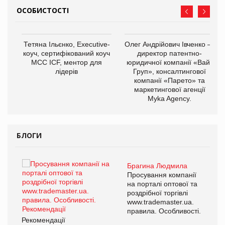
ОСОБИСТОСТІ
,
Тетяна Ільєнко, Executive-
Олег Андрійович Івченко —
ОВ
коуч, сертифікований коуч
директор патентно-
МСС ICF, ментор для
юридичної компанії «Вайз
лідерів
Груп», консалтингової
компанії «Парето» та
маркетингової агенції
Myka Agency.
БЛОГИ
Брагина Людмила
ї
Просування компанії
а
на порталі оптової та
роздрібної торгівлі
www.trademaster.ua.
і.
правила. Особливості.
Рекомендації
Ре