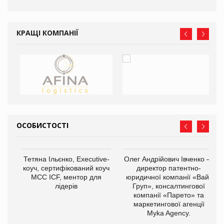
КРАЩІ КОМПАНІЇ
ОСОБИСТОСТІ
,
Тетяна Ільєнко, Executive-
Олег Андрійович Івченко —
ОВ
коуч, сертифікований коуч
директор патентно-
МСС ICF, ментор для
юридичної компанії «Вайз
лідерів
Груп», консалтингової
компанії «Парето» та
маркетингової агенції
Myka Agency.