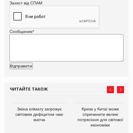
Захист від СПАМ
Сообщение
*
ЧИТАЙТЕ ТАКОЖ
Зміна клімату загрожує
Криза у Китаї може
ne
світовим дефіцитом чаю
спричинити великі
матча
потрясіння для світової
економіки