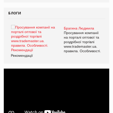
БЛОГИ
Брагина Людмила
ї
Просування компанії
а
на порталі оптової та
роздрібної торгівлі
www.trademaster.ua.
і.
правила. Особливості.
Рекомендації
Ре