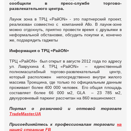
сообщили в пресс-службе торгово-
развлекательного центра.
Лаунж зона в ТРЦ «РайON» - это партнерский проект,
реализован совместно с компанией Allo. В лаунж-зоне
можно отдохнуть, приятно провести время с друзьями в
неформальной обстановке, обсудить покупки и, конечно
же, подзарядить гаджеты
Информация о ТРЦ «РайON»
ТРЦ «РайON» был открыт в августе 2012 года по адресу
ул. Лаврухина 4. ТРЦ «РайON» – единственный
полномасштабный торгово-развлекательный центр,
который расположен непосредственно внутри жилого
массива Троещина, где только по официальным данным
проживает более 400 000 человек. Его общая площадь
составляет более 66 000 м2, GLA – 23 785 м2,
двухуровневый паркинг рассчитан на 860 машиномест.
Портал о розничной и оптовой торговле
TradeMaster.UA
Присоединяйтесь к профессионалам торговли
на
нашей странице FB