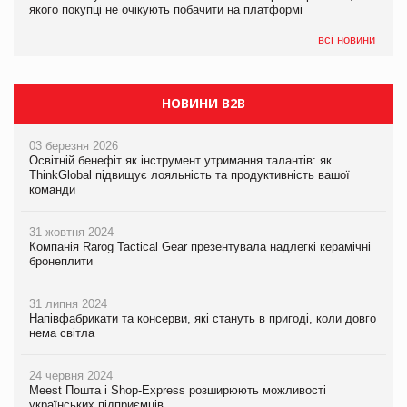
якого покупці не очікують побачити на платформі
якого покупці не очікують побачити на платформі
всі новини
НОВИНИ B2B
03 березня 2026
Освітній бенефіт як інструмент утримання талантів: як
ThinkGlobal підвищує лояльність та продуктивність вашої
команди
31 жовтня 2024
Компанія Rarog Tactical Gear презентувала надлегкі керамічні
бронеплити
31 липня 2024
Напівфабрикати та консерви, які стануть в пригоді, коли довго
нема світла
24 червня 2024
Meest Пошта і Shop-Express розширюють можливості
українських підприємців