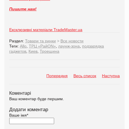
Пишите нам!
Ексклюзивні матеріали TradeMaster.ua
Раздел:
Товари та ринки
>
Все новости
Теги:
Allo
,
ТРЦ «РайON»
,
лаунж-зона
,
подзарядка
гаджетов
,
Киев
,
Троещина
Попередня
Весь список
Наступна
Коментарі
Ваш коментар буде першим.
Додати коментар
Ваше імя
*