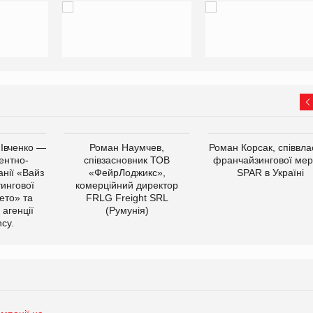
 Івченко —
Роман Наумчев,
Роман Корсак, співвла
ентно-
співзасновник ТОВ
франчайзингової мер
нії «Вайз
«ФейрЛоджикс»,
SPAR в Україні
тингової
комерційний директор
ето» та
FRLG Freight SRL
 агенції
(Румунія)
cy.