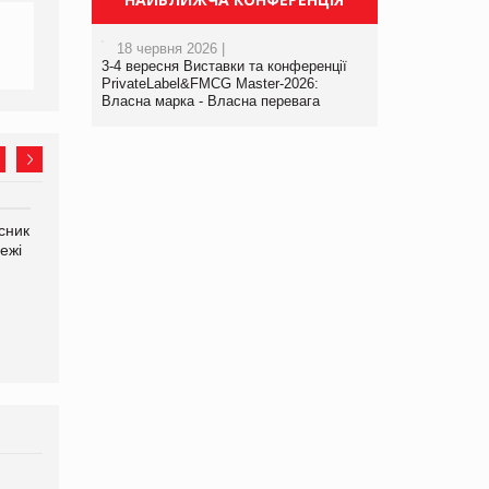
18 червня 2026 |
3-4 вересня Виставки та конференції
PrivateLabel&FMCG Master-2026:
Власна марка - Власна перевага
сник
Олексій Логачов-Михайлов
Яна Сараніна, директор
ежі
Файно маркет Директор
компанії «УкраМарин»
департаменту з
виробництва