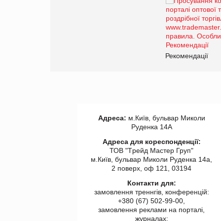
Брагина Людмила
Просування компанії на
порталі оптової та
роздрібної торгівлі
www.trademaster.ua.
правила. Особливості.
ії
Рекомендації
Адреса:
м.Київ, бульвар Миколи
Руденка 14А
Адреса для кореспонденції:
ТОВ "Tрейд Мастер Груп"
м.Київ, бульвар Миколи Руденка 14а,
2 поверх, оф 121, 03194
Контакти для:
замовлення треннгів, конференцій:
+380 (67) 502-99-00,
замовлення реклами на порталі,
журналах: