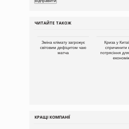
ЧИТАЙТЕ ТАКОЖ
Зміна клімату загрожує
Криза у Кита
світовим дефіцитом чаю
спричинити 
матча
потрясіння для 
економі
ує виробника
добавок Thorne
КРАЩІ КОМПАНІЇ