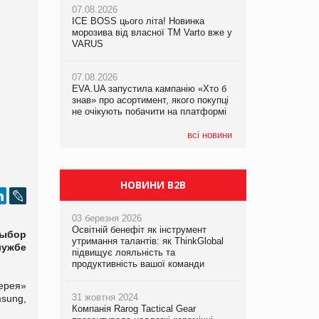
07.08.2026
07.08.2026
ICE BOSS цього літа! Новинка
ICE BOSS цього літа! Новинка
07.08.2026
морозива від власної ТМ Varto вже у
морозива від власної ТМ Varto вже у
Франція заборонила рекламні дзвінки
VARUS
VARUS
без згоди клієнтів
07.08.2026
07.08.2026
EVA.UA запустила кампанію «Хто б
EVA.UA запустила кампанію «Хто б
знав» про асортимент, якого покупці
знав» про асортимент, якого покупці
не очікують побачити на платформі
не очікують побачити на платформі
всі новини
НОВИНИ B2B
03 березня 2026
Освітній бенефіт як інструмент
выбор
утримання талантів: як ThinkGlobal
лужбе
підвищує лояльність та
продуктивність вашої команди
ерея»
31 жовтня 2024
sung,
Компанія Rarog Tactical Gear