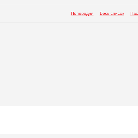
Попередня
Весь список
Нас