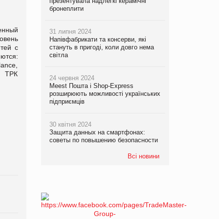
презентувала надлегкі керамічні
бронеплити
енный
31 липня 2024
овень
Напівфабрикати та консерви, які
тей с
стануть в пригоді, коли довго нема
світла
ются:
ance,
и ТРК
24 червня 2024
Meest Пошта і Shop-Express
розширюють можливості українських
підприємців
30 квітня 2024
Защита данных на смартфонах:
советы по повышению безопасности
Всі новини