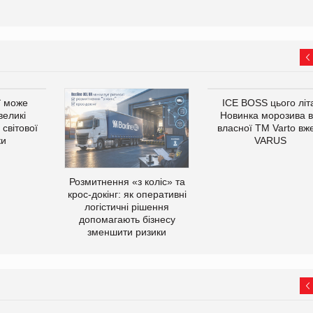
ї може
ICE BOSS цього літ
великі
Новинка морозива в
світової
власної ТМ Varto вж
ки
VARUS
Розмитнення «з коліс» та
крос-докінг: як оперативні
логістичні рішення
допомагають бізнесу
зменшити ризики