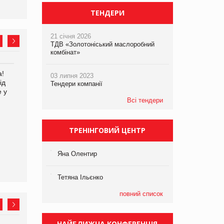
ТЕНДЕРИ
21 січня 2026
ТДВ «Золотоніський маслоробний
комбінат»
а!
EVA.UA запустила
Kraft Heinz скоротила
03 липня 2023
ід
кампанію «Хто б знав» про
збиток у першому півріччі
Тендери компанії
е у
асортимент, якого покупці
не очікують побачити на
Всі тендери
платформі
ТРЕНІНГОВИЙ ЦЕНТР
Яна Олентир
Тетяна Ільєнко
повний список
НАЙБЛИЖЧА КОНФЕРЕНЦІЯ