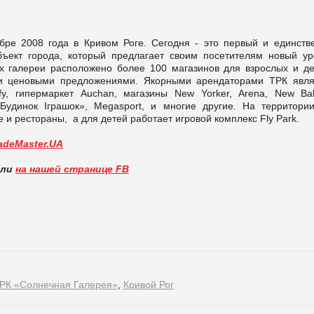
бре 2008 года в Кривом Роге. Сегодня - это первый и единств
бъект города, который предлагает своим посетителям новый ур
х галереи расположено более 100 магазинов для взрослых и де
и ценовыми предложениями. Якорными арендаторами ТРК явля
y, гипермаркет Auchan, магазины New Yorker, Arena, New Bal
«Будинок Іграшок», Megasport, и многие другие. На территори
 рестораны, а для детей работает игровой комплекс Fly Park.
adeMaster.UA
вли
на нашей странице FB
РК «Солнечная Галерея»
,
Кривой Рог