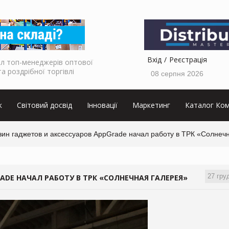
Вхід
Реєстрація
л топ-менеджерів оптової
та роздрібної торгівлі
08 серпня 2026
к
Світовий досвід
Інновації
Маркетинг
Каталог Ком
зин гаджетов и аксессуаров AppGrade начал работу в ТРК «Солнеч
27 гру
ADE НАЧАЛ РАБОТУ В ТРК «СОЛНЕЧНАЯ ГАЛЕРЕЯ»