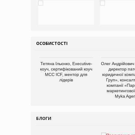
ОСОБИСТОСТІ
арас Ігорович,
Тетяна Ільєнко, Executive-
Олег Андрійович
иробництва ТОВ
коуч, сертифікований коуч
директор пат
Герчак"
МСС ICF, ментор для
юридичної компа
лідерів
Груп», консал
компанії «Пар
маркетингової
Myka Agen
БЛОГИ