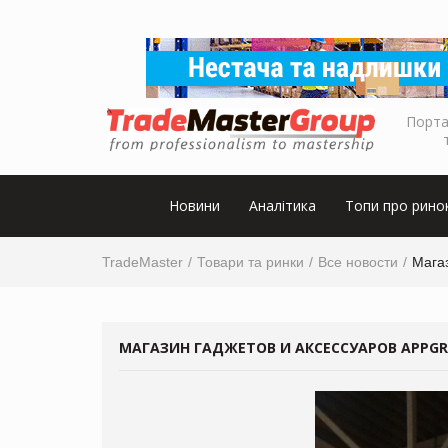
Порта
Новини
Аналітика
Топи про рино
TradeMaster
Товари та ринки
Все новости
Мага
МАГАЗИН ГАДЖЕТОВ И АКСЕССУАРОВ APPGR