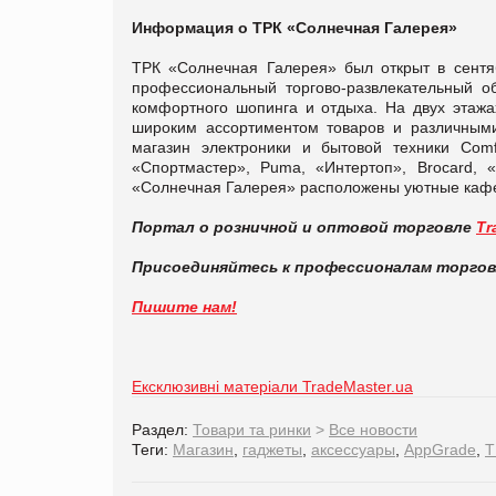
Информация о ТРК «Солнечная Галерея»
ТРК «Солнечная Галерея» был открыт в сентя
профессиональный торгово-развлекательный о
комфортного шопинга и отдыха. На двух этажа
широким ассортиментом товаров и различным
магазин электроники и бытовой техники Comf
«Спортмастер», Puma, «Интертоп», Brocard, 
«Солнечная Галерея» расположены уютные кафе и
Портал о розничной и оптовой торговле
Tr
Присоединяйтесь к профессионалам торго
Пишите нам!
Ексклюзивні матеріали TradeMaster.ua
Раздел:
Товари та ринки
>
Все новости
Теги:
Магазин
,
гаджеты
,
аксессуары
,
AppGrade
,
Т