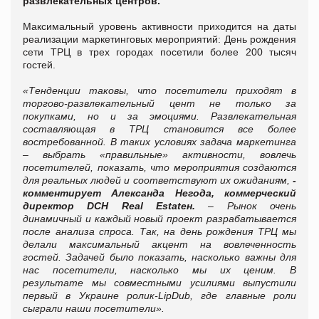
развлекательных центров.
Максимальный уровень активности приходится на даты
реализации маркетинговых мероприятий: День рождения
сети ТРЦ в трех городах посетили более 200 тысяч
гостей.
«Тенденции таковы, что посетители приходят в
торгово-развлекательный цент не только за
покупками, но и за эмоциями. Развлекательная
составляющая в ТРЦ становится все более
востребованной. В таких условиях задача маркетинга
– выбрать «правильные» активности, вовлечь
посетителей, показать, что мероприятия создаются
для реальных людей и соответствуют их ожиданиям,
-
комментирует Александа Негода, коммерческий
директор
DCH
Real Estateн.
– Рынок очень
динамичный и каждый новый проект разрабатывается
после анализа спроса. Так, на день рождения ТРЦ мы
делали максимальный акцент на вовлеченность
гостей. Задачей было показать, насколько важны для
нас посетители, насколько мы их ценим. В
результате мы совместными усилиями выпустили
первый в Украине ролик-
LipDub
, где главные роли
сыграли наши посетители».