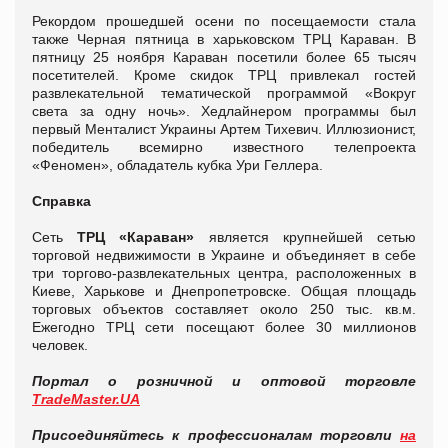
Рекордом прошедшей осени по посещаемости стала
также Черная пятница в харьковском ТРЦ Караван. В
пятницу 25 ноября Караван посетили более 65 тысяч
посетителей. Кроме скидок ТРЦ привлекал гостей
развлекательной тематической программой «Вокруг
света за одну ночь». Хедлайнером программы был
первый Менталист Украины Артем Тихевич. Иллюзионист,
победитель всемирно известного телепроекта
«Феномен», обладатель кубка Ури Геллера.
Справка
Сеть
ТРЦ «Караван»
является крупнейшей сетью
торговой недвижимости в Украине и объединяет в себе
три торгово-развлекательных центра, расположенных в
Киеве, Харькове и Днепропетровске. Общая площадь
торговых объектов составляет около 250 тыс. кв.м.
Ежегодно ТРЦ сети посещают более 30 миллионов
человек.
Портал о розничной и оптовой торговле
TradeMaster.UA
Присоединяйтесь к профессионалам торговли
на