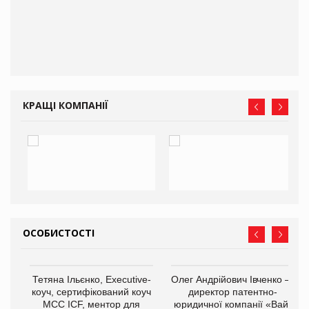
КРАЩІ КОМПАНІЇ
ОСОБИСТОСТІ
,
Тетяна Ільєнко, Executive-
Олег Андрійович Івченко —
ОВ
коуч, сертифікований коуч
директор патентно-
МСС ICF, ментор для
юридичної компанії «Вайз