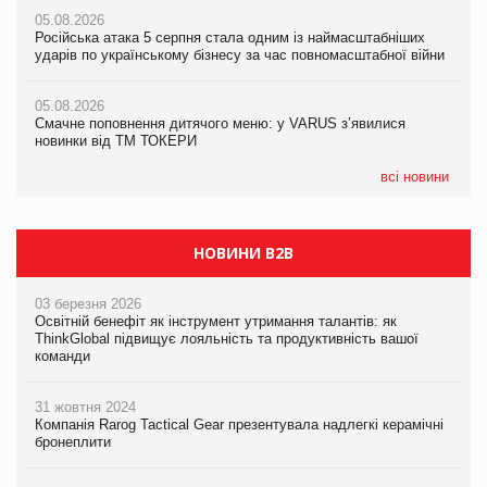
Amazon звинуватили у недостовірній рекламі екологічних
05.08.2026
05.08.2026
продуктів
Російська атака 5 серпня стала одним із наймасштабніших
Російська атака 5 серпня стала одним із наймасштабніших
ударів по українському бізнесу за час повномасштабної війни
ударів по українському бізнесу за час повномасштабної війни
05.08.2026
AstraZeneca обговорює найбільшу угоду десятиліття
05.08.2026
05.08.2026
Смачне поповнення дитячого меню: у VARUS з’явилися
Смачне поповнення дитячого меню: у VARUS з’явилися
новинки від ТМ ТОКЕРИ
новинки від ТМ ТОКЕРИ
всі новини
НОВИНИ B2B
03 березня 2026
Освітній бенефіт як інструмент утримання талантів: як
ThinkGlobal підвищує лояльність та продуктивність вашої
команди
31 жовтня 2024
Компанія Rarog Tactical Gear презентувала надлегкі керамічні
бронеплити