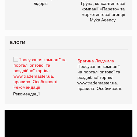
лідерів
Груп», консалтингової
компанії «Парето» та
маркетингової агенції
Myka Agency.
БЛОГИ
Брагина Людмила
ї
Просування компанії
а
на порталі оптової та
роздрібної торгівлі
www.trademaster.ua.
і.
правила. Особливості.
Рекомендації
Ре