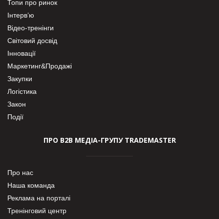
Топи про ринок
Інтерв’ю
Відео-тренінги
Світовий досвід
Інновації
Маркетинг&Продажі
Закупки
Логістика
Закон
Події
ПРО В2В МЕДІА-ГРУПУ TRADEMASTER
Про нас
Наша команда
Реклама на порталі
Тренінговий центр