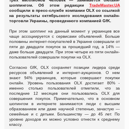
трех миллионов человек — занимается онлайн-
шоппингом. Об этом редакции
TradeMaster.UA
сообщили в пресс-службе компании OLX со ссылкой
на результаты октябрьского исследования онлайн-
торговли Украины, проведенного компанией GfK.
При этом шоппинг на данный момент у украинцев все
чаще ассоциируется с сервисами объявлений. Больше
половины интернет-покупателей в Украине совершали от
пяти до двадцати покупок за прошедший год, а 14% —
даже больше двадцати. При этом четыре из пяти онлайн-
пользователей совершали покупки на OLX.
Согласно GfK, OLX сохраняет позиции лидера среди
ресурсов объявлений и интернет-аукционов. О нем
знают 94% украинцев, которые совершают покупки
онлайн. Уровень пользования OLX достигает 80% -
именно столько пользователей отметили, что за
последние 12 месяцев они пользовались OLX для
совершения покупок. Примечательно, что в основном
шопингом в интернете занимаются люди с высшим
образованием или даже научной степенью, зачастую —
семейные и с детьми. Большинству — до 45 лет. По
уровню доходов их можно условно отнести к среднему
классу.