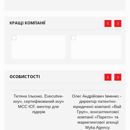
КРАЩІ КОМПАНІЇ
ОСОБИСТОСТІ
,
Тетяна Ільєнко, Executive-
Олег Андрійович Івченко —
ОВ
коуч, сертифікований коуч
директор патентно-
МСС ICF, ментор для
юридичної компанії «Вайз
лідерів
Груп», консалтингової
компанії «Парето» та
маркетингової агенції
Myka Agency.