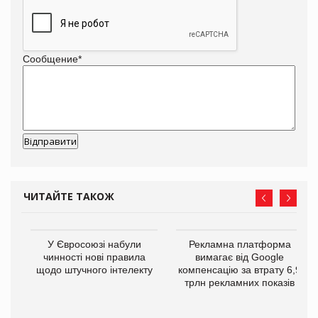
Сообщение
*
ЧИТАЙТЕ ТАКОЖ
У Євросоюзі набули
Рекламна платформа
го
чинності нові правила
вимагає від Google
щодо штучного інтелекту
компенсацію за втрату 6,9
трлн рекламних показів