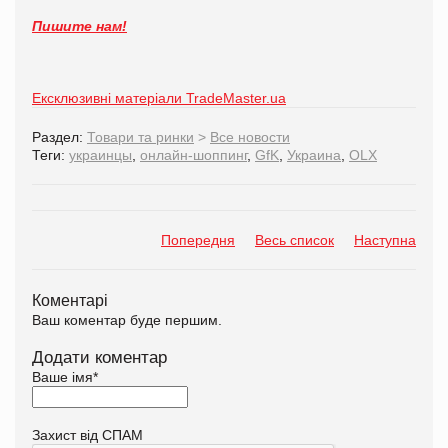
Пишите нам!
Ексклюзивні матеріали TradeMaster.ua
Раздел:
Товари та ринки
>
Все новости
Теги:
украинцы
,
онлайн-шоппинг
,
GfK
,
Украина
,
OLX
Попередня
Весь список
Наступна
Коментарі
Ваш коментар буде першим.
Додати коментар
Ваше імя
*
Захист від СПАМ