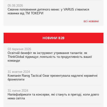
AstraZeneca обговорює найбільшу угоду десятиліття
05.08.2026
05.08.2026
Смачне поповнення дитячого меню: у VARUS з’явилися
Смачне поповнення дитячого меню: у VARUS з’явилися
новинки від ТМ ТОКЕРИ
новинки від ТМ ТОКЕРИ
всі новини
НОВИНИ B2B
03 березня 2026
Освітній бенефіт як інструмент утримання талантів: як
ThinkGlobal підвищує лояльність та продуктивність вашої
команди
31 жовтня 2024
Компанія Rarog Tactical Gear презентувала надлегкі керамічні
бронеплити
31 липня 2024
Напівфабрикати та консерви, які стануть в пригоді, коли довго
нема світла