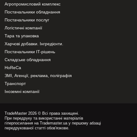
Агропромисловий комплекс
Постачальники обладнання
Постачальники послуг
Логістичні компанії
Тара та упаковка
Харчові добавки. Інгредієнти.
Постачальники IT-рішень
Складське обладнання
HoReCa
ЗМІ, Агенції, реклама, поліграфія
Транспорт
Іноземні компанії
TradeMaster 2026 © Всі права захищені.
При передруку та використанні матеріалів
гіперпосилання на Trademaster.ua у першому абзаці
передрукованої статті обов'язкове.