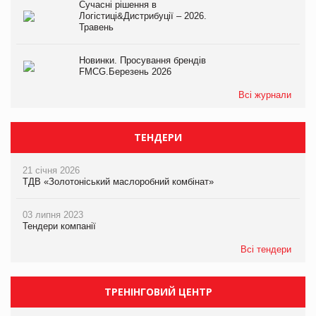
Сучасні рішення в
Логістиці&Дистрибуції – 2026.
Травень
Новинки. Просування брендів
FMCG.Березень 2026
Всі журнали
ТЕНДЕРИ
21 січня 2026
ТДВ «Золотоніський маслоробний комбінат»
03 липня 2023
Тендери компанії
Всі тендери
ТРЕНІНГОВИЙ ЦЕНТР