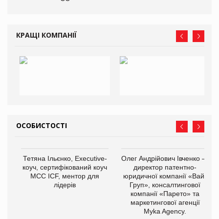
КРАЩІ КОМПАНІЇ
ОСОБИСТОСТІ
Тетяна Ільєнко, Executive-
Олег Андрійович Івченко —
коуч, сертифікований коуч
директор патентно-
МСС ICF, ментор для
юридичної компанії «Вайз
лідерів
Груп», консалтингової
компанії «Парето» та
маркетингової агенції
Myka Agency.