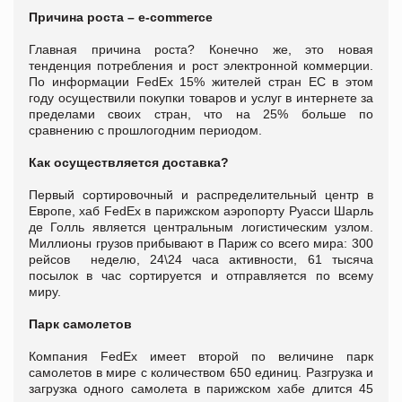
Причина роста –
e
-
commerce
Главная причина роста? Конечно же, это новая
тенденция потребления и рост электронной коммерции.
По информации FedEx 15% жителей стран ЕС в этом
году осуществили покупки товаров и услуг в интернете за
пределами своих стран, что на 25% больше по
сравнению с прошлогодним периодом.
Как осуществляется доставка?
Первый сортировочный и распределительный центр в
Европе, хаб FedEx в парижском аэропорту Руасси Шарль
де Голль является центральным логистическим узлом.
Миллионы грузов прибывают в Париж со всего мира: 300
рейсов неделю, 24\24 часа активности, 61 тысяча
посылок в час сортируется и отправляется по всему
миру.
Парк самолетов
Компания FedEx имеет второй по величине парк
самолетов в мире с количеством 650 единиц. Разгрузка и
загрузка одного самолета в парижском хабе длится 45