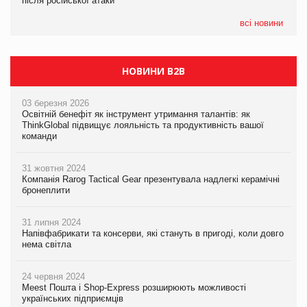
після російської атаки
після російської атаки
після російської атаки
всі новини
НОВИНИ B2B
03 березня 2026
Освітній бенефіт як інструмент утримання талантів: як
ThinkGlobal підвищує лояльність та продуктивність вашої
команди
31 жовтня 2024
Компанія Rarog Tactical Gear презентувала надлегкі керамічні
бронеплити
31 липня 2024
Напівфабрикати та консерви, які стануть в пригоді, коли довго
нема світла
24 червня 2024
Meest Пошта і Shop-Express розширюють можливості
українських підприємців