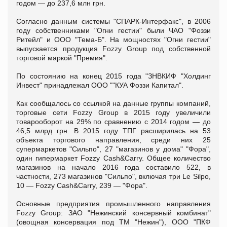
годом — до 237,6 млн грн.
Согласно данным системы "СПАРК-Интерфакс", в 2006
году собственниками "Огни гестии" были ЧАО "Фоззи
Ритейл" и ООО "Тема-Б". На мощностях "Огни гестии"
выпускается продукция Fozzy Group под собственной
торговой маркой "Премия".
По состоянию на конец 2015 года "ЗНВКИФ "Холдинг
Инвест" принадлежал ООО ""КУА Фоззи Капитал".
Как сообщалось со ссылкой на данные группы компаний,
торговые сети Fozzy Group в 2015 году увеличили
товарооборот на 29% по сравнению с 2014 годом — до
46,5 млрд грн. В 2015 году ТПГ расширилась на 53
объекта торгового направления, среди них 25
супермаркетов "Сильпо", 27 "магазинов у дома" "Фора",
один гипермаркет Fozzy Cash&Carry. Общее количество
магазинов на начало 2016 года составило 522, в
частности, 273 магазинов "Сильпо", включая три Le Silpo,
10 — Fozzy Cash&Carry, 239 — "Фора".
Основные предприятия промышленного направления
Fozzy Group: ЗАО "Нежинский консервный комбинат"
(овощная консервация под ТМ "Нежин"), ООО "ПКФ