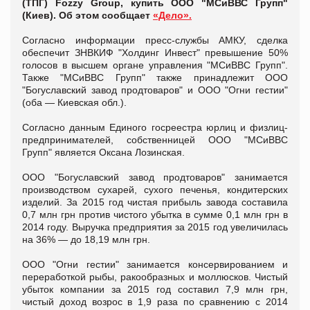
(ТПГ) Fozzy Group, купить ООО "МСиВВС Групп"
(Киев). Об этом сообщает
«Дело».
Согласно информации пресс-службы АМКУ, сделка
обеспечит ЗНВКИФ "Холдинг Инвест" превышение 50%
голосов в высшем органе управления "МСиВВС Групп".
Также "МСиВВС Групп" также принадлежит ООО
"Богуславский завод продтоваров" и ООО "Огни гестии"
(оба — Киевская обл.).
Согласно данным Единого госреестра юрлиц и физлиц-
предпринимателей, собственницей ООО "МСиВВС
Групп" является Оксана Лозинская.
ООО "Богуславский завод продтоваров" занимается
производством сухарей, сухого печенья, кондитерских
изделий. За 2015 год чистая прибыль завода составила
0,7 млн грн против чистого убытка в сумме 0,1 млн грн в
2014 году. Выручка предприятия за 2015 год увеличилась
на 36% — до 18,19 млн грн.
ООО "Огни гестии" занимается консервированием и
переработкой рыбы, ракообразных и моллюсков. Чистый
убыток компании за 2015 год составил 7,9 млн грн,
чистый доход возрос в 1,9 раза по сравнению с 2014