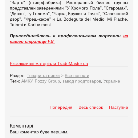
"Варто" (птицефабрика). Ресторанный бизнес группы
представлен заведениями "У Хромого Пола", "Старомак",
"Диван", "у Голема", "Чарка, Кружек и Гачек", "Славянский
двор", "Фреш-кафе" и La Bodeguita del Medio, Mi Piache,
Tatami и Karluv most.
Присоединяйтесь к профессионалам торговли
на
нашей странице FB
Ексклюзивні матеріали TradeMaster.ua
Раздел:
Товари та ринки
>
Все новости
Теги:
АМКУ
,
Fozzy Group
,
завод продтоваров
,
Украина
Попередня
Весь список
Наступна
Коментарі
Ваш коментар буде першим.