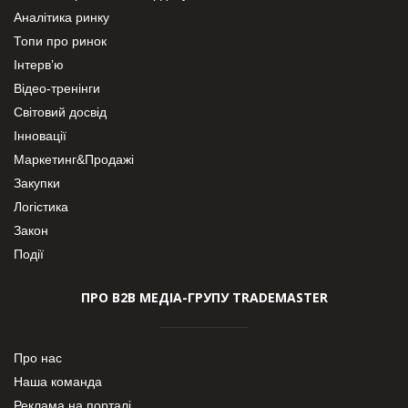
Аналітика ринку
Топи про ринок
Інтерв’ю
Відео-тренінги
Світовий досвід
Інновації
Маркетинг&Продажі
Закупки
Логістика
Закон
Події
ПРО В2В МЕДІА-ГРУПУ TRADEMASTER
Про нас
Наша команда
Реклама на порталі