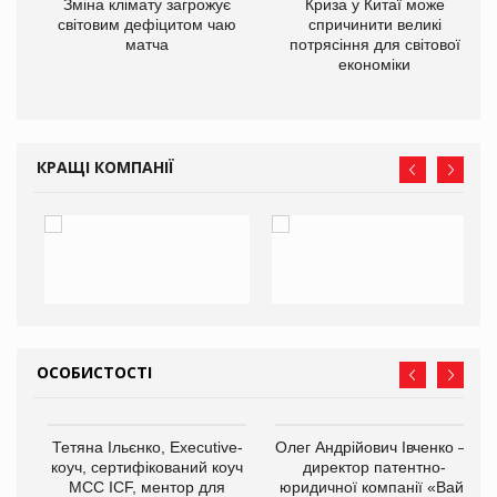
Зміна клімату загрожує
Криза у Китаї може
ne
світовим дефіцитом чаю
спричинити великі
матча
потрясіння для світової
економіки
КРАЩІ КОМПАНІЇ
ОСОБИСТОСТІ
,
Тетяна Ільєнко, Executive-
Олег Андрійович Івченко —
ОВ
коуч, сертифікований коуч
директор патентно-
МСС ICF, ментор для
юридичної компанії «Вайз