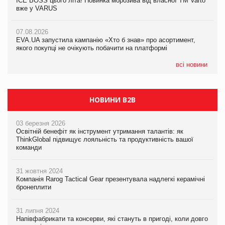
ICE BOSS цього літа! Новинка морозива від власної ТМ Varto
ICE BOSS цього літа! Новинка морозива від власної ТМ Varto
вже у VARUS
вже у VARUS
07.08.2026
Франція заборонила рекламні дзвінки без згоди клієнтів
07.08.2026
07.08.2026
EVA.UA запустила кампанію «Хто б знав» про асортимент,
EVA.UA запустила кампанію «Хто б знав» про асортимент,
якого покупці не очікують побачити на платформі
якого покупці не очікують побачити на платформі
всі новини
НОВИНИ B2B
03 березня 2026
Освітній бенефіт як інструмент утримання талантів: як
ThinkGlobal підвищує лояльність та продуктивність вашої
команди
31 жовтня 2024
Компанія Rarog Tactical Gear презентувала надлегкі керамічні
бронеплити
31 липня 2024
Напівфабрикати та консерви, які стануть в пригоді, коли довго