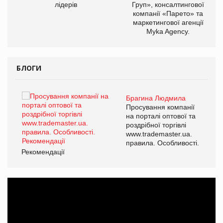
лідерів
Груп», консалтингової
компанії «Парето» та
маркетингової агенції
Myka Agency.
БЛОГИ
Брагина Людмила
ї
Просування компанії
а
на порталі оптової та
роздрібної торгівлі
www.trademaster.ua.
і.
правила. Особливості.
Рекомендації
Ре