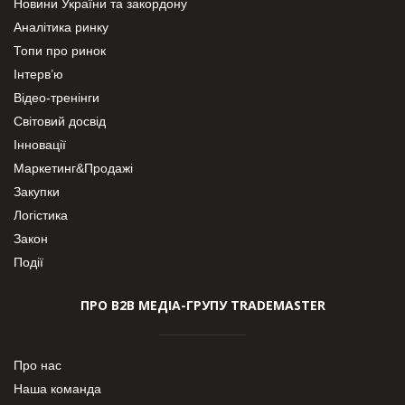
Новини України та закордону
Аналітика ринку
Топи про ринок
Інтерв’ю
Відео-тренінги
Світовий досвід
Інновації
Маркетинг&Продажі
Закупки
Логістика
Закон
Події
ПРО В2В МЕДІА-ГРУПУ TRADEMASTER
Про нас
Наша команда