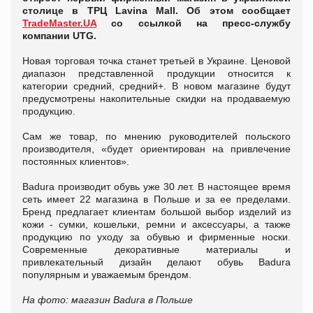
столице в ТРЦ Lavina Mall. Об этом сообщает
TradeMaster.UA
со ссылкой на пресс-службу
компании UTG.
Новая торговая точка станет третьей в Украине. Ценовой
диапазон представленной продукции относится к
категории средний, средний+. В новом магазине будут
предусмотрены накопительные скидки на продаваемую
продукцию.
Сам же товар, по мнению руководителей польского
производителя, «будет ориентирован на привлечение
постоянных клиентов».
Badura производит обувь уже 30 лет. В настоящее время
сеть имеет 22 магазина в Польше и за ее пределами.
Бренд предлагает клиентам большой выбор изделий из
кожи - сумки, кошельки, ремни и аксессуары, а также
продукцию по уходу за обувью и фирменные носки.
Современные декоративные материалы и
привлекательный дизайн делают обувь Badura
популярным и уважаемым брендом.
На фото: магазин Badura в Польше