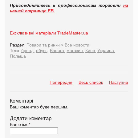
Присоединяйтесь к профессионалам торговли
на
нашей странице FB
Ексклюзивні матеріали TradeMaster.ua
Раздел:
Товари та ринки
>
Все новости
Теги:
бренд
,
обувь
,
Badura
,
магазин
,
Киев
,
Украина
,
Польша
Попередня
Весь список
Наступна
Коментарі
Ваш коментар буде першим.
Додати коментар
Ваше імя
*