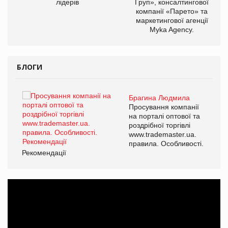
лідерів
Груп», консалтингової
компанії «Парето» та
маркетингової агенції
Myka Agency.
БЛОГИ
Брагина Людмила
ї
Просування компанії
а
на порталі оптової та
роздрібної торгівлі
www.trademaster.ua.
і.
правила. Особливості.
Рекомендації
Ре