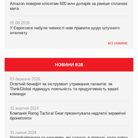
Amazon поверне клієнтам 600 млн доларів за раніше сплачені
Amazon поверне клієнтам 600 млн доларів за раніше сплачені
У Євросоюзі набули чинності нові правила щодо штучного
мита
мита
інтелекту
05.08.2026
05.08.2026
05.08.2026
У Євросоюзі набули чинності нові правила щодо штучного
У Євросоюзі набули чинності нові правила щодо штучного
Рекламна платформа вимагає від Google компенсацію за
інтелекту
інтелекту
втрату 6,9 трлн рекламних показів
всі новини
НОВИНИ B2B
03 березня 2026
Освітній бенефіт як інструмент утримання талантів: як
ThinkGlobal підвищує лояльність та продуктивність вашої
команди
31 жовтня 2024
Компанія Rarog Tactical Gear презентувала надлегкі керамічні
бронеплити
31 липня 2024
Напівфабрикати та консерви, які стануть в пригоді, коли довго