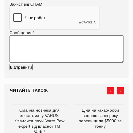
Захист від СПАМ
Сообщение
*
ЧИТАЙТЕ ТАКОЖ
у
Смачна новинка для
Ціна на какао-боби
хвостатих: у VARUS
вперше за півроку
з’явилися паучі Varto Paw
перевищила $5000 за
expert від власної ТМ
тонну
Varto!