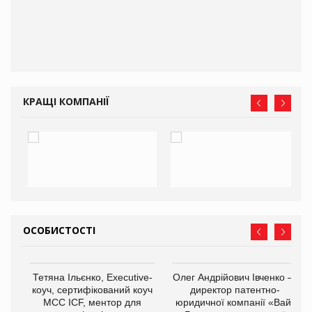
КРАЩІ КОМПАНІЇ
ОСОБИСТОСТІ
,
Тетяна Ільєнко, Executive-
Олег Андрійович Івченко —
ОВ
коуч, сертифікований коуч
директор патентно-
МСС ICF, ментор для
юридичної компанії «Вайз