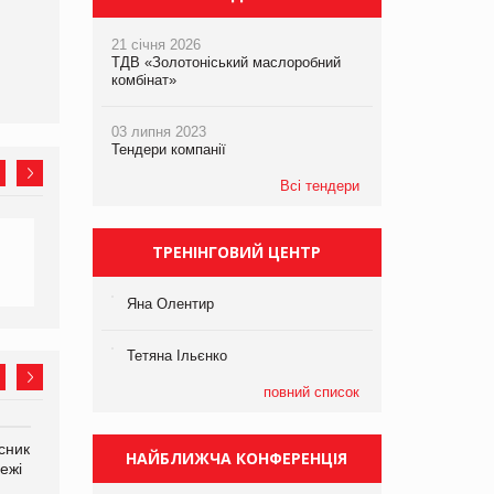
21 січня 2026
ТДВ «Золотоніський маслоробний
комбінат»
03 липня 2023
Тендери компанії
Всі тендери
ТРЕНІНГОВИЙ ЦЕНТР
Яна Олентир
Тетяна Ільєнко
повний список
сник
Олексій Логачов-Михайлов
Яна Сараніна, директор
НАЙБЛИЖЧА КОНФЕРЕНЦІЯ
ежі
Файно маркет Директор
компанії «УкраМарин»
департаменту з