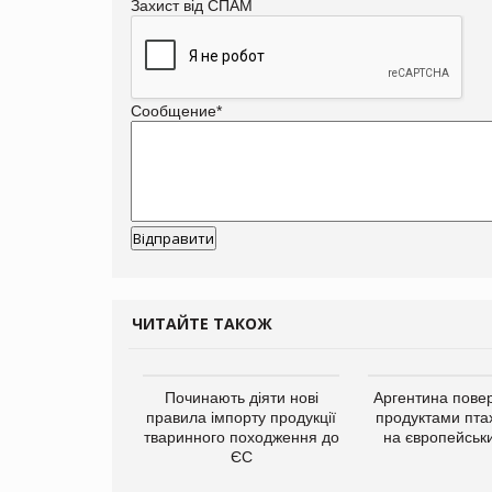
Захист від СПАМ
Сообщение
*
ЧИТАЙТЕ ТАКОЖ
упермаркетів
Починають діяти нові
Аргентина повер
упує мережу
правила імпорту продукції
продуктами пта
нів формату
тваринного походження до
на європейськ
ce store КОЛО:
ЄС
ана компанія