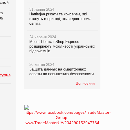
льной
31 липня 2024
ка
Напівфабрикати та консерви, які
ли
стануть в пригоді, коли довго нема
світла
24 червня 2024
Meest Пошта і Shop-Express
розширюють можливості українських
підприємців
30 квітня 2024
Защита данных на смартфонах:
советы по повышению безопасности
тупна
Всі новини