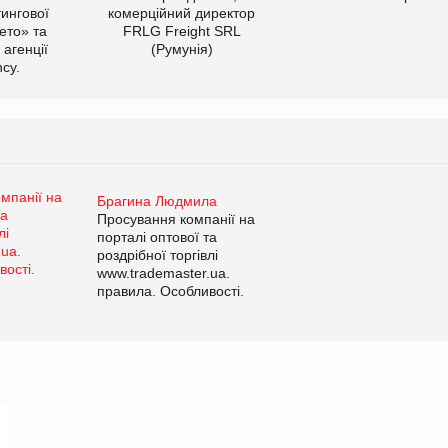
тингової
комерційний директор
ето» та
FRLG Freight SRL
 агенції
(Румунія)
cy.
Брагина Людмила
Просування компанії на
порталі оптової та
роздрібної торгівлі
www.trademaster.ua.
правила. Особливості.
Рекомендації