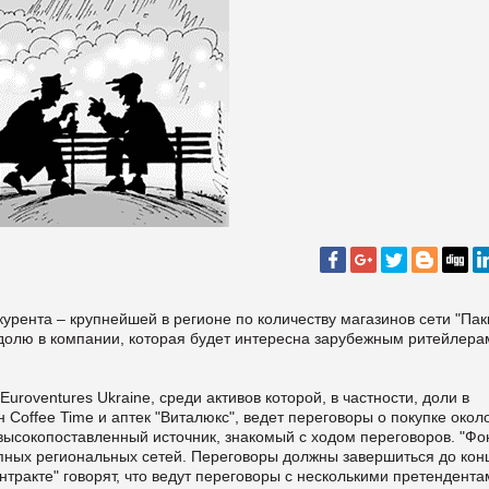
рента – крупнейшей в регионе по количеству магазинов сети "Пакк
 долю в компании, которая будет интересна зарубежным ритейлера
roventures Ukraine, среди активов которой, в частности, доли в
 Coffee Time и аптек "Виталюкс", ведет переговоры о покупке окол
 высокопоставленный источник, знакомый с ходом переговоров. "Фо
упных региональных сетей. Переговоры должны завершиться до кон
онтракте" говорят, что ведут переговоры с несколькими претендента