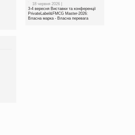
виробництва
18 червня 2026 |
3-4 вересня Виставки та конференції
PrivateLabel&FMCG Master-2026:
Власна марка - Власна перевага
Брагина Людмила
Просування компанії на
порталі оптової та
роздрібної торгівлі
www.trademaster.ua.
правила. Особливості.