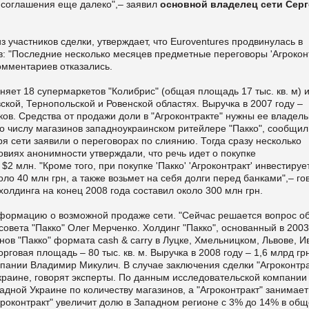
 соглашения еще далеко",– заявил
основной владелец сети Серг
из участников сделки, утверждает, что Euroventures продвинулась в
в: "Последние несколько месяцев предметные переговоры 'Агрокон
комментариев отказались.
няет 18 супермаркетов "Колибрис" (общая площадь 17 тыс. кв. м) и
ской, Тернопольской и Ровенской областях. Выручка в 2007 году –
ов. Средства от продажи доли в "Агроконтракте" нужны ее владель
по числу магазинов западноукраинском ритейлере "Пакко", сообщил
ря сети заявили о переговорах по слиянию. Тогда сразу несколько
виях анонимности утверждали, что речь идет о покупке
2 млн. "Кроме того, при покупке 'Пакко' 'Агроконтракт' инвестируе
о 40 млн грн, а также возьмет на себя долги перед банками",– го
холдинга на конец 2008 года составил около 300 млн грн.
нформацию о возможной продаже сети. "Сейчас решается вопрос о
вета "Пакко" Олег Мерченко. Холдинг "Пакко", основанный в 2003 
нов "Пакко" формата cash & carry в Луцке, Хмельницком, Львове, И
рговая площадь – 80 тыс. кв. м. Выручка в 2008 году – 1,6 млрд гр
пании Владимир Микулич. В случае заключения сделки "Агроконтра
краине, говорят эксперты. По данным исследовательской компании
падной Украине по количеству магазинов, а "Агроконтракт" занимает
Агроконтракт" увеличит долю в Западном регионе с 3% до 14% в об