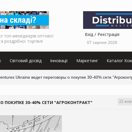
Вхід
Реєстрація
л топ-менеджерів оптової
та роздрібної торгівлі
07 серпня 2026
к
Світовий досвід
Інновації
Маркетинг
Каталог Ком
entures Ukraine ведет переговоры о покупке 30-40% сети "Агроконт
22 жов
 О ПОКУПКЕ 30-40% СЕТИ "АГРОКОНТРАКТ"