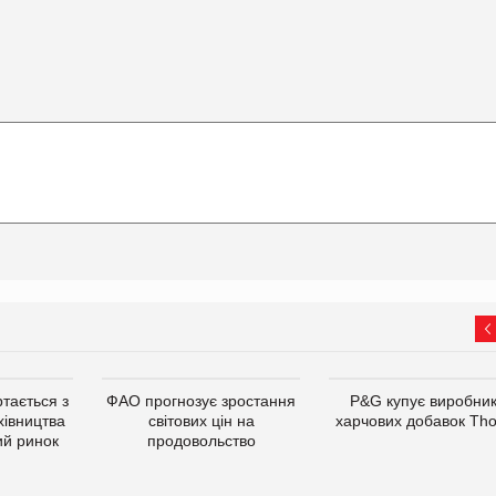
тається з
ФАО прогнозує зростання
P&G купує виробни
хівництва
світових цін на
харчових добавок Th
ий ринок
продовольство