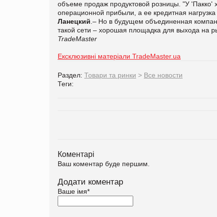
объеме продаж продуктовой розницы. "У 'Пакко' 
операционной прибыли, а ее кредитная нагрузка
Ланецкий
.– Но в будущем объединенная компан
такой сети – хорошая площадка для выхода на р
TradeMaster
Ексклюзивні матеріали TradeMaster.ua
Раздел:
Товари та ринки
>
Все новости
Теги:
Коментарі
Ваш коментар буде першим.
Додати коментар
Ваше імя
*