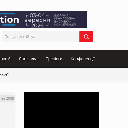
паній
Логістика
Тренінги
Конференції
ракт"
тня 2009