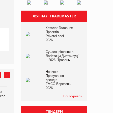
ЖУРНАЛ TRADEMASTER
Каталог Головних
Проєктів
PrivateLabel –
2026
Сучасні рішення в
Логістиці&Дистрибуції
– 2026. Травень
Новинки.
Просування
брендів
FMCG.Березень
2026
ка
Bosch заявила про повне
Смачна новинка для
orne
знищення своєї продукції
хвостатих: у VARUS
Всі журнали
на складі після російської
з’явилися паучі Varto Paw
атаки
expert від власної ТМ
Varto!
ТЕНДЕРИ