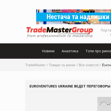
Порта
Новини
Аналітика
Топи про рино
TradeMaster
Товари та ринки
Все новости
Eurov
EUROVENTURES UKRAINE ВЕДЕТ ПЕРЕГОВОРЫ