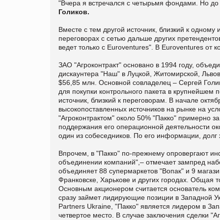
"Вчера я встречался с четырьмя фондами. Но до
Голиков.
Вместе с тем другой источник, близкий к одному 
переговорах с сетью дальше других претенденто
ведет только с Euroventures". В Euroventures от 
ЗАО "Агроконтракт" основано в 1994 году, объеди
дискаунтера "Наш" в Луцкой, Житомирской, Львов
$56,85 млн. Основной совладелец – Сергей Голик
для покупки контрольного пакета в крупнейшем 
источник, близкий к переговорам. В начале октяб
высокопоставленных источников на рынке на усло
"Агроконтрактом" около 50% "Пакко" примерно за $
поддержания его операционной деятельности окол
один из собеседников. По его информации, долг 
Впрочем, в "Пакко" по-прежнему опровергают и
объединении компаний",– отмечает зампред набсо
объединяет 88 супермаркетов "Вопак" и 9 магази
Франковске, Харькове и других городах. Общая то
Основным акционером считается основатель ком
сразу займет лидирующие позиции в Западной У
Partners Ukraine, "Пакко" является лидером в За
четвертое место. В случае заключения сделки "