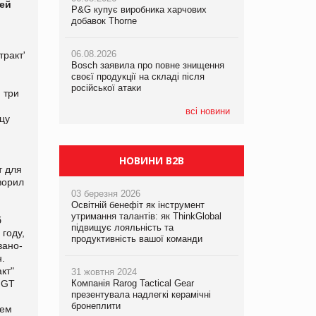
ей
P&G купує виробника харчових
P&G купує виробника харчових
P&G купує виробника харчових
добавок Thorne
добавок Thorne
добавок Thorne
06.08.2026
06.08.2026
06.08.2026
тракт'
Bosch заявила про повне знищення
Bosch заявила про повне знищення
Bosch заявила про повне знищення
своєї продукції на складі після
своєї продукції на складі після
своєї продукції на складі після
російської атаки
російської атаки
російської атаки
 три
всі новини
цу
НОВИНИ B2B
т для
ворил
03 березня 2026
Освітній бенефіт як інструмент
утримання талантів: як ThinkGlobal
б
підвищує лояльність та
году,
продуктивність вашої команди
вано-
н.
кт"
31 жовтня 2024
 GT
Компанія Rarog Tactical Gear
презентувала надлегкі керамічні
бронеплити
щем