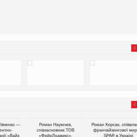
 Івченко —
Роман Наумчев,
Роман Корсак, співвла
ентно-
співзасновник ТОВ
франчайзингової мер
нії «Вайз
«ФейрЛоджикс»,
SPAR в Україні