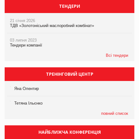
ТЕНДЕРИ
21 січня 2026
ТДВ «Золотоніський маслоробний комбінат»
03 липня 2023
Тендери компанії
Всі тендери
ТРЕНІНГОВИЙ ЦЕНТР
Яна Олентир
Тетяна Ільєнко
повний список
НАЙБЛИЖЧА КОНФЕРЕНЦІЯ