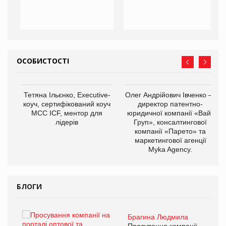
ОСОБИСТОСТІ
,
Тетяна Ільєнко, Executive-
Олег Андрійович Івченко —
ОВ
коуч, сертифікований коуч
директор патентно-
МСС ICF, ментор для
юридичної компанії «Вайз
лідерів
Груп», консалтингової
компанії «Парето» та
маркетингової агенції
Myka Agency.
БЛОГИ
Брагина Людмила