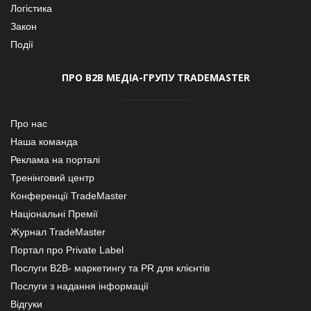
Логістика
Закон
Події
ПРО В2В МЕДІА-ГРУПУ TRADEMASTER
Про нас
Наша команда
Реклама на порталі
Тренінговий центр
Конференції TradeMaster
Національні Премії
Журнал TradeMaster
Портал про Private Label
Послуги В2В- маркетингу та PR для клієнтів
Послуги з надання інформації
Відгуки