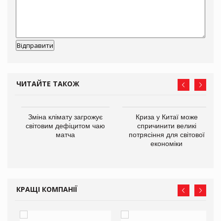
ЧИТАЙТЕ ТАКОЖ
Зміна клімату загрожує
Криза у Китаї може
ne
світовим дефіцитом чаю
спричинити великі
матча
потрясіння для світової
економіки
КРАЩІ КОМПАНІЇ