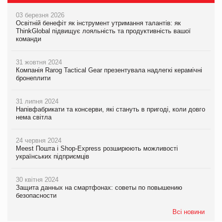
03 березня 2026
Освітній бенефіт як інструмент утримання талантів: як
ThinkGlobal підвищує лояльність та продуктивність вашої
команди
31 жовтня 2024
Компанія Rarog Tactical Gear презентувала надлегкі керамічні
бронеплити
31 липня 2024
Напівфабрикати та консерви, які стануть в пригоді, коли довго
нема світла
24 червня 2024
Meest Пошта і Shop-Express розширюють можливості
українських підприємців
30 квітня 2024
Защита данных на смартфонах: советы по повышению
безопасности
Всі новини