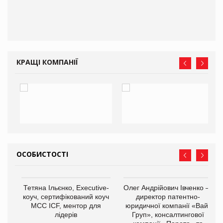
КРАЩІ КОМПАНІЇ
ОСОБИСТОСТІ
,
Тетяна Ільєнко, Executive-
Олег Андрійович Івченко —
ОВ
коуч, сертифікований коуч
директор патентно-
МСС ICF, ментор для
юридичної компанії «Вайз
лідерів
Груп», консалтингової