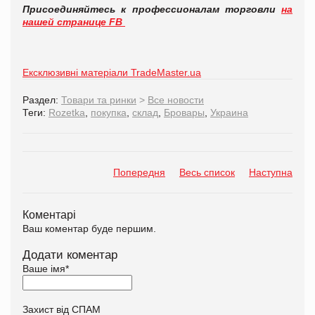
Присоединяйтесь к профессионалам торговли
на
нашей странице FB
Ексклюзивні матеріали TradeMaster.ua
Раздел:
Товари та ринки
>
Все новости
Теги:
Rozetka
,
покупка
,
склад
,
Бровары
,
Украина
Попередня
Весь список
Наступна
Коментарі
Ваш коментар буде першим.
Додати коментар
Ваше імя
*
Захист від СПАМ