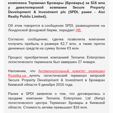
комплекса Терминал Бровары (Бровары) за $16 млн
у девелоперской компании Secure Property
Development & Investment plc (SPDI, ранее - Aisi
Realty Public Limited).
Об этом говорится в сообщении SPDI, размещенном на
Лондонской фондовой бирже, передает
НВ.
Согласно сообщению, сделка позволила компании
получить прибыль в размере €2,7 млн, а также приток
денежных средств на сумму более €3 млн.
Процесс приобретения компанией Temania Enterprises
логистического терминала был завершен 27 января.
Напомним, что
Антимонопольный комитет разрешил
Rozetka.ua
купить логистический терминал кипрской
Secure Property Development & Investment в Броварах
Киевской области 9 декабря 2016 года.
Ранее в SPDI заявляли о том, что договорилась о
продаже компании Temania Enterprises Ltd (Кипр)
логистического центра Терминал Бровары в Киевской
области. Стоимость актива превышает $16 млн.