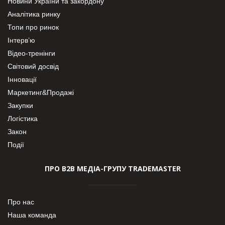
Новини України та закордону
Аналітика ринку
Топи про ринок
Інтерв’ю
Відео-тренінги
Світовий досвід
Інновації
Маркетинг&Продажі
Закупки
Логістика
Закон
Події
ПРО В2В МЕДІА-ГРУПУ TRADEMASTER
Про нас
Наша команда