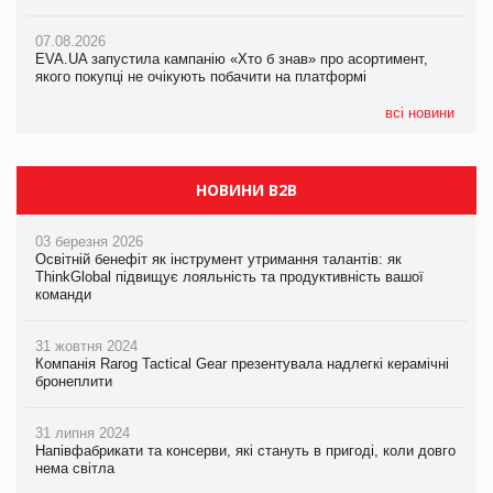
07.08.2026
Франція заборонила рекламні дзвінки без згоди клієнтів
07.08.2026
07.08.2026
EVA.UA запустила кампанію «Хто б знав» про асортимент,
EVA.UA запустила кампанію «Хто б знав» про асортимент,
якого покупці не очікують побачити на платформі
якого покупці не очікують побачити на платформі
всі новини
НОВИНИ B2B
03 березня 2026
Освітній бенефіт як інструмент утримання талантів: як
ThinkGlobal підвищує лояльність та продуктивність вашої
команди
31 жовтня 2024
Компанія Rarog Tactical Gear презентувала надлегкі керамічні
бронеплити
31 липня 2024
Напівфабрикати та консерви, які стануть в пригоді, коли довго
нема світла