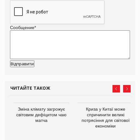
Сообщение
*
ЧИТАЙТЕ ТАКОЖ
Зміна клімату загрожує
Криза у Китаї може
ne
світовим дефіцитом чаю
спричинити великі
матча
потрясіння для світової
економіки