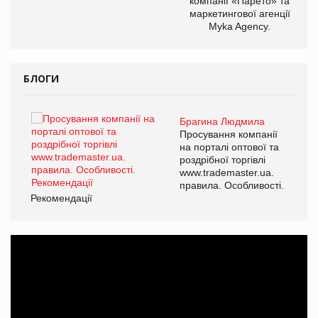
компанії «Парето» та
маркетингової агенції
Myka Agency.
БЛОГИ
Брагина Людмила
ї
Просування компанії
а
на порталі оптової та
роздрібної торгівлі
www.trademaster.ua.
і.
правила. Особливості.
Рекомендації
Ре