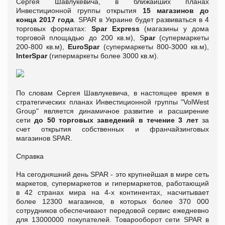
Сергея Шавлукевича, в ближайших планах
Инвестиционной группы открытия
15 магазинов до
конца 2017 года
. SPAR в Украине будет развиваться в 4
торговых форматах:
Spar Express
(магазины у дома
торговой площадью до 200 кв.м), S
par
(супермаркеты
200-800 кв.м),
EuroSpar
(супермаркеты 800-3000 кв.м),
InterSpar
(гипермаркеты более 3000 кв.м).
По словам Сергея Шавлукевича, в настоящее время в
стратегических планах Инвестиционной группы "VolWest
Group" является динамичное развитие и расширение
сети
до 50 торговых заведений в течение 3 лет
за
счет открытия собственных и франчайзинговых
магазинов SPAR.
Справка
На сегодняшний день SPAR - это крупнейшая в мире сеть
маркетов, супермаркетов и гипермаркетов, работающий
в 42 странах мира на 4-х континентах, насчитывает
более 12300 магазинов, в которых более 370 000
сотрудников обеспечивают передовой сервис ежедневно
для 13000000 покупателей. Товарооборот сети SPAR в