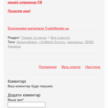
нашей странице FB
Пишите нам!
Ексклюзивні матеріали TradeMaster.ua
Раздел:
Товари та ринки
>
Все новости
Теги:
франчайзинг
,
«VolWest Group»
,
магазины
,
SPAR
,
Украина
Попередня
Весь список
Наступна
Коментарі
Ваш коментар буде першим.
Додати коментар
Ваше імя
*