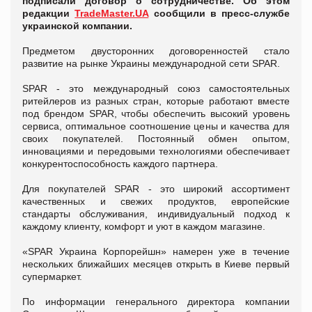
подписали договор о сотрудничестве. Об этом
редакции
TradeMaster.UA
сообщили в пресс-службе
украинской компании.
Предметом двусторонних договоренностей стало
развитие на рынке Украины международной сети SPAR.
SPAR - это международный союз самостоятельных
ритейлеров из разных стран, которые работают вместе
под брендом SPAR, чтобы обеспечить высокий уровень
сервиса, оптимальное соотношение цены и качества для
своих покупателей. Постоянный обмен опытом,
инновациями и передовыми технологиями обеспечивает
конкурентоспособность каждого партнера.
Для покупателей SPAR - это широкий ассортимент
качественных и свежих продуктов, европейские
стандарты обслуживания, индивидуальный подход к
каждому клиенту, комфорт и уют в каждом магазине.
«SPAR Украина Корпорейшн» намерен уже в течение
нескольких ближайших месяцев открыть в Киеве первый
супермаркет.
По информации генерального директора компании