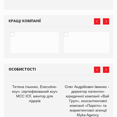
КРАЩІ КОМПАНІЇ
ОСОБИСТОСТІ
,
Тетяна Ільєнко, Executive-
Олег Андрійович Івченко —
ОВ
коуч, сертифікований коуч
директор патентно-
МСС ICF, ментор для
юридичної компанії «Вайз
лідерів
Груп», консалтингової
компанії «Парето» та
маркетингової агенції
Myka Agency.