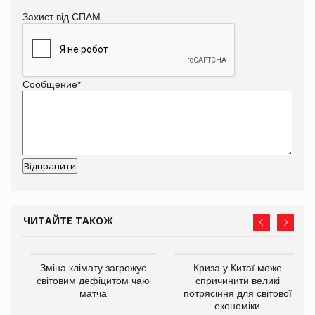
Захист від СПАМ
Сообщение
*
ЧИТАЙТЕ ТАКОЖ
Зміна клімату загрожує
Криза у Китаї може
ne
світовим дефіцитом чаю
спричинити великі
матча
потрясіння для світової
економіки