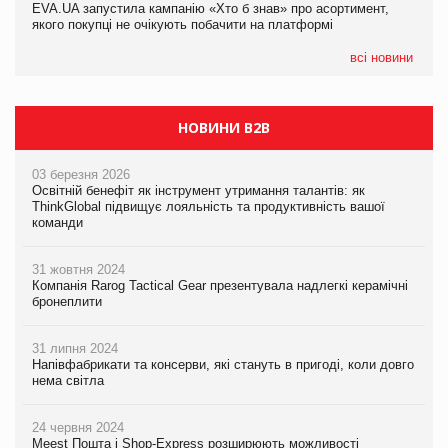
EVA.UA запустила кампанію «Хто б знав» про асортимент,
EVA.UA запустила кампанію «Хто б знав» про асортимент,
якого покупці не очікують побачити на платформі
якого покупці не очікують побачити на платформі
всі новини
НОВИНИ B2B
03 березня 2026
Освітній бенефіт як інструмент утримання талантів: як
ThinkGlobal підвищує лояльність та продуктивність вашої
команди
31 жовтня 2024
Компанія Rarog Tactical Gear презентувала надлегкі керамічні
бронеплити
31 липня 2024
Напівфабрикати та консерви, які стануть в пригоді, коли довго
нема світла
24 червня 2024
Meest Пошта і Shop-Express розширюють можливості