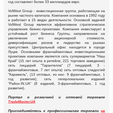
год составляет более 33 миллиардов евро.
VolWest Group - инвестиционная группа, работающая на
рынке частного капитала. Компания основана в 1992 году
и работает в 15 видах деятельности. Основной задачей
VolWest Group является эффективное стратегическое
управление бизнес-проектами. Компания инвестирует в
устойчивый рост бизнеса Группы, направленное на
увеличение его акционерной стоимости,
диверсификацию рисков и лидерство на рынках
присутствия. Центральный офис находится в городе
Луцке. Основными франчайзинговых инвестиционными
проектами компании является сеть супермаркетов "Наш
Край" (15 лет опыта в ритейле, 221 торговое заведение)
сеть пиццерий "Тарантелла" (7 пиццерий, 3 -
франчайзинговые, 7 лет опыта) сеть оптовых сладостей
"Карамель", (13 оптовых, из них- 9 франчайзинговых, 1
год развития); сеть гиперлокальних изданий
"Район.IN.UA" (8 изданий, 3-франчайзинговых, 1 год
развития).
Портал о розничной и оптовой торговле
TradeMaster.UA
Присоединяйтесь к профессионалам торговли
на