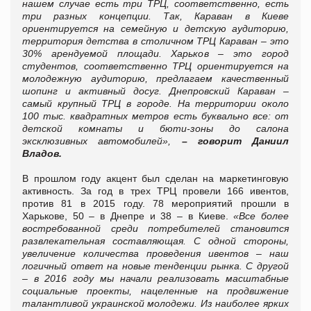
нашем случае есть три ТРЦ, соответственно, есть
три разных концепции. Так, Караван в Киеве
ориентируется на семейную и детскую аудиторию,
территория детства в столичном ТРЦ Караван – это
30% арендуемой площади. Харьков – это город
студентов, соответственно ТРЦ ориентируется на
молодежную аудиторию, предлагаем качественный
шопинг и активный досуг. Днепровский Караван –
самый крупный ТРЦ в городе. На территории около
100 тыс. квадратных метров есть буквально все: от
детской комнаты и бюти-зоны до салона
эксклюзивных автомобилей»,
– говорит Даниил
Владов.
В прошлом году акцент был сделан на маркетинговую
активность. За год в трех ТРЦ провели 166 ивентов,
против 81 в 2015 году. 78 мероприятий прошли в
Харькове, 50 – в Днепре и 38 – в Киеве.
«Все более
востребованной среди потребителей становится
развлекательная составляющая. С одной стороны,
увеличение количества проведения ивентов – наш
логичный ответ на новые тенденции рынка. С другой
– в 2016 году мы начали реализовать масштабные
социальные проекты, нацеленные на продвижение
талантливой украинской молодежи. Из наиболее ярких