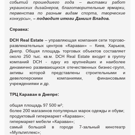
событий прошедшего года – выставки работ
украинских дизайнеров, благотворительные ярмарки,
первенства по разным видам спорта, творческие
конкурсы»,
–
подводит итоги Даниил Владов.
Справка:
DCH Real Estate
– управляющая компания сети торгово-
развлекательных центров «Караван» – Киев, Харьков,
Днепр. Общая площадь торговых объектов составляет
около 250 тыс. кв.м. DCH Real Estate входит в группу
компаний DCH - одну из крупнейших и наиболее
динамично развивающихся отечественных бизнес-групп,
активы которой представлены строительными и
девелоперскими компаниями, финансовыми
учреждениями и др.
ТРЦ Караван в Днепре:
общая площадь 97 500 м²;
более 200 магазинов популярных марок одежды и обуви;
продуктовый гипермаркет «Караван»;
гипермаркет мебели «Караван»;
самый большой в городе 7-зальный кинотеатр
«Мультиплекс»;