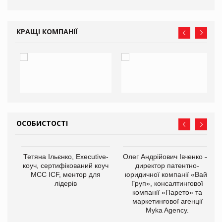
КРАЩІ КОМПАНІЇ
ОСОБИСТОСТІ
,
Тетяна Ільєнко, Executive-
Олег Андрійович Івченко —
ОВ
коуч, сертифікований коуч
директор патентно-
МСС ICF, ментор для
юридичної компанії «Вайз
лідерів
Груп», консалтингової
компанії «Парето» та
маркетингової агенції
Myka Agency.