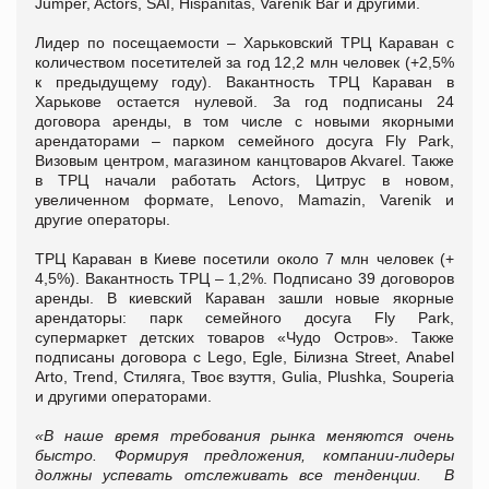
Jumper, Actors, SAI, Hispanitаs, Varenik Bar и другими.
Лидер по посещаемости – Харьковский ТРЦ Караван с
количеством посетителей за год 12,2 млн человек (+2,5%
к предыдущему году). Вакантность ТРЦ Караван в
Харькове остается нулевой. За год подписаны 24
договора аренды, в том числе с новыми якорными
арендаторами – парком семейного досуга Fly Park,
Визовым центром, магазином канцтоваров Akvarel. Также
в ТРЦ начали работать Actors, Цитрус в новом,
увеличенном формате, Lenovo, Mamazin, Varenik и
другие операторы.
ТРЦ Караван в Киеве посетили около 7 млн человек (+
4,5%). Вакантность ТРЦ – 1,2%. Подписано 39 договоров
аренды. В киевский Караван зашли новые якорные
арендаторы: парк семейного досуга Fly Park,
супермаркет детских товаров «Чудо Остров». Также
подписаны договора с Lego, Egle, Білизна Street, Anabel
Arto, Trend, Стиляга, Твоє взуття, Gulia, Plushka, Souperia
и другими операторами.
«В наше время требования рынка меняются очень
быстро. Формируя предложения, компании-лидеры
должны успевать отслеживать все тенденции. В