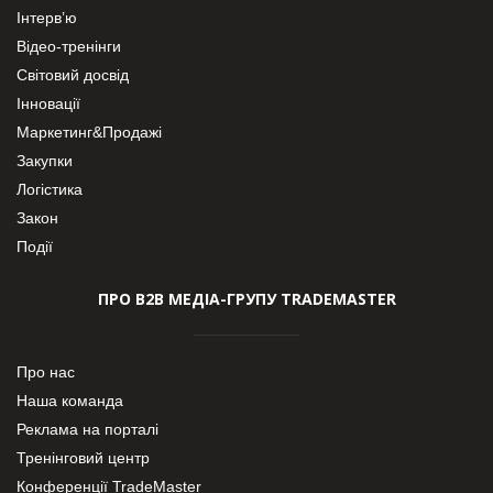
Інтерв’ю
Відео-тренінги
Світовий досвід
Інновації
Маркетинг&Продажі
Закупки
Логістика
Закон
Події
ПРО В2В МЕДІА-ГРУПУ TRADEMASTER
Про нас
Наша команда
Реклама на порталі
Тренінговий центр
Конференції TradeMaster