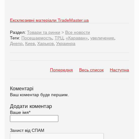
Ексклюзивні матеріали TradeMaster.ua
Раздел:
Товари та ринки
>
Все новости
Теги:
Посещаемость
,
ТРЦ
,
«Караван»
,
увеличение
,
Днепр
,
Киев
,
Харьков
,
Украинра
Попередня
Весь список
Наступна
Коментарі
Ваш коментар буде першим.
Додати коментар
Ваше імя
*
Захист від СПАМ