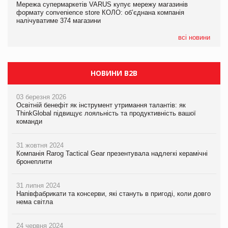
Мережа супермаркетів VARUS купує мережу магазинів
Мережа супермаркетів VARUS купує мережу магазинів
Adidas витратила понад $1 млрд на маркетинг за квартал
формату convenience store КОЛО: об’єднана компанія
формату convenience store КОЛО: об’єднана компанія
налічуватиме 374 магазини
налічуватиме 374 магазини
всі новини
НОВИНИ B2B
03 березня 2026
Освітній бенефіт як інструмент утримання талантів: як
ThinkGlobal підвищує лояльність та продуктивність вашої
команди
31 жовтня 2024
Компанія Rarog Tactical Gear презентувала надлегкі керамічні
бронеплити
31 липня 2024
Напівфабрикати та консерви, які стануть в пригоді, коли довго
нема світла
24 червня 2024