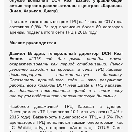
службе компании DCH Real Estate, управляющей
сетью торгово-развлекательных центров «Караван»
(Киев, Харьков, Днепр).
При этом вакантность по трем ТРЦ на 1 января 2017 года
составила 0,9%. За год подписано более 80 договоров
аренды. подвела итоги сети ТРЦ в 2016 году.
Мнение руководителя
Даниил Владов, генеральный директор DCH Real
Estate:
«2016 год для рынка ритейла можно
охарактеризовать как период стабилизации. Рынок
уверенно выходит из кризиса, а сеть ТРЦ Караван
демонстрирует положительную динамику.
Показатель прошедшего года – это результат
работы всей команды DCH Real Estate и ТРЦ Караван,
мы достигли поставленных целей и в этом году
планируем поддерживать положительную динамику
.
Наиболее динамичный ТРЦ Караван в Днепре.
Посещаемость ТРЦ составила 10,1 млн человек (+7,4% к
2015 году). Вакантность в днепровском ТРЦ – 1,5%. Пул
арендаторов ТРЦ пополнился такими операторами, как
LC Waikiki, «Чудо остров», «Антошка», LOTUS Cars,