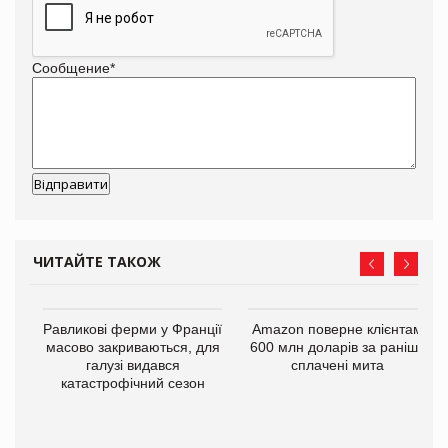
Сообщение
*
ЧИТАЙТЕ ТАКОЖ
і
Равликові ферми у Франції
Amazon поверне клієнтам
масово закриваються, для
600 млн доларів за раніше
галузі видався
сплачені мита
катастрофічний сезон