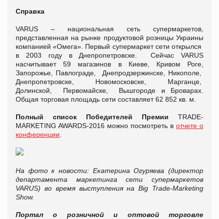
Справка
VARUS – национальная сеть супермаркетов,
представленная на рынке продуктовой розницы Украины
компанией «Омега». Первый супермаркет сети открылся
в 2003 году в Днепропетровске. Сейчас VARUS
насчитывает 59 магазинов в Киеве, Кривом Роге,
Запорожье, Павлограде, Днепродзержинске, Никополе,
Днепропетровске, Новомосковске, Марганце,
Долинской, Первомайске, Вышгороде и Броварах.
Общая торговая площадь сети составляет 62 852 кв. м.
Полный список Победителей Премии
TRADE-
MARKETING AWARDS-2016 можно посмотреть в
отчете о
конференции
.
На фото к новости:
Екатерина Огуряева (директор
департамента маркетинга сети супермаркетов
VARUS) во время выступления на
Big Trade-Marketing
Show.
Портал о розничной и оптовой торговле