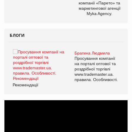
компанії «Парето» та
маркетингової агенції
Myka Agency.
БЛОГИ
Брагина Людмила
ї
Просування компанії
а
на порталі оптової та
роздрібної торгівлі
www.trademaster.ua.
і.
правила. Особливості.
Рекомендації
Ре