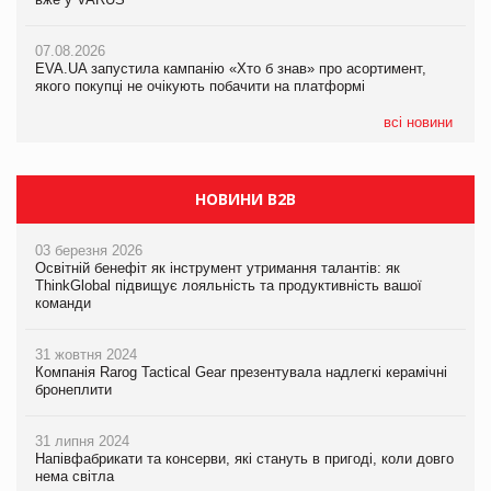
07.08.2026
Франція заборонила рекламні дзвінки без згоди клієнтів
07.08.2026
07.08.2026
EVA.UA запустила кампанію «Хто б знав» про асортимент,
EVA.UA запустила кампанію «Хто б знав» про асортимент,
якого покупці не очікують побачити на платформі
якого покупці не очікують побачити на платформі
всі новини
НОВИНИ B2B
03 березня 2026
Освітній бенефіт як інструмент утримання талантів: як
ThinkGlobal підвищує лояльність та продуктивність вашої
команди
31 жовтня 2024
Компанія Rarog Tactical Gear презентувала надлегкі керамічні
бронеплити
31 липня 2024
Напівфабрикати та консерви, які стануть в пригоді, коли довго
нема світла