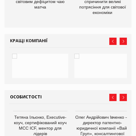
ne
світовим дефіцитом чаю
спричинити великі
матча
потрясіння для світової
економіки
КРАЩІ КОМПАНІЇ
ОСОБИСТОСТІ
,
Тетяна Ільєнко, Executive-
Олег Андрійович Івченко —
ОВ
коуч, сертифікований коуч
директор патентно-
МСС ICF, ментор для
юридичної компанії «Вайз
лідерів
Груп», консалтингової