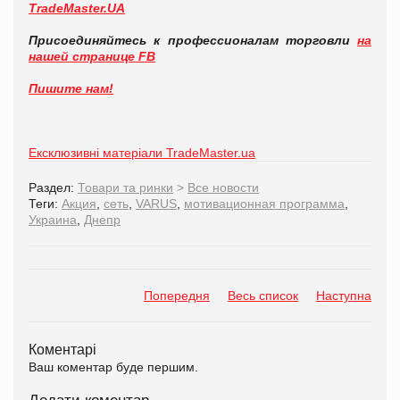
TradeMaster.UA
Присоединяйтесь к профессионалам торговли
на
нашей странице FB
Пишите нам!
Ексклюзивні матеріали TradeMaster.ua
Раздел:
Товари та ринки
>
Все новости
Теги:
Акция
,
сеть
,
VARUS
,
мотивационная программа
,
Украина
,
Днепр
Попередня
Весь список
Наступна
Коментарі
Ваш коментар буде першим.