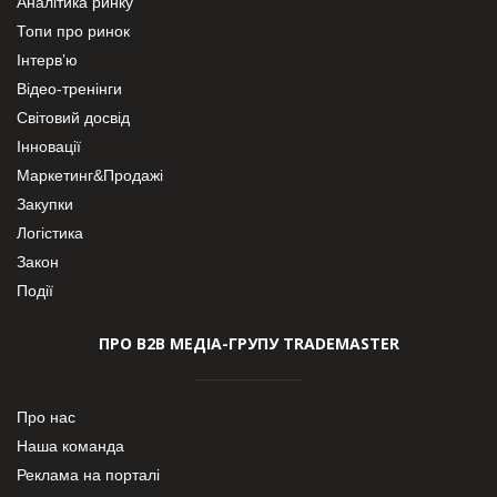
Аналітика ринку
Топи про ринок
Інтерв’ю
Відео-тренінги
Світовий досвід
Інновації
Маркетинг&Продажі
Закупки
Логістика
Закон
Події
ПРО В2В МЕДІА-ГРУПУ TRADEMASTER
Про нас
Наша команда
Реклама на порталі