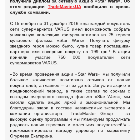
получила диплом за сетевую акцию «Star Wars». Об
этом редакции
TradeMaster.UA
сообщили в пресс-
службе компании.
С 15 ноября по 31 декабря 2016 года каждый покупатель
сети супермаркетов VARUS имел возможность собрать
уникальную коллекцию фигурок-штампов из 25 героев
культового фильма «Star Wars». Получить фигурку
звездного героя можно было, купив товар поставщика-
партнера или совершив покупку на 199 грн.! В акции
приняли участие 750 000 покупателей сети
супермаркетов VARUS.
«Во время проведения акции «Star Wars» мы получили
большое количество позитивных отзывов от наших
покупателей, а главное – от их детей. Запустив акцию в
предновогодний период, а также совпав по срокам с
выходом очередного эпизода фильма «Star Wars», мы
смогли сделать акцию яркой и эмоциональной. Мы
благодарны жюри в составе независимых экспертов и
компании организатора —TradeMaster Group — за
высокую оценку программы и мы планируем продолжать
радовать наших взрослых и маленьких покупателей!» -
прокомментировала награду директор по маркетингу
Огуряева Екатерина.