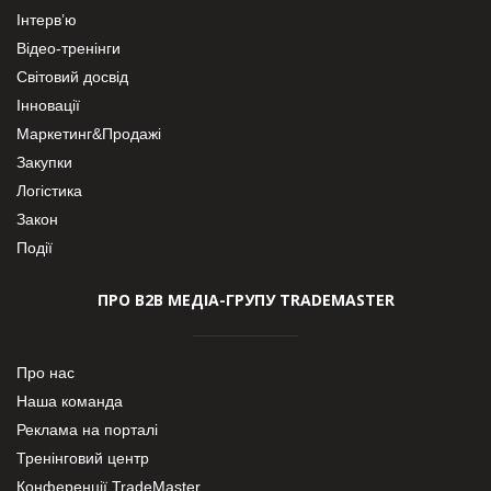
Інтерв’ю
Відео-тренінги
Світовий досвід
Інновації
Маркетинг&Продажі
Закупки
Логістика
Закон
Події
ПРО В2В МЕДІА-ГРУПУ TRADEMASTER
Про нас
Наша команда
Реклама на порталі
Тренінговий центр
Конференції TradeMaster