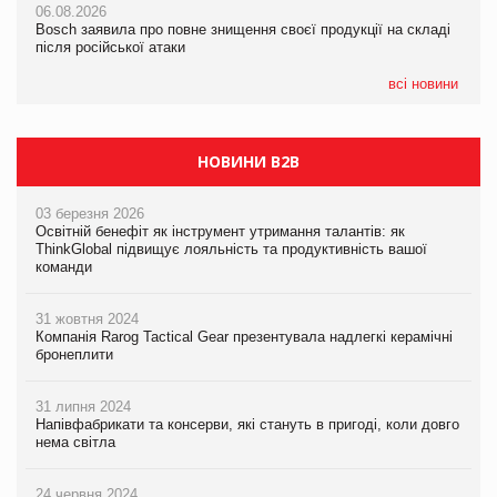
06.08.2026
06.08.2026
06.08.2026
Bosch заявила про повне знищення своєї продукції на складі
Bosch заявила про повне знищення своєї продукції на складі
Bosch заявила про повне знищення своєї продукції на складі
після російської атаки
після російської атаки
після російської атаки
всі новини
НОВИНИ B2B
03 березня 2026
Освітній бенефіт як інструмент утримання талантів: як
ThinkGlobal підвищує лояльність та продуктивність вашої
команди
31 жовтня 2024
Компанія Rarog Tactical Gear презентувала надлегкі керамічні
бронеплити
31 липня 2024
Напівфабрикати та консерви, які стануть в пригоді, коли довго
нема світла
24 червня 2024