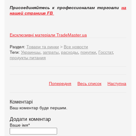
Присоединяйтесь к профессионалам торговли
на
нашей странице FB
Ексклюзивні матеріали TradeMaster.ua
Раздел:
Товари та ринки
>
Все новости
Теги:
Украинцы
,
затраты
,
расходы
,
покупки
,
Госстат
,
продукты питания
Попередня
Весь список
Наступна
Коментарі
Ваш коментар буде першим.
Додати коментар
Ваше імя
*