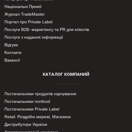
Національні Премії
Журнал TradeMaster
Портал про Private Label
Послуги В2В- маркетингу та PR для клієнтів
Послуги з надання інформації
Відгуки
Контакти
Вакансії
КАТАЛОГ КОМПАНИЙ
Постачальники продуктів харчування
Постачальники nonfood
Постачальники Private Label
Retail. Роздрібні мережі, Магазини
Дистрибутори України
Агропромисловий комплекс