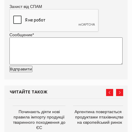
Захист від СПАМ
Сообщение
*
ЧИТАЙТЕ ТАКОЖ
в
Починають діяти нові
Аргентина повертається з
правила імпорту продукції
продуктами птахівництва
тваринного походження до
на європейський ринок
О:
ЄС