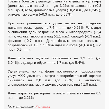
Тратить больше украинцы стали на
отдых и культуру
(доля выросла на 1,2 п.п., до 3,2%), страхование (+0,3
п.п., до 0,32%), финансовые услуги (+0,2 п.п., до 0,24%),
ритуальные услуги (+0,3 п.п., до 0,53%).
При этом
уменьшилась доля затрат на продукты
питания
, резко, сразу на 7,4 п.п. — до 40,25%. Речь идет
о снижении доли затрат на мясо и мясопродукты (-2,4
п.п.), молока, творога и яиц (-1,1 п.п.), овощей (-0,9 п.п.),
фруктов (-0,7 п.п.). Доля безалкогольных напитков
сократилась на 1,5 п.п. Речь идет и о кофе (-0,6 п.п.), и о
чае (-0,5 п.п.).
Доля табачных изделий сократилась на 1,3 п.п. (до
3,04%), одежды и обуви — на 1,7 п.п. (до 5,4%).
Удивительно, но на фоне постоянного подорожания
услуг ЖКХ, доля этих затрат в потребительской корзине
снизилась на 3,8 п.п. (до 7,5%), в частности,
электроэнергии, газа и других видов топлива (-1,9 п.п.).
Доля затрат на рестораны и отели стала меньше на 0,5
п.п. — до 2,21%.
По материалам
Капитал