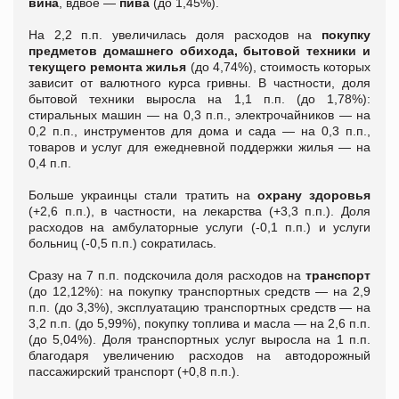
вина
, вдвое —
пива
(до 1,45%).
На 2,2 п.п. увеличилась доля расходов на
покупку
предметов домашнего обихода, бытовой техники и
текущего ремонта жилья
(до 4,74%), стоимость которых
зависит от валютного курса гривны. В частности, доля
бытовой техники выросла на 1,1 п.п. (до 1,78%):
стиральных машин — на 0,3 п.п., электрочайников — на
0,2 п.п., инструментов для дома и сада — на 0,3 п.п.,
товаров и услуг для ежедневной поддержки жилья — на
0,4 п.п.
Больше украинцы стали тратить на
охрану здоровья
(+2,6 п.п.), в частности, на лекарства (+3,3 п.п.). Доля
расходов на амбулаторные услуги (-0,1 п.п.) и услуги
больниц (-0,5 п.п.) сократилась.
Сразу на 7 п.п. подскочила доля расходов на
транспорт
(до 12,12%): на покупку транспортных средств — на 2,9
п.п. (до 3,3%), эксплуатацию транспортных средств — на
3,2 п.п. (до 5,99%), покупку топлива и масла — на 2,6 п.п.
(до 5,04%). Доля транспортных услуг выросла на 1 п.п.
благодаря увеличению расходов на автодорожный
пассажирский транспорт (+0,8 п.п.).