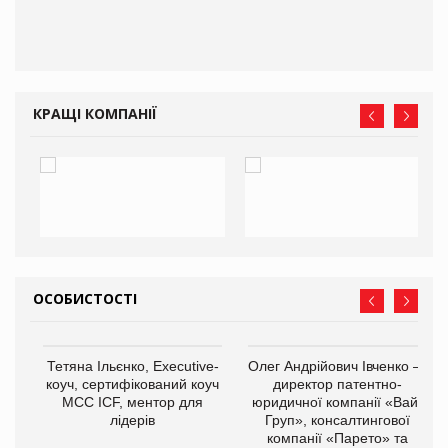
КРАЩІ КОМПАНІЇ
ОСОБИСТОСТІ
,
Тетяна Ільєнко, Executive-
Олег Андрійович Івченко —
ОВ
коуч, сертифікований коуч
директор патентно-
МСС ICF, ментор для
юридичної компанії «Вайз
лідерів
Груп», консалтингової
компанії «Парето» та