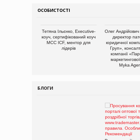
ОСОБИСТОСТІ
арас Ігорович,
Тетяна Ільєнко, Executive-
Олег Андрійович
иробництва ТОВ
коуч, сертифікований коуч
директор пат
Герчак"
МСС ICF, ментор для
юридичної компа
лідерів
Груп», консал
компанії «Пар
маркетингової
Myka Agen
БЛОГИ
Брагина Людмила
Просування компанії на
порталі оптової та
роздрібної торгівлі
www.trademaster.ua.
правила. Особливості.