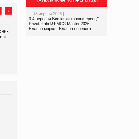
18 червня 2026 |
3-4 вересня Виставки та конференції
PrivateLabel&FMCG Master-2026:
Власна марка - Власна перевага
сник
Олексій Логачов-Михайлов
Яна Сараніна, директор
ежі
Файно маркет Директор
компанії «УкраМарин»
департаменту з
виробництва
Брагина Людмила
Просування компанії на
порталі оптової та
роздрібної торгівлі
www.trademaster.ua.
правила. Особливості.