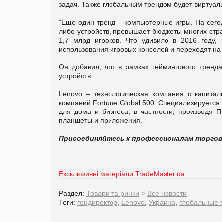
задач. Также глобальным трендом будет виртуаль
"Еще один тренд – компьютерные игры. На сегод
либо устройств, превышает бюджеты многих стр
1,7 млрд игроков. Что удивило в 2016 году,
использования игровых консолей и переходят на
Он добавил, что в рамках геймингового тренд
устройств.
Lenovo – технологическая компания с капита
компаний Fortune Global 500. Специализируется
для дома и бизнеса, в частности, производя 
планшеты и приложения.
Присоединяйтесь к профессионалам торго
Ексклюзивні матеріали TradeMaster.ua
Раздел:
Товари та ринки
>
Все новости
Теги:
гендиректор
,
Lenovo
,
Украина
,
глобальные 