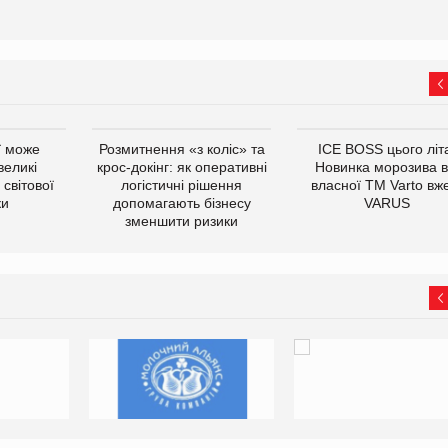
ї може
Розмитнення «з коліс» та
ICE BOSS цього літ
великі
крос-докінг: як оперативні
Новинка морозива в
світової
логістичні рішення
власної ТМ Varto вж
ки
допомагають бізнесу
VARUS
зменшити ризики