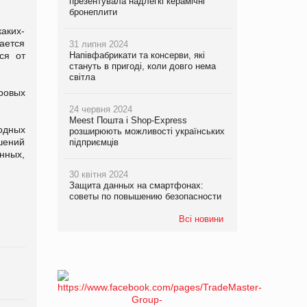
презентувала надлегкі керамічні
бронеплити
каких-
ается
31 липня 2024
ся от
Напівфабрикати та консерви, які
стануть в пригоді, коли довго нема
світла
ровых
24 червня 2024
Meest Пошта і Shop-Express
одных
розширюють можливості українських
ешений
підприємців
нных,
30 квітня 2024
Защита данных на смартфонах:
советы по повышению безопасности
Всі новини