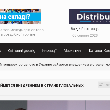
Вхід
Реєстрація
л топ-менеджерів оптової
та роздрібної торгівлі
08 серпня 2026
к
Світовий досвід
Інновації
Маркетинг
Каталог Ком
й гендиректор Lenovo в Украине займется внедрением в стране гл
17 лют
АЙМЕТСЯ ВНЕДРЕНИЕМ В СТРАНЕ ГЛОБАЛЬНЫХ