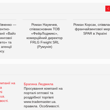
 Івченко —
Роман Наумчев,
Роман Корсак, співвла
ентно-
співзасновник ТОВ
франчайзингової мер
нії «Вайз
«ФейрЛоджикс»,
SPAR в Україні
тингової
комерційний директор
ето» та
FRLG Freight SRL
 агенції
(Румунія)
cy.
Брагина Людмила
Просування компанії на
порталі оптової та
роздрібної торгівлі
www.trademaster.ua.
правила. Особливості.