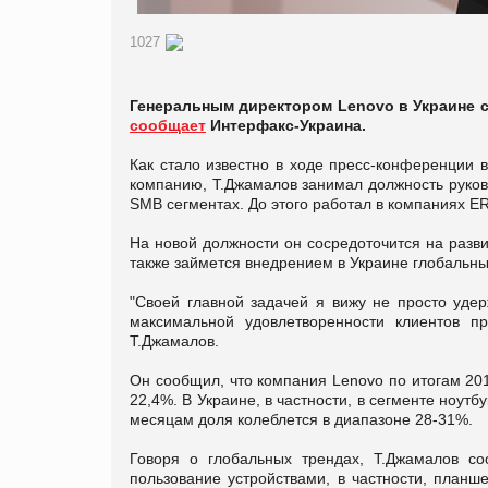
1027
Генеральным директором Lenovo в Украине с
сообщает
Интерфакс-Украина.
Как стало известно в ходе пресс-конференции 
компанию, Т.Джамалов занимал должность руков
SMB сегментах. До этого работал в компаниях ER
На новой должности он сосредоточится на разв
также займется внедрением в Украине глобальны
"Своей главной задачей я вижу не просто уде
максимальной удовлетворенности клиентов п
Т.Джамалов.
Он сообщил, что компания Lenovo по итогам 20
22,4%. В Украине, в частности, в сегменте ноут
месяцам доля колеблется в диапазоне 28-31%.
Говоря о глобальных трендах, Т.Джамалов со
пользование устройствами, в частности, план