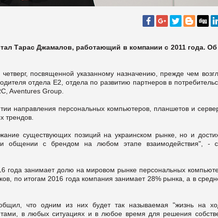
тал Тарас Джамалов, работающий в компании с 2011 года. Об
в четверг, посвященной указанному назначению, прежде чем возгл
одителя отдела Е2, отдела по развитию партнеров в потребительс
C, Aventures Group.
итии направления персональных компьютеров, планшетов и сервер
х трендов.
ржание существующих позиций на украинском рынке, но и дости
ри общении с брендом на любом этапе взаимодействия", - с
16 года занимает долю на мировом рынке персональных компьюте
буков, по итогам 2016 года компания занимает 28% рынка, а в сред
общил, что одним из них будет так называемая "жизнь на хо
шетами, в любых ситуациях и в любое время для решения собств