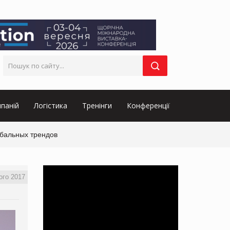
паній
Логістика
Тренінги
Конференції
обальных трендов
ого 2017