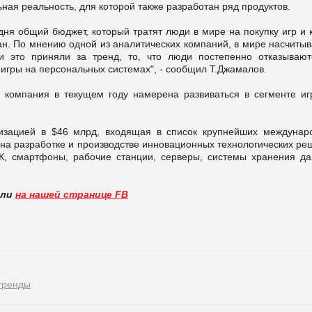
ная реальность, для которой также разработан ряд продуктов.
ня общий бюджет, который тратят люди в мире на покупку игр и 
ан. По мнению одной из аналитических компаний, в мире насчитыв
 и это приняли за тренд, то, что люди постепенно отказывают
 игры на персональных системах", - сообщил Т.Джамалов.
а компания в текущем году намерена развиваться в сегменте иг
лизацией в $46 млрд, входящая в список крупнейших междунар
 на разработке и производстве инновационных технологических р
ПК, смартфоны, рабочие станции, серверы, системы хранения да
вли
на нашей странице FB
тренды