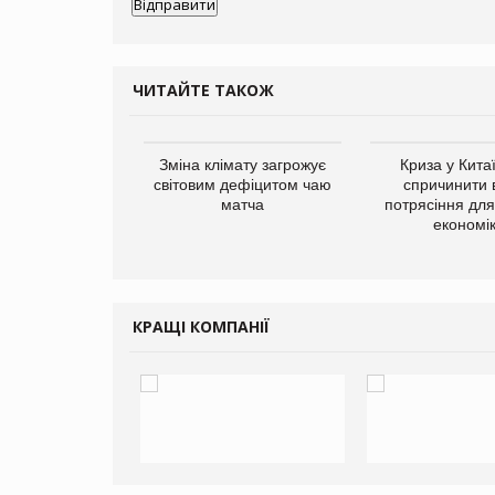
ЧИТАЙТЕ ТАКОЖ
ує виробника
Зміна клімату загрожує
Криза у Кита
добавок Thorne
світовим дефіцитом чаю
спричинити 
матча
потрясіння для 
економі
КРАЩІ КОМПАНІЇ