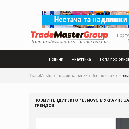
Порта
Новини
Аналітика
Топи про рино
TradeMaster
Товари та ринки
Все новости
Новы
НОВЫЙ ГЕНДИРЕКТОР LENOVO В УКРАИНЕ З
ТРЕНДОВ