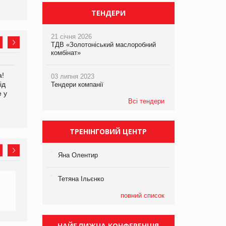
ТЕНДЕРИ
21 січня 2026
ТДВ «Золотоніський маслоробний
комбінат»
а!
EVA.UA запустила
Kraft Heinz скоротила
03 липня 2023
ід
кампанію «Хто б знав» про
збиток у першому півріччі
Тендери компанії
е у
асортимент, якого покупці
Всі тендери
не очікують побачити на
платформі
ТРЕНІНГОВИЙ ЦЕНТР
Яна Олентир
Тетяна Ільєнко
повний список
НАЙБЛИЖЧА КОНФЕРЕНЦІЯ