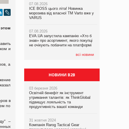
07.08.2026
07.08.2026
ICE BOSS цього літа! Новинка
ICE BOSS цього літа! Новинка
07.08.2026
морозива від власної ТМ Varto вже у
морозива від власної ТМ Varto вже у
Франція заборонила рекламні дзвінки
VARUS
VARUS
без згоди клієнтів
 этом
07.08.2026
07.08.2026
EVA.UA запустила кампанію «Хто б
EVA.UA запустила кампанію «Хто б
знав» про асортимент, якого покупці
знав» про асортимент, якого покупці
авить
не очікують побачити на платформі
не очікують побачити на платформі
ком и
всі новини
ов, а
НОВИНИ B2B
жение
казал
03 березня 2026
Освітній бенефіт як інструмент
утримання талантів: як ThinkGlobal
ров в
підвищує лояльність та
нем по
продуктивність вашої команди
31 жовтня 2024
ду" –
Компанія Rarog Tactical Gear
енных