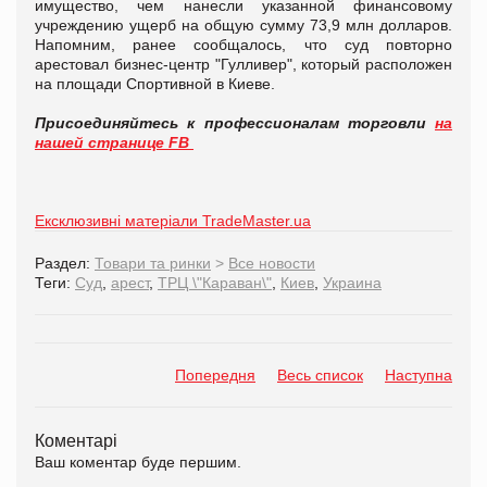
имущество, чем нанесли указанной финансовому
учреждению ущерб на общую сумму 73,9 млн долларов.
Напомним, ранее сообщалось, что суд повторно
арестовал бизнес-центр "Гулливер", который расположен
на площади Спортивной в Киеве.
Присоединяйтесь к профессионалам торговли
на
нашей странице FB
Ексклюзивні матеріали TradeMaster.ua
Раздел:
Товари та ринки
>
Все новости
Теги:
Суд
,
арест
,
ТРЦ \"Караван\"
,
Киев
,
Украина
Попередня
Весь список
Наступна
Коментарі
Ваш коментар буде першим.