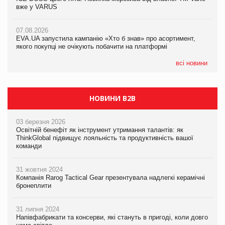
вже у VARUS
вже у VARUS
07.08.2026
Франція заборонила рекламні дзвінки без згоди клієнтів
07.08.2026
07.08.2026
EVA.UA запустила кампанію «Хто б знав» про асортимент,
EVA.UA запустила кампанію «Хто б знав» про асортимент,
якого покупці не очікують побачити на платформі
якого покупці не очікують побачити на платформі
всі новини
НОВИНИ B2B
03 березня 2026
Освітній бенефіт як інструмент утримання талантів: як
ThinkGlobal підвищує лояльність та продуктивність вашої
команди
31 жовтня 2024
Компанія Rarog Tactical Gear презентувала надлегкі керамічні
бронеплити
31 липня 2024
Напівфабрикати та консерви, які стануть в пригоді, коли довго