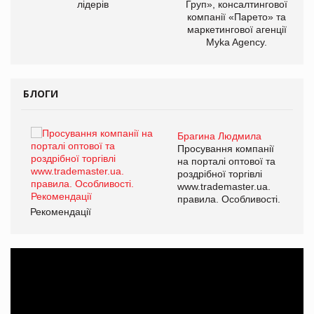
лідерів
Груп», консалтингової
компанії «Парето» та
маркетингової агенції
Myka Agency.
БЛОГИ
Брагина Людмила
ї
Просування компанії
а
на порталі оптової та
роздрібної торгівлі
www.trademaster.ua.
і.
правила. Особливості.
Рекомендації
Ре