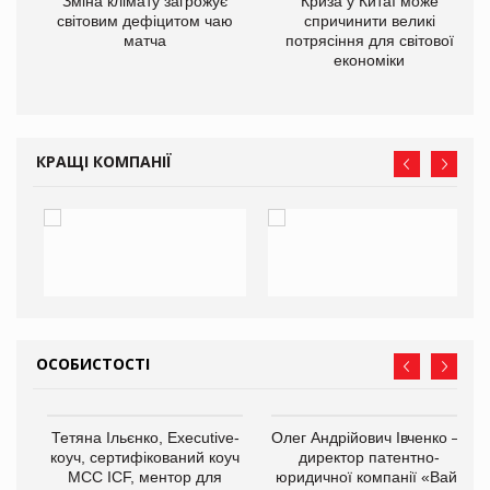
Зміна клімату загрожує
Криза у Китаї може
ne
світовим дефіцитом чаю
спричинити великі
матча
потрясіння для світової
економіки
КРАЩІ КОМПАНІЇ
ОСОБИСТОСТІ
,
Тетяна Ільєнко, Executive-
Олег Андрійович Івченко —
ОВ
коуч, сертифікований коуч
директор патентно-
МСС ICF, ментор для
юридичної компанії «Вайз