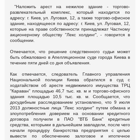
"Наложить арест на нежилое здание - торгово-
развлекательный комплекс, который находится по
адресу: г. Киев, ул. Луговая, 12, а также торгово-офисное
здание, находящееся по адресу: г. Киев, ул. Луговая, 12,
которые на праве собственности принадлежат Частному
акционерному обществу "Лекс холдинг", - говорится в
сообщении.
Отмечается, что решение следственного судьи может
быть обжаловано в Апелляционном суде города Киева в
течение пяти дней со дня объявления.
Как отмечается, следователь Главного управления
Национальной полиции Киева обратился в суд с
ходатайством об аресте недвижимого имущества ТРЦ
"Караван" площадью 46,7 тыс. кв. м и торгово-офисного
здания площадью 10,5 тыс. кв. м. Сообщается, что
досудебным расследованием установлено, что 9 июля
2013 должностные лица "Лекс холдинг" путем обмана и
злоупотребления доверием на основании кредитного
договора получили в ПАО "ВТБ Банк" кредитные
средства, которыми в дальнейшем завладели, после чего
начали процедуру банкротства предприятия с целью
вывести по обеспечению залоговое и ипотечное