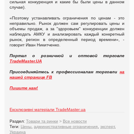
сильная конкуренция и какие бы были цены в данном
случае).
«Поэтому устанавливать ограничения по ценам - это
неправильно. Рынок должен сам регулировать цены и
объемы продаж, а за "здоровьем" конкуренции должен
наблюдать АМКУ и анализировать каждый конкретный
рынок, регион в определенный период времени», -
говорит Иван Никитченко.
Портал о розничной и оптовой торговле
TradeMaster.UA
Присоединяйтесь к профессионалам торговли
на
нашей странице FB
Пишите нам!
Ексклюзивні матеріали TradeMaster.ua
Раздел:
Товари та ринки
>
Все новости
Теги:
Цены
,
административные ограничения
,
эксперт
,
Украина