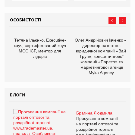
ОСОБИСТОСТІ
,
Тетяна Ільєнко, Executive-
Олег Андрійович Івченко —
ОВ
коуч, сертифікований коуч
директор патентно-
МСС ICF, ментор для
юридичної компанії «Вайз
лідерів
Груп», консалтингової
компанії «Парето» та
маркетингової агенції
Myka Agency.
БЛОГИ
Брагина Людмила
ї
Просування компанії
а
на порталі оптової та
роздрібної торгівлі
www.trademaster.ua.