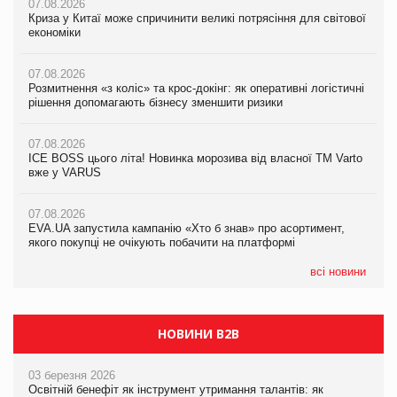
07.08.2026
07.08.2026
07.08.2026
Криза у Китаї може спричинити великі потрясіння для світової
Криза у Китаї може спричинити великі потрясіння для світової
Криза у Китаї може спричинити великі потрясіння для світової
економіки
економіки
економіки
07.08.2026
07.08.2026
07.08.2026
Розмитнення «з коліс» та крос-докінг: як оперативні логістичні
Розмитнення «з коліс» та крос-докінг: як оперативні логістичні
Kraft Heinz скоротила збиток у першому півріччі
рішення допомагають бізнесу зменшити ризики
рішення допомагають бізнесу зменшити ризики
07.08.2026
07.08.2026
07.08.2026
Продажі Hugo Boss впали на 9%
ICE BOSS цього літа! Новинка морозива від власної ТМ Varto
ICE BOSS цього літа! Новинка морозива від власної ТМ Varto
вже у VARUS
вже у VARUS
07.08.2026
Франція заборонила рекламні дзвінки без згоди клієнтів
07.08.2026
07.08.2026
EVA.UA запустила кампанію «Хто б знав» про асортимент,
EVA.UA запустила кампанію «Хто б знав» про асортимент,
якого покупці не очікують побачити на платформі
якого покупці не очікують побачити на платформі
всі новини
НОВИНИ B2B
03 березня 2026
Освітній бенефіт як інструмент утримання талантів: як