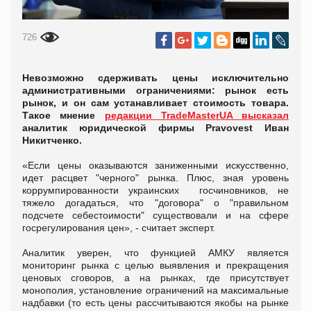
726
Невозможно сдерживать цены исключительно
административными ограничениями: рынок есть
рынок, и он сам устанавливает стоимость товара.
Такое мнение
редакции TradeMasterUA высказал
аналитик юридической фирмы Pravovest Иван
Никитченко.
«Если цены оказываются заниженными искусственно,
идет расцвет "черного" рынка. Плюс, зная уровень
коррумпированности украинских госчиновников, не
тяжело догадаться, что "договора" о "правильном
подсчете себестоимости" существовали и на сфере
госрегулирования цен», - считает эксперт.
Аналитик уверен, что функцией АМКУ является
мониторинг рынка с целью выявления и прекращения
ценовых сговоров, а на рынках, где присутствует
монополия, установление ограничений на максимальные
надбавки (то есть цены рассчитываются якобы на рынке