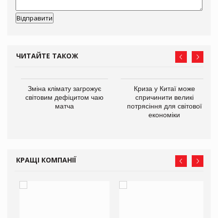
ЧИТАЙТЕ ТАКОЖ
Зміна клімату загрожує
Криза у Китаї може
ne
світовим дефіцитом чаю
спричинити великі
матча
потрясіння для світової
економіки
КРАЩІ КОМПАНІЇ