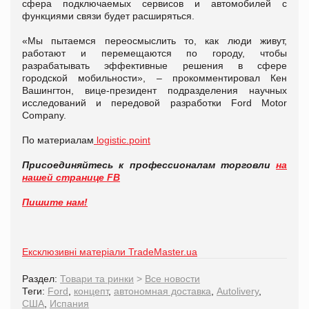
сфера подключаемых сервисов и автомобилей с
функциями связи будет расширяться.
«Мы пытаемся переосмыслить то, как люди живут,
работают и перемещаются по городу, чтобы
разрабатывать эффективные решения в сфере
городской мобильности», – прокомментировал Кен
Вашингтон, вице-президент подразделения научных
исследований и передовой разработки Ford Motor
Company.
По материалам
logistic.point
Присоединяйтесь к профессионалам торговли
на
нашей странице FB
Пишите нам!
Ексклюзивні матеріали TradeMaster.ua
Раздел:
Товари та ринки
>
Все новости
Теги:
Ford
,
концепт
,
автономная доставка
,
Autolivery
,
США
,
Испания