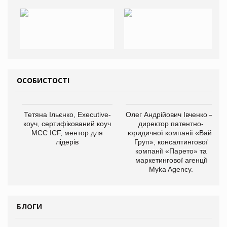
ОСОБИСТОСТІ
Тетяна Ільєнко, Executive-
Олег Андрійович Івченко —
коуч, сертифікований коуч
директор патентно-
МСС ICF, ментор для
юридичної компанії «Вайз
лідерів
Груп», консалтингової
компанії «Парето» та
маркетингової агенції
Myka Agency.
БЛОГИ