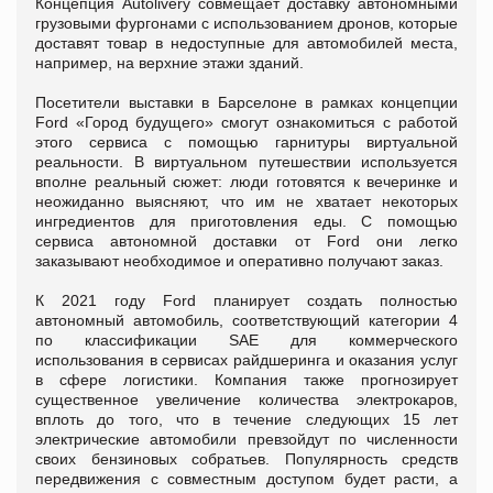
Концепция Autolivery совмещает доставку автономными
грузовыми фургонами с использованием дронов, которые
доставят товар в недоступные для автомобилей места,
например, на верхние этажи зданий.
Посетители выставки в Барселоне в рамках концепции
Ford «Город будущего» смогут ознакомиться с работой
этого сервиса с помощью гарнитуры виртуальной
реальности. В виртуальном путешествии используется
вполне реальный сюжет: люди готовятся к вечеринке и
неожиданно выясняют, что им не хватает некоторых
ингредиентов для приготовления еды. С помощью
сервиса автономной доставки от Ford они легко
заказывают необходимое и оперативно получают заказ.
К 2021 году Ford планирует создать полностью
автономный автомобиль, соответствующий категории 4
по классификации SAE для коммерческого
использования в сервисах райдшеринга и оказания услуг
в сфере логистики. Компания также прогнозирует
существенное увеличение количества электрокаров,
вплоть до того, что в течение следующих 15 лет
электрические автомобили превзойдут по численности
своих бензиновых собратьев. Популярность средств
передвижения с совместным доступом будет расти, а