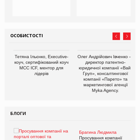
ОСОБИСТОСТІ
,
Тетяна Ільєнко, Executive-
Олег Андрійович Івченко —
ОВ
коуч, сертифікований коуч
директор патентно-
МСС ICF, ментор для
юридичної компанії «Вайз
лідерів
Груп», консалтингової
компанії «Парето» та
маркетингової агенції
Myka Agency.
БЛОГИ
Брагина Людмила
ї
Просування компанії