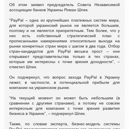
Об этом заявил председатель Совета Независимой
ассоциации банков Украины Роман Шпек.
“PayPal – одна из крупнейших платежных систем мира,
для которой украинский рынок не является большим,
поэтому и не является приоритетным. Тем более, что у
них есть собственный стратегический план с
прописанными намерениями относительно выхода на
рынки конкретных стран мира с шагом в два года. Отбор
стран-кандидатов для PayPal весьма прост – они
открывают представительства только в тех странах,
которые им интересны с точки зрения доходности”, –
отметил Шпек.
Он подчеркнул, что вопрос захода PayPal в Украину
лежит, в частности, в потенциальной прибыли для
компании на украинском рынке.
“На текущий момент он может быть небольшим (в
сравнении с другими странами), а потому не совсем
интересным для компании с точки зрения развития
бизнеса в Украине”, – подчеркнул Шпек.
Также, по словам эксперта, бизнес-модель системы