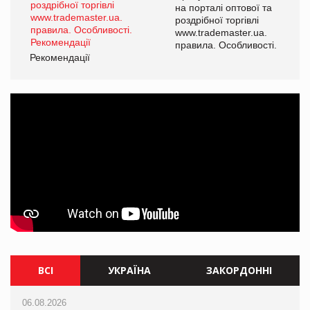
а
на порталі оптової та
роздрібної торгівлі
www.trademaster.ua.
і.
правила. Особливості.
Рекомендації
Ре
ВСІ
УКРАЇНА
ЗАКОРДОННІ
06.08.2026
06.08.2026
06.08.2026