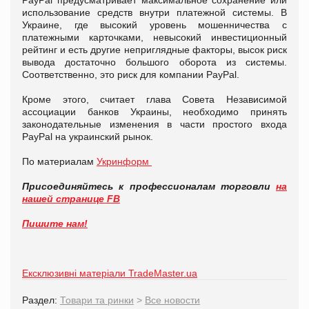
PayPal предусматривает максимальное сохранение или
использование средств внутри платежной системы. В
Украине, где высокий уровень мошенничества с
платежными карточками, невысокий инвестиционный
рейтинг и есть другие неприглядные факторы, высок риск
вывода достаточно большого оборота из системы.
Соответственно, это риск для компании PayPal.
Кроме этого, считает глава Совета Независимой
ассоциации банков Украины, необходимо принять
законодательные изменения в части простого входа
PayPal на украинский рынок.
По материалам
Укринформ
Присоединяйтесь к профессионалам торговли
на
нашей странице FB
Пишите нам!
Ексклюзивні матеріали TradeMaster.ua
Раздел:
Товари та ринки
>
Все новости