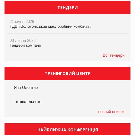
ТЕНДЕРИ
21 січня 2026
ТДВ «Золотоніський маслоробний комбінат»
03 липня 2023
Тендери компанії
Всі тендери
ТРЕНІНГОВИЙ ЦЕНТР
Яна Олентир
Тетяна Ільєнко
повний список
НАЙБЛИЖЧА КОНФЕРЕНЦІЯ