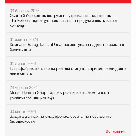
03 березня 2026
Освітній бенефіт як інструмент утримання талантів: як
ThinkGlobal підвищує лояльність та продуктивність вашої
команди
31 жовтня 2024
Компанія Rarog Tactical Gear презентувала надлегкі керамічні
бронеплити
31 липня 2024
Напівфабрикати та консерви, які стануть в пригоді, коли довго
нема світла
24 червня 2024
Meest Пошта і Shop-Express розширюють можливості
українських підприємців
30 квітня 2024
Защита данных на смартфонах: советы по повышению
безопасности
Всі новини