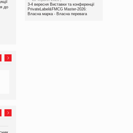
кції
продуктами птахівництва
світових цін на
3-4 вересня Виставки та конференції
я до
на європейський ринок
продовольство
PrivateLabel&FMCG Master-2026:
Власна марка - Власна перевага
сник
Олексій Логачов-Михайлов
Яна Сараніна, директор