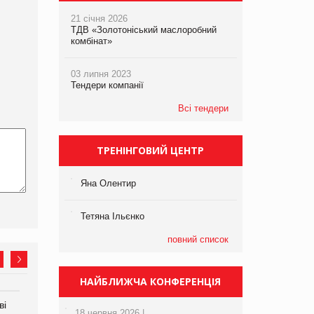
21 січня 2026
ТДВ «Золотоніський маслоробний
комбінат»
03 липня 2023
Тендери компанії
Всі тендери
ТРЕНІНГОВИЙ ЦЕНТР
Яна Олентир
Тетяна Ільєнко
повний список
НАЙБЛИЖЧА КОНФЕРЕНЦІЯ
ві
Аргентина повертається з
ФАО прогнозує зростання
18 червня 2026 |