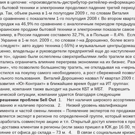
твия в цепочке: «производитель-дистрибутор-ритейлер-информаци
 бытовой техники и электроники продолжил падение третий перио
да. Так, объем рынка в 1-м полугодии 2009 г., по словам Виталия
по сравнению с показателем 1-го полугодия 2008 г. Во втором кварт
е продаж на 46,9% по сравнению с аналогичным периодом предыду
украинские продажи бытовой техники и электроники показали самое
пример, в России падение составило 32,7%, а в Польше – 8,4%. Есл
 Украине в 1-м пол. 2009 г., по словам г-на Дорошенко, более всего
 «следуют»: авто аудио техника (-55%) и музыкальные центры/дома
шенко, владельцы и руководители предприятий еще до наступлени
 не то», однако были ослеплены сверхприбылями либо тратили все 
тались ограничить влияние перегрева экономики на их бизнес. Раз
зни», что позволило большинству тратить, не откладывая на «черн
естился на покупку самого необходимого, а рост сбережений позво
льного пользования. Виталий Дорошенко назвал IV квартал 2009 г.
азвития «Юг-Контракт» в ближайшее время будет на ИТ группах:
вание, компания также выходит на рынок КБТ и МБТ. Разрешить
мической ситуации, компании удается благодаря следующим
решении проблем Sell Out
1. Нет наличия широкого ассортимен
ованию и наличию прогноза. 2. Низкий уровень квалификации
тимента и частой смены линеек – Появление экспертов по продажа
вляется эксперт в регионе по определенной группе, который может
азработать совместную акцию и т.п. Открытый доступ клиентов к про
доставка клиентам в регионы (если заказ пришел в ЮК до 16.00, т
стояние от офиса до склада – 73 м. 4. В связи с социальным кризи