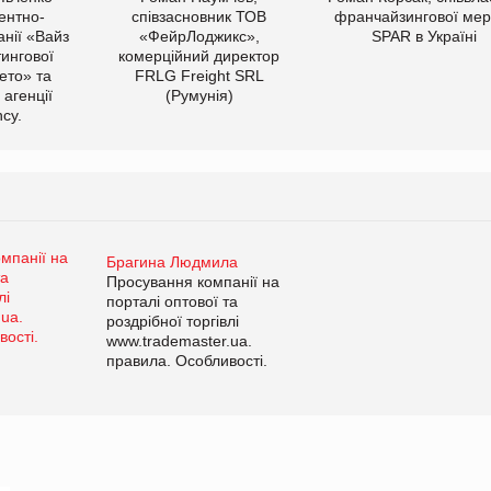
ентно-
співзасновник ТОВ
франчайзингової мер
нії «Вайз
«ФейрЛоджикс»,
SPAR в Україні
тингової
комерційний директор
ето» та
FRLG Freight SRL
 агенції
(Румунія)
cy.
Брагина Людмила
Просування компанії на
порталі оптової та
роздрібної торгівлі
www.trademaster.ua.
правила. Особливості.
Рекомендації