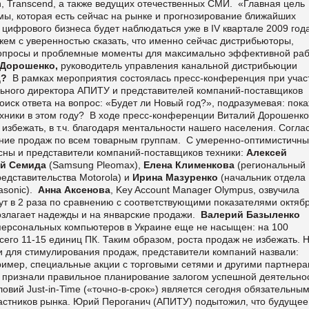
n, Transcend, а также ведущих отечественных СМИ. «Главная цель
ы, которая есть сейчас на рынке и прогнозирование ближайших
цифрового бизнеса будет наблюдаться уже в IV квартале 2009 года
жем с уверенностью сказать, что именно сейчас дистрибьюторы,
 вопросы и проблемные моменты для максимально эффективной ра
 Дорошенко,
руководитель управления канальной дистрибьюции
д?
В рамках мероприятия состоялась пресс-конференция при учас
ьного директора АПИТУ и представителей компаний-поставщиков
оиск ответа на вопрос: «Будет ли Новый год?», подразумевая: пок
ехники в этом году? В ходе пресс-конференции Виталий Дорошенко
 избежать, в т.ч. благодаря ментальности нашего населения. Согла
ение продаж по всем товарным группам. С умеренно-оптимистичн
сны и представители компаний-поставщиков техники:
Алексей
ей Семида
(Samsung Pleomax),
Елена Клименкова
(региональный
едставительства Motorola) и
Ирина Мазуренко
(начальник отдела
asonic).
Анна Аксенова
, Key Account Manager Olympus, озвучила
ут в 2 раза по сравнению с соответствующими показателями октяб
возлагает надежды и на январские продажи.
Валерий Базыленко
 персональных компьютеров в Украине еще не насыщен: на 100
его 11-15 единиц ПК. Таким образом, роста продаж не избежать. 
и для стимулирования продаж, представители компаний назвали:
ример, специальные акции с торговыми сетями и другими партнера
 признали правильное планирование залогом успешной деятельнос
овий Just-in-Time («точно-в-срок») является сегодня обязательны
частников рынка. Юрий Пероганич (АПИТУ) подытожил, что будущее