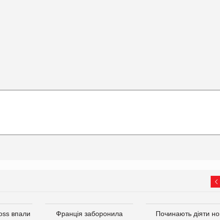
oss впали
Франція заборонила
Починають діяти но