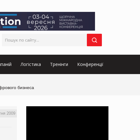
паній
Логістика
Тренінги
Конференції
фрового бизнеса
тня 2009