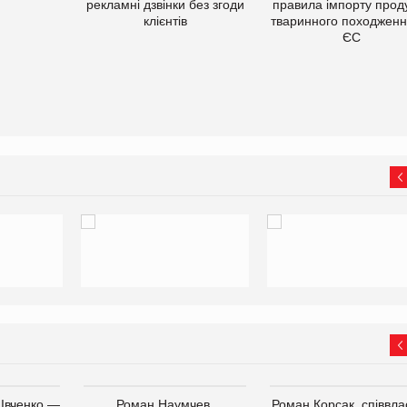
рекламні дзвінки без згоди
правила імпорту проду
клієнтів
тваринного походженн
ЄС
 Івченко —
Роман Наумчев,
Роман Корсак, співвла