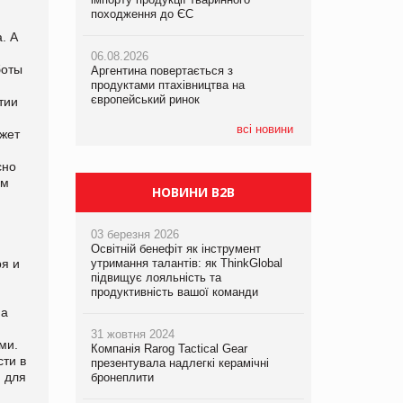
походження до ЄС
походження до ЄС
походження до ЄС
. А
06.08.2026
06.08.2026
06.08.2026
боты
Аргентина повертається з
Аргентина повертається з
Аргентина повертається з
продуктами птахівництва на
продуктами птахівництва на
продуктами птахівництва на
європейський ринок
європейський ринок
європейський ринок
тии
всі новини
ажет
сно
ым
НОВИНИ B2B
03 березня 2026
Освітній бенефіт як інструмент
ря и
утримання талантів: як ThinkGlobal
підвищує лояльність та
продуктивність вашої команди
На
31 жовтня 2024
ми.
Компанія Rarog Tactical Gear
ти в
презентувала надлегкі керамічні
м для
бронеплити