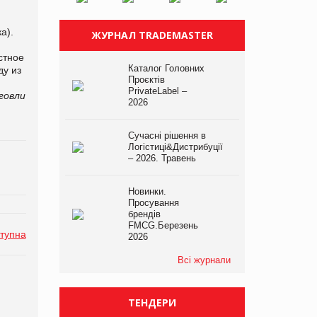
ка).
ЖУРНАЛ TRADEMASTER
стное
Каталог Головних
ду из
Проєктів
PrivateLabel –
говли
2026
Сучасні рішення в
Логістиці&Дистрибуції
– 2026. Травень
Новинки.
Просування
брендів
FMCG.Березень
тупна
2026
Всі журнали
ТЕНДЕРИ