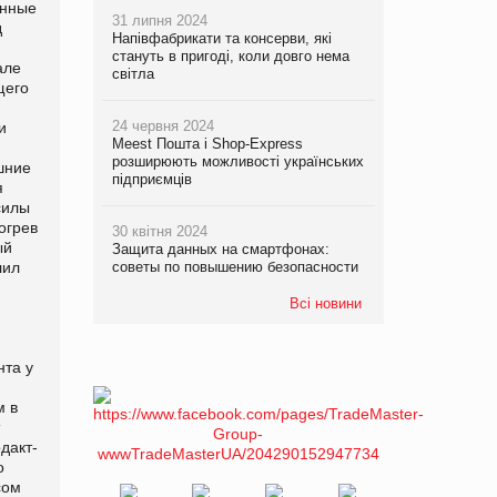
онные
31 липня 2024
д
Напівфабрикати та консерви, які
стануть в пригоді, коли довго нема
але
світла
щего
24 червня 2024
и
Meest Пошта і Shop-Express
розширюють можливості українських
шние
підприємців
я
силы
огрев
30 квітня 2024
ый
Защита данных на смартфонах:
лил
советы по повышению безопасности
Всі новини
та у
м в
дакт-
о
сом