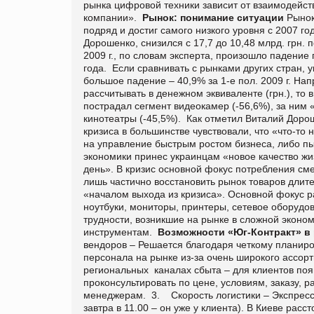
рынка цифровой техники зависит от взаимодейс
компании».
Рынок: понимание ситуации
Рынок
подряд и достиг самого низкого уровня с 2007 го
Дорошенко, снизился с 17,7 до 10,48 млрд. грн. 
2009 г., по словам эксперта, произошло падени
года. Если сравнивать с рынками других стран, 
большое падение – 40,9% за 1-е пол. 2009 г. На
рассчитывать в денежном эквиваленте (грн.), то в
пострадал сегмент видеокамер (-56,6%), за ним
кинотеатры (-45,5%). Как отметил Виталий Доро
кризиса в большинстве чувствовали, что «что-то
на управление быстрым ростом бизнеса, либо пы
экономики принес украинцам «новое качество жи
день». В кризис основной фокус потребления см
лишь частично восстановить рынок товаров длите
«началом выхода из кризиса». Основной фокус р
ноутбуки, мониторы, принтеры, сетевое оборудо
трудности, возникшие на рынке в сложной эконо
инструментам.
Возможности «Юг-Контракт» в 
вендоров – Решается благодаря четкому планир
персонала на рынке из-за очень широкого ассор
региональных каналах сбыта – для клиентов поя
проконсультировать по цене, условиям, заказу, р
менеджерам. 3. Скорость логистики – Экспресс-
завтра в 11.00 – он уже у клиента). В Киеве рас