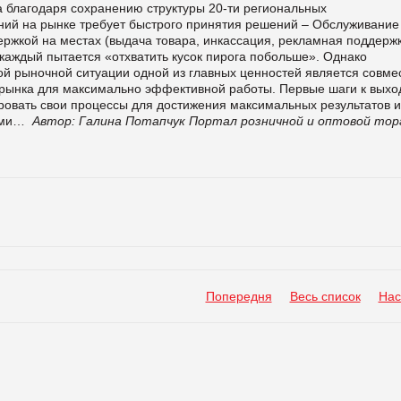
 благодаря сохранению структуры 20-ти региональных
ний на рынке требует быстрого принятия решений – Обслуживание
ержкой на местах (выдача товара, инкассация, рекламная поддерж
 каждый пытается «отхватить кусок пирога побольше». Однако
ой рыночной ситуации одной из главных ценностей является совме
 рынка для максимально эффективной работы. Первые шаги к выхо
ровать свои процессы для достижения максимальных результатов и
рами…
Автор: Галина Потапчук
Портал розничной и оптовой тор
Попередня
Весь список
Нас