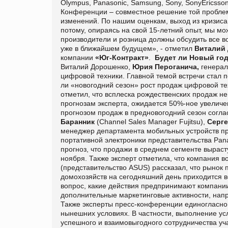
Olympus, Panasonic, Samsung, Sony, SonyEricsso
Конференции – совместное решение той проблем
изменений. По нашим оценкам, выход из кризиса 
потому, опираясь на свой 15-летний опыт, мы мо
производители и розница должны обсудить все
уже в ближайшем будущем», - отметил
Виталий
компании
«Юг-Контракт»
.
Будет ли Новый го
Виталий Дорошенко,
Юрия Пероганича,
генерал
цифровой техники. Главной темой встречи стал п
ли «новогодний сезон» рост продаж цифровой т
отметил, что всплеска рождественских продаж не
прогнозам эксперта, ожидается 50%-ное увелич
прогнозом продаж в предновогодний сезон согла
Баранник
(Channel Sales Manager Fujitsu),
Серг
менеджер департамента мобильных устройств пр
портативной электроники представительства Pan
прогноз, что продажи в среднем сегменте выраст
ноября. Также эксперт отметила, что компания 
(представительство ASUS) рассказал, что рынок
домохозяйств на сегодняшний день приходится вс
вопрос, какие действия предпринимают компани
дополнительные маркетинговые активности, нап
Также эксперты пресс-конференции единогласно
нынешних условиях. В частности, выполнение усл
успешного и взаимовыгодного сотрудничества у