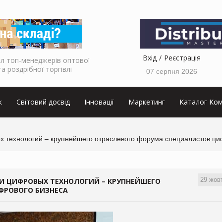
Вхід
Реєстрація
л топ-менеджерів оптової
та роздрібної торгівлі
07 серпня 2026
к
Світовий досвід
Інновації
Маркетинг
Каталог Ком
 технологий – крупнейшего отраслевого форума специалистов ци
29 жов
И ЦИФРОВЫХ ТЕХНОЛОГИЙ – КРУПНЕЙШЕГО
ФРОВОГО БИЗНЕСА