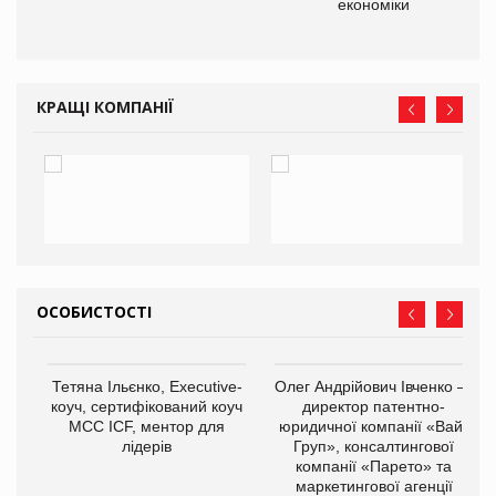
економіки
КРАЩІ КОМПАНІЇ
ОСОБИСТОСТІ
,
Тетяна Ільєнко, Executive-
Олег Андрійович Івченко —
ОВ
коуч, сертифікований коуч
директор патентно-
МСС ICF, ментор для
юридичної компанії «Вайз
лідерів
Груп», консалтингової
компанії «Парето» та
маркетингової агенції