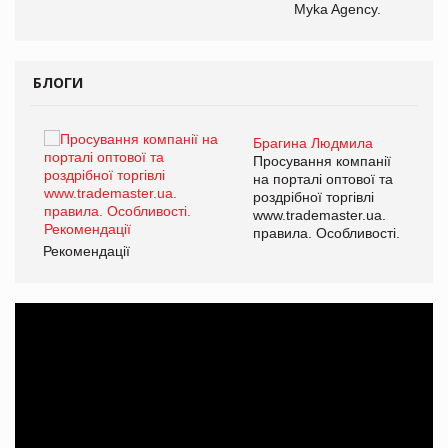
Myka Agency.
БЛОГИ
Брагина Людмила
ї
Просування компанії
а
на порталі оптової та
роздрібної торгівлі
www.trademaster.ua.
і.
правила. Особливості.
Рекомендації
Ре