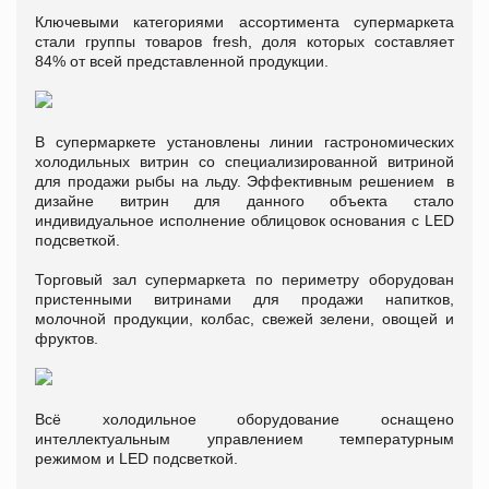
Ключевыми категориями ассортимента супермаркета
стали группы товаров fresh, доля которых составляет
84% от всей представленной продукции.
В супермаркете установлены линии гастрономических
холодильных витрин со специализированной витриной
для продажи рыбы на льду. Эффективным решением в
дизайне витрин для данного объекта стало
индивидуальное исполнение облицовок основания с LED
подсветкой.
Торговый зал супермаркета по периметру оборудован
пристенными витринами для продажи напитков,
молочной продукции, колбас, свежей зелени, овощей и
фруктов.
Всё холодильное оборудование оснащено
интеллектуальным управлением температурным
режимом и LED подсветкой.