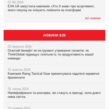
07.08.2026
07.08.2026
EVA.UA запустила кампанію «Хто б знав» про асортимент,
EVA.UA запустила кампанію «Хто б знав» про асортимент,
якого покупці не очікують побачити на платформі
якого покупці не очікують побачити на платформі
всі новини
НОВИНИ B2B
03 березня 2026
Освітній бенефіт як інструмент утримання талантів: як
ThinkGlobal підвищує лояльність та продуктивність вашої
команди
31 жовтня 2024
Компанія Rarog Tactical Gear презентувала надлегкі керамічні
бронеплити
31 липня 2024
Напівфабрикати та консерви, які стануть в пригоді, коли довго
нема світла
24 червня 2024