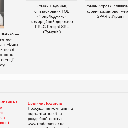
Роман Наумчев,
Роман Корсак, співвла
співзасновник ТОВ
франчайзингової мер
«ФейрЛоджикс»,
SPAR в Україні
комерційний директор
FRLG Freight SRL
(Румунія)
 Івченко —
ентно-
нії «Вайз
тингової
ето» та
 агенції
cy.
Брагина Людмила
Просування компанії на
порталі оптової та
роздрібної торгівлі
www.trademaster.ua.