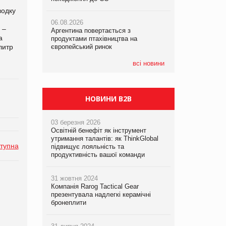
водку
06.08.2026
06.08.2026
06.08.2026
 –
Аргентина повертається з
Аргентина повертається з
Аргентина повертається з
а
продуктами птахівництва на
продуктами птахівництва на
продуктами птахівництва на
литр
європейський ринок
європейський ринок
європейський ринок
всі новини
НОВИНИ B2B
03 березня 2026
Освітній бенефіт як інструмент
утримання талантів: як ThinkGlobal
тупна
підвищує лояльність та
продуктивність вашої команди
31 жовтня 2024
Компанія Rarog Tactical Gear
презентувала надлегкі керамічні
бронеплити