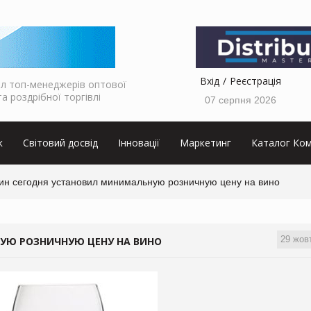
Вхід
Реєстрація
л топ-менеджерів оптової
та роздрібної торгівлі
07 серпня 2026
к
Світовий досвід
Інновації
Маркетинг
Каталог Ком
ин сегодня установил минимальную розничную цену на вино
29 жов
УЮ РОЗНИЧНУЮ ЦЕНУ НА ВИНО