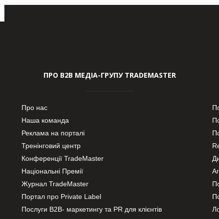
ПРО В2В МЕДІА-ГРУПУ TRADEMASTER
Про нас
П
Наша команда
П
Реклама на порталі
По
Тренінговий центр
Re
Конференції TradeMaster
Д
Національні Премії
А
Журнал TradeMaster
П
Портал про Private Label
П
Послуги В2В- маркетингу та PR для клієнтів
Ло