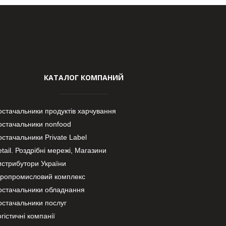
КАТАЛОГ КОМПАНИЙ
остачальники продуктів харчування
остачальники nonfood
стачальники Private Label
tail. Роздрібні мережі, Магазини
истрибутори України
гропромисловий комплекс
остачальники обладнання
остачальники послуг
гістичні компанії