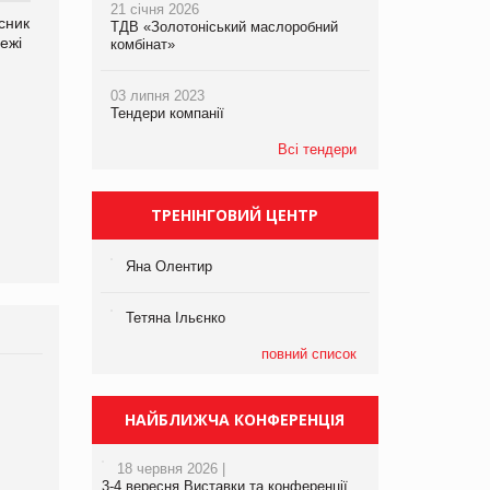
21 січня 2026
сник
Олексій Логачов-Михайлов
Яна Сараніна, директор
ТДВ «Золотоніський маслоробний
ежі
Файно маркет Директор
компанії «УкраМарин»
комбінат»
департаменту з
виробництва
03 липня 2023
Тендери компанії
Всі тендери
ТРЕНІНГОВИЙ ЦЕНТР
Яна Олентир
Тетяна Ільєнко
повний список
НАЙБЛИЖЧА КОНФЕРЕНЦІЯ
18 червня 2026 |
3-4 вересня Виставки та конференції