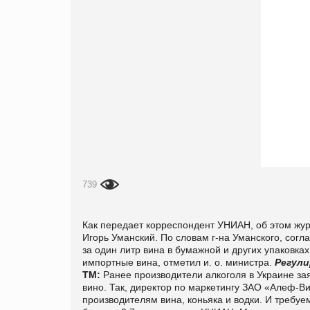
739
Как передает корреспондент УНИАН, об этом ж
Игорь Уманский. По словам г-на Уманского, согл
за один литр вина в бумажной и других упаковках
импортные вина, отметил и. о. министра.
Регули
ТМ:
Ранее производители алкоголя в Украине за
вино. Так, директор по маркетингу ЗАО «Алеф-В
производителям вина, коньяка и водки. И требуе