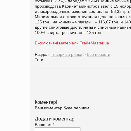
бутылку 0,7 л», - передет УНИАН. Минимальные 
производства Кабинет министров ввел с 15 ноябр
и ликероводочные изделия составляет 58,33 грн. 
Минимальная оптово-отпускная цена на коньяк «3
125 грн., на коньяк «4 звезды» – 116,67 грн. и 140
другие спиртовые дистилляты и спиртные напитки
100% спирта, розничная – 125 грн.
Ексклюзивні матеріали TradeMaster.ua
Раздел:
Товари та ринки
>
Все новости
Теги:
Коментарі
Ваш коментар буде першим.
Додати коментар
Ваше імя
*