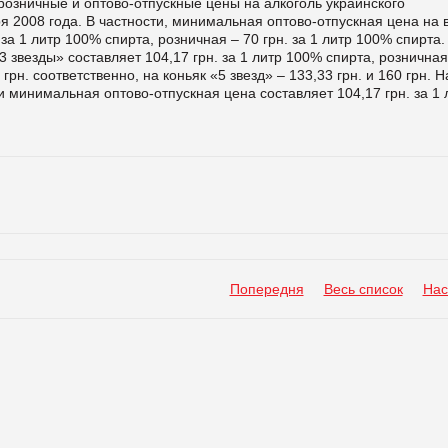
розничные и оптово-отпускные цены на алкоголь украинского
я 2008 года. В частности, минимальная оптово-отпускная цена на 
за 1 литр 100% спирта, розничная – 70 грн. за 1 литр 100% спирта.
 звезды» составляет 104,17 грн. за 1 литр 100% спирта, розничная
 грн. соответственно, на коньяк «5 звезд» – 133,33 грн. и 160 грн. Н
 минимальная оптово-отпускная цена составляет 104,17 грн. за 1 
Попередня
Весь список
Нас