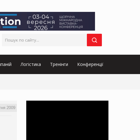
паній
Логістика
Тренінги
Конференції
тня 2009