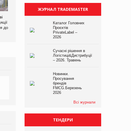
ЖУРНАЛ TRADEMASTER
ві
Аргентина повертається з
ФАО прогнозує зростання
кції
продуктами птахівництва
світових цін на
Каталог Головних
я до
на європейський ринок
продовольство
Проєктів
PrivateLabel –
2026
Сучасні рішення в
Логістиці&Дистрибуції
– 2026. Травень
Новинки.
Просування
брендів
FMCG.Березень
2026
Всі журнали
ТЕНДЕРИ