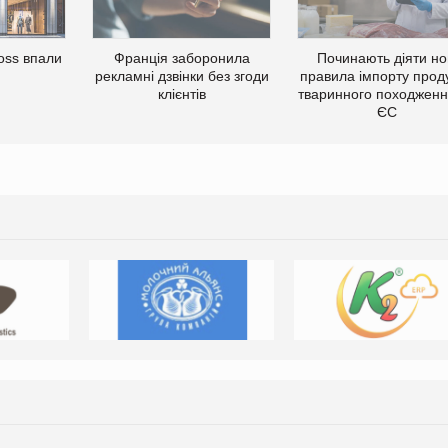
oss впали
Франція заборонила
Починають діяти но
рекламні дзвінки без згоди
правила імпорту проду
клієнтів
тваринного походженн
ЄС