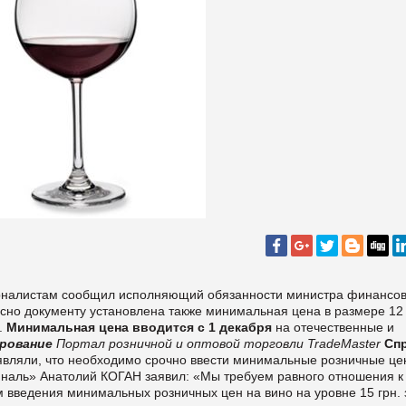
урналистам сообщил исполняющий обязанности министра финансо
асно документу установлена также минимальная цена в размере 12 
.
Минимальная цена вводится с 1 декабря
на отечественные и
рование
Портал розничной и оптовой торговли TradeMaster
Сп
являли, что необходимо срочно ввести минимальные розничные це
иналь» Анатолий КОГАН заявил: «Мы требуем равного отношения к
м введения минимальных розничных цен на вино на уровне 15 грн. 