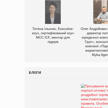
Тетяна Ільєнко, Executive-
Олег Андрійович
коуч, сертифікований коуч
директор пат
МСС ICF, ментор для
юридичної компа
лідерів
Груп», консал
компанії «Пар
маркетингової
Myka Agen
БЛОГИ