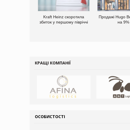
верне клієнтам
Kraft Heinz скоротила
Продажі Hugo B
ларів за раніше
збиток у першому півріччі
на 9%
чені мита
КРАЩІ КОМПАНІЇ
ОСОБИСТОСТІ