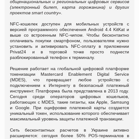
общенациональных и региональных цифровых сервисов
(электронный билет, карта горожанина) и других
проектов smart country».
NFC-кошелек доступен для мобильных устройств с
версией программного обеспечения Android 4.4 KitKat и
выше со встроенным NFC-чипом. Чтобы бесконтактно
оплачивать покупки смартфоном, пользователям нужно
установить и активировать NFC-оплату в приложении
Privat24 и в торговой точке просто поднести
разблокированный телефон к терминалу.
Решение работает на глобальной цифровой платформе
токенизации Mastercard Enablement Digital Service
(MDES), что превращает любое устройство с
подключением к Интернету в безопасный платежный
инструмент. Платформа была представлена в 2013 году.
Сегодня среди операторов цифровых кошельков,
работающих с MDES, такие гиганты, как Apple, Samsung
и Google. При оцифровке платежной карты создается
уникальный токен, использование которого обеспечивает
максимальный уровень защиты платежной транзакции.
Сеть бесконтактных расчетов в Украине активно
расширяется: сегодня более 50% POS-терминалов в