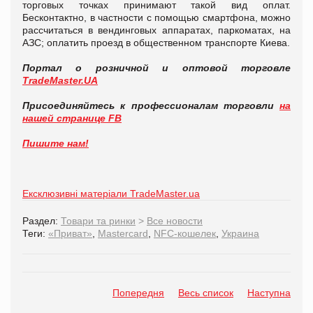
торговых точках принимают такой вид оплат.
Бесконтактно, в частности с помощью смартфона, можно
рассчитаться в вендинговых аппаратах, паркоматах, на
АЗС; оплатить проезд в общественном транспорте Киева.
Портал о розничной и оптовой торговле
TradeMaster.UA
Присоединяйтесь к профессионалам торговли
на
нашей странице FB
Пишите нам!
Ексклюзивні матеріали TradeMaster.ua
Раздел:
Товари та ринки
>
Все новости
Теги:
«Приват»
,
Mastercard
,
NFC-кошелек
,
Украина
Попередня
Весь список
Наступна