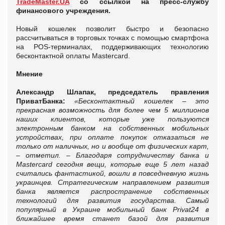
TradeMaster.UA
со ссылкой на пресс-службу
финансового учреждения.
Новый кошелек позволит быстро и безопасно
рассчитываться в торговых точках с помощью смартфона
на POS-терминалах, поддерживающих технологию
бесконтактной оплаты Mastercard.
Мнение
Александр Шлапак, председатель правления
ПриватБанка:
«Бесконтактный кошелек – это
прекрасная возможность для более чем 5 миллионов
наших клиентов, которые уже пользуются
электронным банком на собственных мобильных
устройствах, при оплате покупок отказаться не
только от наличных, но и вообще от физических карт,
– отметил. – Благодаря сотрудничеству банка и
Mastercard сегодня вещи, которые еще 5 лет назад
считались фантастикой, вошли в повседневную жизнь
украинцев. Стратегическим направлением развития
банка является распространение собственных
технологий для развития государства. Самый
популярный в Украине мобильный банк Privat24 в
ближайшее время станет базой для развития