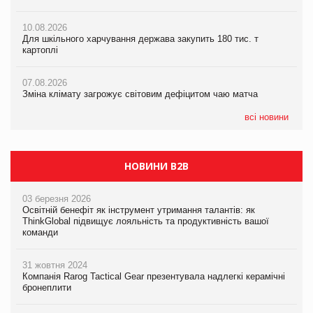
07.08.2026
10.08.2026
10.08.2026
Криза у Китаї може спричинити великі потрясіння для світової
Для шкільного харчування держава закупить 180 тис. т
Для шкільного харчування держава закупить 180 тис. т
економіки
картоплі
картоплі
07.08.2026
07.08.2026
07.08.2026
Kraft Heinz скоротила збиток у першому півріччі
Зміна клімату загрожує світовим дефіцитом чаю матча
Зміна клімату загрожує світовим дефіцитом чаю матча
всі новини
НОВИНИ B2B
03 березня 2026
Освітній бенефіт як інструмент утримання талантів: як
ThinkGlobal підвищує лояльність та продуктивність вашої
команди
31 жовтня 2024
Компанія Rarog Tactical Gear презентувала надлегкі керамічні
бронеплити