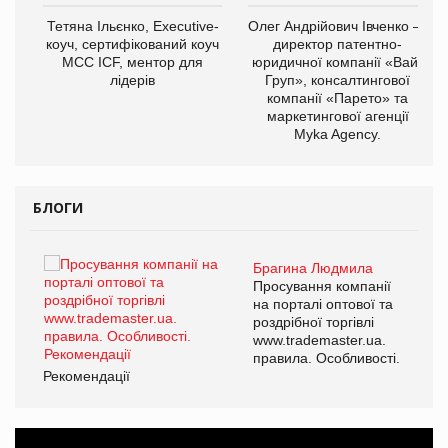
,
Тетяна Ільєнко, Executive-
Олег Андрійович Івченко —
ОВ
коуч, сертифікований коуч
директор патентно-
МСС ICF, ментор для
юридичної компанії «Вайз
лідерів
Груп», консалтингової
компанії «Парето» та
маркетингової агенції
Myka Agency.
БЛОГИ
Брагина Людмила
ї
Просування компанії
а
на порталі оптової та
роздрібної торгівлі
www.trademaster.ua.
і.
правила. Особливості.
Рекомендації
Ре