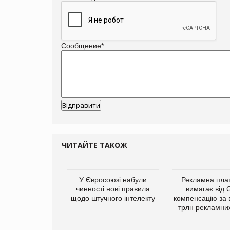
Сообщение
*
ЧИТАЙТЕ ТАКОЖ
у Зеландію
У Євросоюзі набули
Рекламна пл
22,1% світового
чинності нові правила
вимагає від 
ту молочної
щодо штучного інтелекту
компенсацію за 
одукції
трлн рекламних