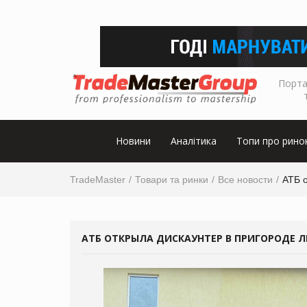
Порта
Новини
Аналітика
Топи про рино
TradeMaster
Товари та ринки
Все новости
АТБ 
АТБ ОТКРЫЛА ДИСКАУНТЕР В ПРИГОРОДЕ 