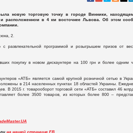
крыла новую торговую точку в городе Винники, находяще
 и расположенном в 4 км восточнее Львова. Об этом соо
омпании.
юка, 2.
о с развлекательной программой и розыгрышем призов от вес
вших покупку в новом дискаунтере на 100 грн и более одним ч
аунтеров «АТБ» является самой крупной розничной сетью в Укра
положены в 214 населенных пунктах 18 областей Украины. Ежедне
в. В 2015 г. товарооборот торговой сети «АТБ» составил 46 млр
ставляет более 3500 товаров, из которых более 800 – предста
adeMaster.UA
вли
на нашей странице FB