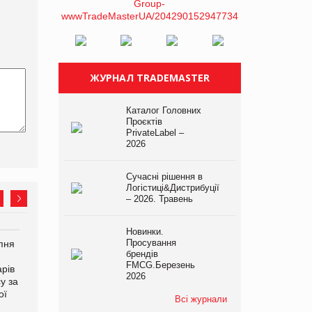
ЖУРНАЛ TRADEMASTER
Каталог Головних
Проєктів
PrivateLabel –
2026
Сучасні рішення в
Логістиці&Дистрибуції
– 2026. Травень
Новинки.
Просування
рпня
Смачне поповнення
Сергій Лісунов про
брендів
дитячого меню: у VARUS
заморожені хлібобулочні
FMCG.Березень
рів
з’явилися новинки від ТМ
вироби на
2026
у за
ТОКЕРИ
PrivateLabel&FMCG Master
ої
2026
Всі журнали