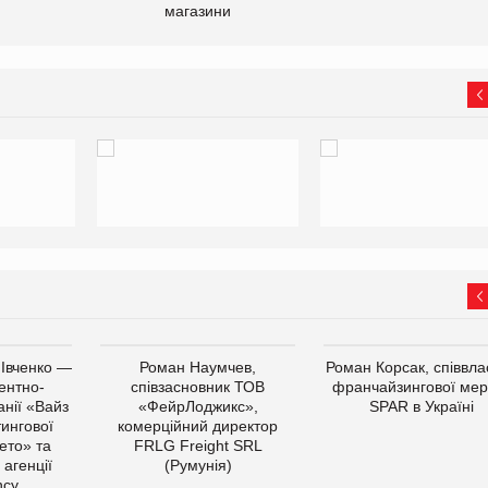
магазини
 Івченко —
Роман Наумчев,
Роман Корсак, співвла
ентно-
співзасновник ТОВ
франчайзингової мер
нії «Вайз
«ФейрЛоджикс»,
SPAR в Україні
тингової
комерційний директор
ето» та
FRLG Freight SRL
 агенції
(Румунія)
cy.