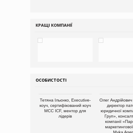
КРАЩІ КОМПАНІЇ
ОСОБИСТОСТІ
арас Ігорович,
Тетяна Ільєнко, Executive-
Олег Андрійович
иробництва ТОВ
коуч, сертифікований коуч
директор пат
Герчак"
МСС ICF, ментор для
юридичної компа
лідерів
Груп», консал
компанії «Пар
маркетингової
Myka Agen