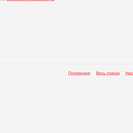
Попередня
Весь список
Нас