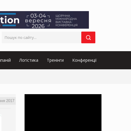
паній
Логістика
Тренінги
Конференції
зня 2017