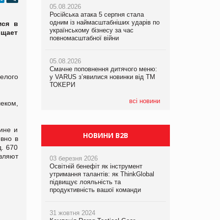
05.08.2026
05.08.2026
рекламі екологічних продуктів
Російська атака 5 серпня стала
Російська атака 5 серпня стала
одним із наймасштабніших ударів по
одним із наймасштабніших ударів по
мся в
05.08.2026
українському бізнесу за час
українському бізнесу за час
бщает
AstraZeneca обговорює найбільшу
повномасштабної війни
повномасштабної війни
угоду десятиліття
05.08.2026
05.08.2026
Смачне поповнення дитячого меню:
Смачне поповнення дитячого меню:
елого
у VARUS з’явилися новинки від ТМ
у VARUS з’явилися новинки від ТМ
ТОКЕРИ
ТОКЕРИ
всі новини
еком,
ине и
НОВИНИ B2B
вно в
д. 670
вляют
03 березня 2026
Освітній бенефіт як інструмент
утримання талантів: як ThinkGlobal
підвищує лояльність та
продуктивність вашої команди
31 жовтня 2024