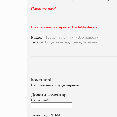
Пишите нам!
Ексклюзивні матеріали TradeMaster.ua
Раздел:
Товари та ринки
>
Все новости
Теги:
АТБ
,
дискаунтер
,
Львов
,
Украина
Коментарі
Ваш коментар буде першим.
Додати коментар
Ваше імя
*
Захист від СПАМ