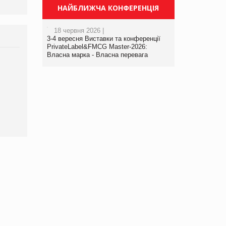
НАЙБЛИЖЧА КОНФЕРЕНЦІЯ
18 червня 2026 |
3-4 вересня Виставки та конференції
PrivateLabel&FMCG Master-2026:
Власна марка - Власна перевага
Брагина Людмила
Просування компанії на
порталі оптової та
роздрібної торгівлі
www.trademaster.ua.
правила. Особливості.