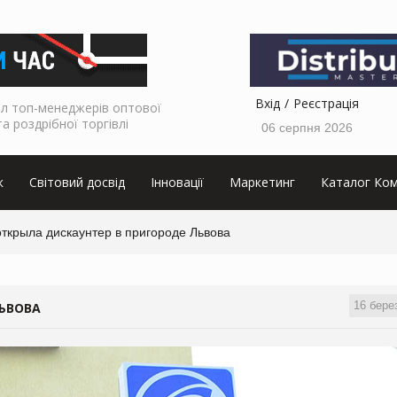
Вхід
Реєстрація
л топ-менеджерів оптової
та роздрібної торгівлі
06 серпня 2026
к
Світовий досвід
Інновації
Маркетинг
Каталог Ком
открыла дискаунтер в пригороде Львова
16 бере
ЛЬВОВА