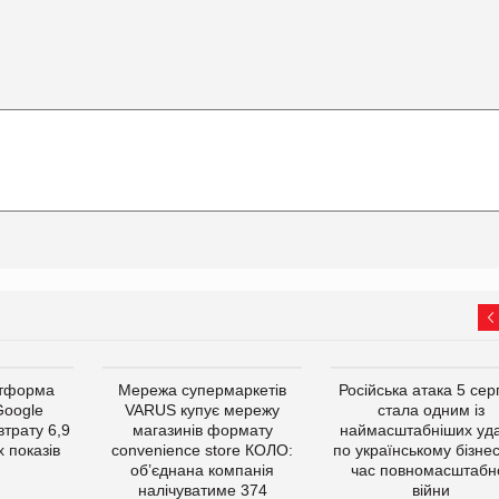
атформа
Мережа супермаркетів
Російська атака 5 се
Google
VARUS купує мережу
стала одним із
втрату 6,9
магазинів формату
наймасштабніших уда
 показів
convenience store КОЛО:
по українському бізнес
об’єднана компанія
час повномасштабн
налічуватиме 374
війни