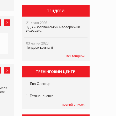
ТЕНДЕРИ
21 січня 2026
ТДВ «Золотоніський маслоробний
комбінат»
03 липня 2023
Тендери компанії
Всі тендери
ТРЕНІНГОВИЙ ЦЕНТР
Яна Олентир
сник
Олексій Логачов-Михайлов
Яна Сараніна, директор
ежі
Файно маркет Директор
компанії «УкраМарин»
Тетяна Ільєнко
департаменту з
виробництва
повний список