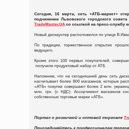
Сегодня, 16 марта, сеть «АТБ-маркет» от
подчинении Львовского городского совета
TradeMaster.UA
со ссылкой на пресс-службу к
Новый дискаунтер расположился по улице В.Ивас
По традиции, торжественное открытие прошл
ведущего.
Кроме этого 100 первых покупателей, соверши
получили продуктовый набор от АТБ.
Напомним, что на сегодняшний день сеть диск
насчитывает более 800 магазинов, которые рас
«АТБ» покупки совершают более 2 млн. украинце
млн. грн. (с НДС). Ассортимент магазинов со
собственные торговые марки «АТБ».
Портал о розничной и оптовой торговле
Tr
Присоединяйтесь к профессионалам торго