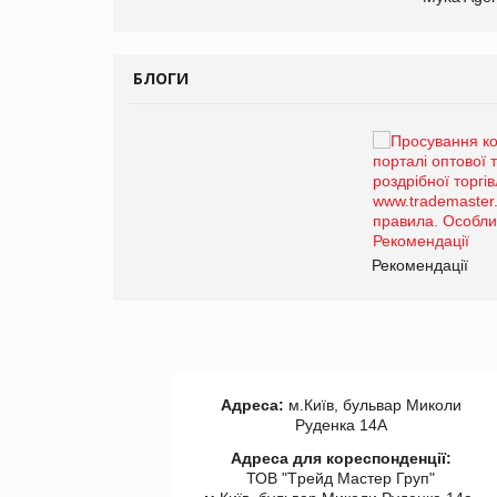
БЛОГИ
Брагина Людмила
Просування компанії на
порталі оптової та
роздрібної торгівлі
www.trademaster.ua.
правила. Особливості.
ії
Рекомендації
Адреса:
м.Київ, бульвар Миколи
Руденка 14А
Адреса для кореспонденції:
ТОВ "Tрейд Мастер Груп"