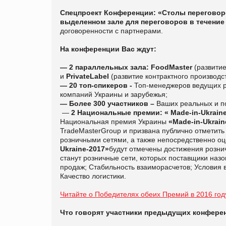
Спецпроект Конференции: «Столы перегово
выделенном зале для переговоров в течение
договоренности с партнерами.
На конференции Вас ждут:
—
2 параллельных зала:
FoodMaster
(развитие
и
PrivateLabel
(развитие контрактного производст
—
20 топ-спикеров -
Топ-менеджеров ведущих р
компаний Украины и зарубежья;
—
Более 300 участников –
Ваших реальных и п
—
2 Национальные премии: « Made-in-Ukrain
Национальная премия Украины
«Made-in-Ukrain
TradeMasterGroup и призвана публично отметить
розничными сетями, а также непосредственно оц
Ukraine-201
7
»
будут отмечены достижения розни
станут розничные сети, которых поставщики наз
продаж; Стабильность взаиморасчетов; Условия 
Качество логистики.
Читайте о Победителях обеих Премий в 2016 год
Что говорят участники предыдущих конфере