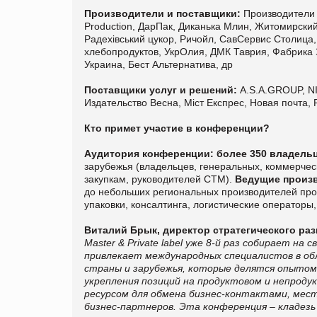
Производители и поставщики:
Производители и
Production, ДарПак, Диканька Млин, Житомирск
Радехівський цукор, Ричойл, СавСервис Столица,
хлебопродуктов, УкрОлия, ДМК Таврия, Фабрика
Украина, Бест Альтернатива, др
Поставщики услуг и решений:
A.S.A.GROUP, NI
Издательство Весна, Міст Експрес, Новая почта,
Кто примет участие в конференции?
Аудитория конференции: более 350 владель
зарубежья
(владельцев, генеральных, коммерческ
закупкам, руководителей СТМ).
Ведущие произ
до небольших региональных производителей про
упаковки, консалтинга, логистические операторы
Виталий Брык, директор стратегического разв
Master & Private label уже 8-й раз собирает н
привлекает международных специалистов в об
страны и зарубежья, которые делятся опытом
укрепления позиций на продуктовом и непрод
ресурсом для обмена бизнес-контактами, мест
бизнес-партнеров. Эта конференция – кладезь