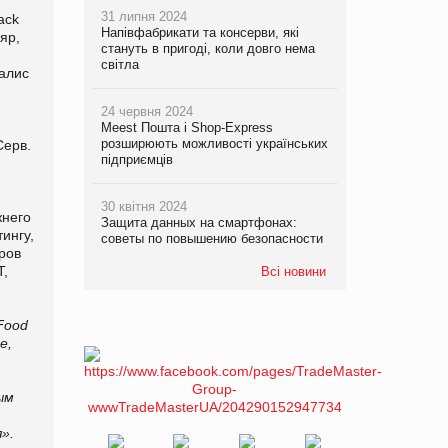
31 липня 2024
ack
Напівфабрикати та консерви, які
яр,
стануть в пригоді, коли довго нема
світла
алис
24 червня 2024
Meest Пошта і Shop-Express
розширюють можливості українських
Серв.
підприємців
30 квітня 2024
жнего
Защита данных на смартфонах:
ингу,
советы по повышению безопасности
ров
Т,
Всі новини
Food
е,
ым
».