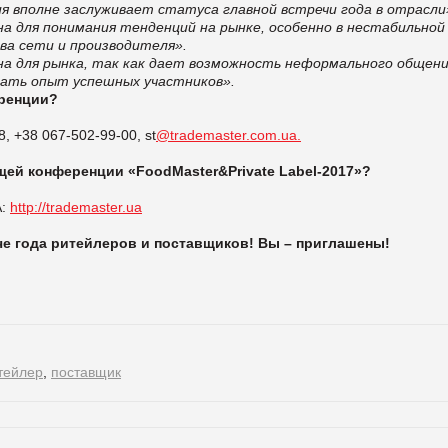
я вполне заслуживает статуса главной встречи года в отрасли
а для понимания тенденций на рынке, особенно в нестабильной
ва сети и производителя».
а для рынка, так как дает возможность неформального общен
нать опыт успешных участников».
еренции?
8, +38 067-502-99-00, st
@trademaster.com.ua.
щей
конференции «FoodMaster&Private Label-2017»?
А:
http://trademaster.ua
че года ритейлеров и поставщиков! Вы – приглашены!
тейлер
,
поставщик