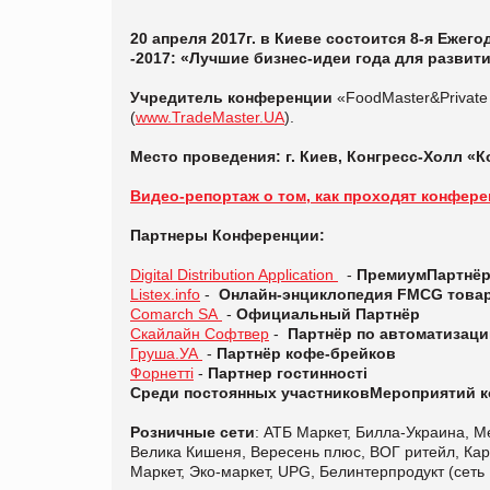
20 апреля 2017г. в Киеве состоится 8-я Ежег
-2017: «Лучшие бизнес-идеи года для развит
Учредитель конференции
«FoodMaster&Private
(
www.TradeMaster.UA
).
Место проведения: г. Киев, Конгресс-Холл «
Видео-репортаж о том, как проходят конфер
Партнеры Конференции:
Digital Distribution Application
-
Премиум
Партнё
Listex.info
-
Онлайн
-
энциклопедия
FMCG
това
Comarch SA
-
Официальный Партнёр
Скайлайн Софтвер
-
Партнёр по автоматизаци
Груша.УА
-
Партнёр кофе-брейков
Форнетті
-
Партнер
гостинності
Среди постоянных участников
Мероприятий к
Розничные сети
: АТБ Маркет, Билла-Украина, 
Велика Кишеня, Вересень плюс, ВОГ ритейл, Кар
Маркет, Эко-маркет, UPG, Белинтерпродукт (сет