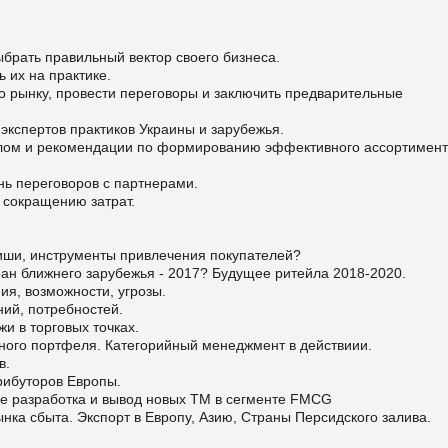
брать правильный вектор своего бизнеса.
 их на практике.
о рынку, провести переговоры и заключить предварительные
экспертов практиков Украины и зарубежья.
лом и рекомендации по формированию эффективного ассортимент
нь переговоров с партнерами.
 сокращению затрат.
иши, инструменты привлечения покупателей?
ан ближнего зарубежья - 2017? Будущее ритейла 2018-2020.
я, возможности, угрозы.
ий, потребностей.
 в торговых точках.
ого портфеля. Категорийный менеджмент в действиии.
в.
рибуторов Европы.
е разработка и вывод новых ТМ в сегменте FMCG
а сбыта. Экспорт в Европу, Азию, Страны Персидского залива.