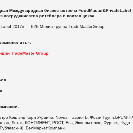
одная Международная бизнес-встреча FoodMaster&PrivateLabel
ия сотрудничества ритейлера и поставщика».
 Label-2017» — B2B Медиа-группа TradeMasterGroup
Космпополитъ».
енции
TradeMasterGroup
р
ров
и
омпании:
Метро Кеш энд Кери Украина, Novus, Таврия В, Фоззи Групп,БРСМ-Н
аван, Лоток, КОНТИНЕНТ, РОСТ, Ева, Эконом плюс, Фуршет, Чудо
ь Рублёвский), БелМаркетКомпани.