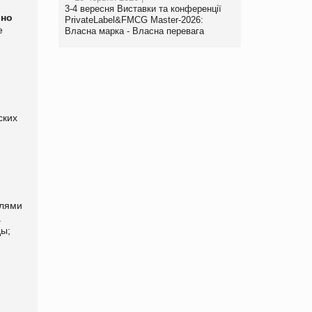
3-4 вересня Виставки та конференції
ьно
PrivateLabel&FMCG Master-2026:
е
Власна марка - Власна перевага
ских
елями
а
ды;