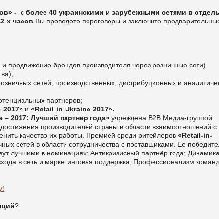
ров»
-
с
более 40 украинскими и зарубежными сетями в отдел
 2-х часов
Вы проведете переговоры и заключите предварительны
 и продвижение брендов производителя через розничные сети)
ва);
озничных сетей, производственных, дистрибуционных и аналитиче
отенциальных партнеров;
e-201
7
»
и
«Retail-in-Ukraine-201
7
».
e – 2017: Лучший партнер года»
учреждена В2В Медиа-группой
 достижения производителей страны в области взаимоотношений с
енить качество их работы. Премией среди ритейлеров
«Retail-in-
чных сетей в области сотрудничества с поставщиками. Ее победит
овут лучшими в номинациях: Антикризисный партнёр года; Динамик
входа в сеть и маркетинговая поддержка; Профессионализм коман
у!
нций
?