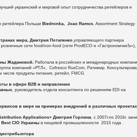
лучший украинский и мировой опыт сотрудничества ритейлеров и
о ритейлера Польши
Biedronka,
Joao Ramos
, Assortment Strategy
.
странах мира, Дмитрия Потапенко
,управляющего партнера
 розничные сети food/non-food (сети ProdECO и «ГастрономчикЪ»),
ены Жадановой.
Работала в российских и международных компани
., группа компаний «РТЛ», Cofresco RusCom, Ратимир. Консультиров
ом числе продукты питания, ритейл, FMCG.
оты в сфере В2В и направлении
авных
, руководитель отдела консалтинга по решениям EDI на
ервисов в мире на примерах внедрений в различных проектах
Distribution Applications
» Дмитрия Горлина
, с 2007г.по 2016г. за
,
Best CIO Украины
в пищевой промышленности 2015 года .
 дистрибьютора