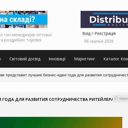
Вхід
Реєстрація
л топ-менеджерів оптової
та роздрібної торгівлі
06 серпня 2026
к
Світовий досвід
Інновації
Маркетинг
Каталог Ком
ве представят лучшие бизнес-идеи года для развития сотрудничес
17 бере
И ГОДА ДЛЯ РАЗВИТИЯ СОТРУДНИЧЕСТВА РИТЕЙЛЕРА