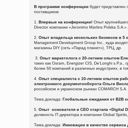
В программе конференции
будет представлен 
поставщиков:
1.
Впервые на конференции!
Опыт крупнейшег
Director компании «Jeronimo Martins Polska S.A.»
2.
Опыт владельца нескольких бизнесов в 5 
Management Development Group Inc., куда входят
магазины DIY (сеть «Парад планет»), ТРЦ, др.
3.
Опыт маркетолога с 20-летним опытом Ел
таких как Osram, Energizer CIS, De’Longhi s.P.a
более 50 компаний в различных индустриях, в т
4.
Опыт специалиста с 10-летним опытом раб
электронного
документооборота
Ольги Висл
российском и украинском рынках COMARCH S.A.
Тема доклада:
Глобальные ожидания от B2B с
5.
Опыт основателя и CEO стартапа «
Digital 
должность IT-директора в компании Global Spirits
Тема доклада:
Инновации в качестве сервиса