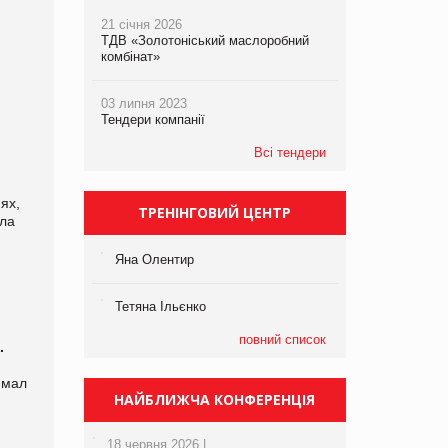
21 січня 2026
ТДВ «Золотоніський маслоробний
комбінат»
03 липня 2023
Тендери компанії
Всі тендери
ях,
ТРЕНІНГОВИЙ ЦЕНТР
ала
Яна Олентир
Тетяна Ільєнко
повний список
.
нимал
НАЙБЛИЖЧА КОНФЕРЕНЦІЯ
18 червня 2026 |