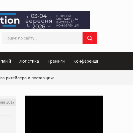
паній
Логістика
Тренінги
Конференції
тва ритейлера и поставщика
зня 2017