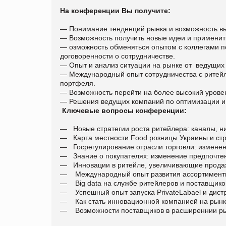
На конференции Вы получите:
— Понимание тенденций рынка и возможность вы
— Возможность получить новые идеи и применить
— озможность обменяться опытом с коллегами п
договоренности о сотрудничестве.
— Опыт и анализ ситуации на рынке от ведущих 
— Международный опыт сотрудничества с ритей
портфеля.
— Возможность перейти на более высокий урове
—
Решения ведущих компаний по оптимизации и
Ключевые вопросы конференции:
—
Новые стратегии роста ритейлера: каналы, н
—
Карта местности Food розницы Украины и стр
—
Госрегулирование отрасли торговли: изменени
—
Знание о покупателях: изменение предпочтен
—
Инновации в ритейле, увеличивающие продажи
—
Международный опыт развития ассортиментн
—
Big data на службе ритейлеров и поставщико
—
Успешный опыт запуска PrivateLabael и дист
—
Как стать инновационной компанией на рынк
—
Возможности поставщиков в расширеннии рынк