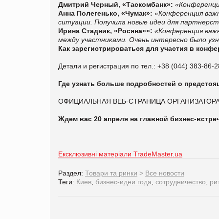
Дмитрий Черный, «Таскомбанк»:
«Конференци
Анна Полегенько, «Чумак»:
«Конференция важн
ситуации. Получила новые идеи для партнерст
Ирина Стадник, «Росяна»»:
«Конференция важн
между участниками. Очень интересно было уз
Как зарегистрироваться для участия в конф
Детали и регистрация по тел.: +38 (044) 383-86-2
Где узнать больше подробностей о предстоя
ОФИЦИАЛЬНАЯ ВЕБ-СТРАНИЦА ОРГАНИЗАТОР
Ждем вас 20 апреля на главной бизнес-встре
Ексклюзивні матеріали TradeMaster.ua
Раздел:
Товари та ринки
>
Все новости
Теги:
Киев
,
бизнес-идеи года
,
сотрудничество
,
ри