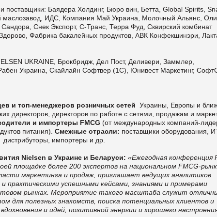
 поставщики: Баядера Холдинг, Бюро вин, Бетта, Global Spirits, Sn
ий маслозавод, ИДС, Компания Май Украина, Молочный Альянс, Оли
 Сандора, Снек Экспорт, С-Транс, Терра Фуд, Сквирский комбинат
 Здорово, Фабрика бакалейных продуктов, АВК Конфекшинэри, Лакт
ELSEN UKRAINE, Брокбридж, Дел Пост, Деливери, Заммлер,
 Рабен Украина, Скайлайн Софтвер (1С), Юнивест Маркетинг, Софт
цев и топ-менеджеров розничных сетей
Украины, Европы и бли
их директоров, директоров по работе с сетями, продажам и маркет
водители и импортеры
FMCG
(от международных компаний-лиде
дуктов питания).
Смежные отрасли:
поставщики оборудования, И
, дистрибуторы, импортеры и др.
ития Nielsen в Украине и Беларуси:
«Ежегодная конференция 
а своей площадке более 200 экспертов на национальном FMCG-рынк
ласти маркетинга и продаж, приглашает ведущих аналитиков
 и практическими успешными кейсами, знаниями и примерами
уктовом рынках. Мероприятие такого масштаба служит отличн
ом для полезных знакомств, поиска потенциальных клиентов и
 вдохновения
и идей, позитивной энергии и хорошего настроения