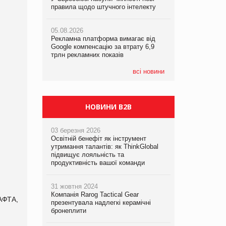
правила щодо штучного інтелекту
правила щодо штучного інтелекту
правила щодо штучного інтелекту
05.08.2026
05.08.2026
05.08.2026
Рекламна платформа вимагає від
Рекламна платформа вимагає від
Рекламна платформа вимагає від
Google компенсацію за втрату 6,9
Google компенсацію за втрату 6,9
Google компенсацію за втрату 6,9
трлн рекламних показів
трлн рекламних показів
трлн рекламних показів
всі новини
НОВИНИ B2B
03 березня 2026
Освітній бенефіт як інструмент
утримання талантів: як ThinkGlobal
підвищує лояльність та
продуктивність вашої команди
31 жовтня 2024
Компанія Rarog Tactical Gear
АФТА,
презентувала надлегкі керамічні
бронеплити