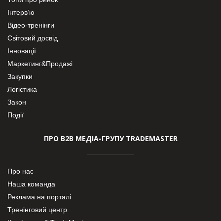
Інтерв’ю
Відео-тренінги
Світовий досвід
Інновації
Маркетинг&Продажі
Закупки
Логістика
Закон
Події
ПРО В2В МЕДІА-ГРУПУ TRADEMASTER
Про нас
Наша команда
Реклама на порталі
Тренінговий центр