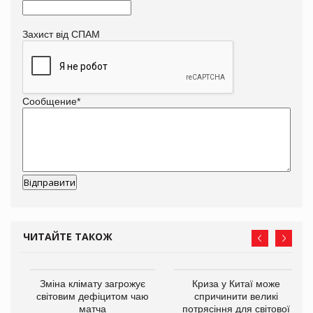
Захист від СПАМ
Сообщение
*
ЧИТАЙТЕ ТАКОЖ
Зміна клімату загрожує
Криза у Китаї може
ne
світовим дефіцитом чаю
спричинити великі
матча
потрясіння для світової