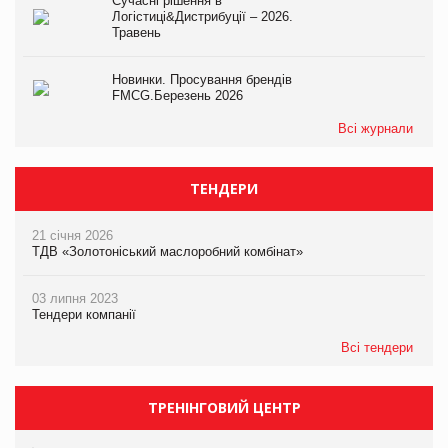
Сучасні рішення в
Логістиці&Дистрибуції – 2026.
Травень
Новинки. Просування брендів
FMCG.Березень 2026
Всі журнали
ТЕНДЕРИ
21 січня 2026
ТДВ «Золотоніський маслоробний комбінат»
03 липня 2023
Тендери компанії
Всі тендери
ТРЕНІНГОВИЙ ЦЕНТР