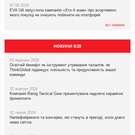
Франція заборонила рекламні дзвінки без згоди клієнтів
07.08.2026
07.08.2026
EVA.UA запустила кампанію «Хто б знав» про асортимент,
EVA.UA запустила кампанію «Хто б знав» про асортимент,
якого покупці не очікують побачити на платформі
якого покупці не очікують побачити на платформі
всі новини
НОВИНИ B2B
03 березня 2026
Освітній бенефіт як інструмент утримання талантів: як
ThinkGlobal підвищує лояльність та продуктивність вашої
команди
31 жовтня 2024
Компанія Rarog Tactical Gear презентувала надлегкі керамічні
бронеплити
31 липня 2024
Напівфабрикати та консерви, які стануть в пригоді, коли довго
нема світла