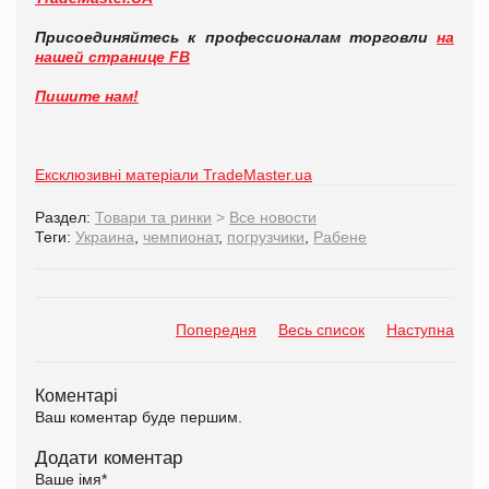
Присоединяйтесь к профессионалам торговли
на
нашей странице FB
Пишите нам!
Ексклюзивні матеріали TradeMaster.ua
Раздел:
Товари та ринки
>
Все новости
Теги:
Украина
,
чемпионат
,
погрузчики
,
Рабене
Попередня
Весь список
Наступна
Коментарі
Ваш коментар буде першим.
Додати коментар
Ваше імя
*