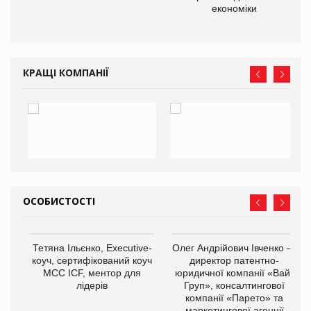
економіки
КРАЩІ КОМПАНІЇ
ОСОБИСТОСТІ
,
Тетяна Ільєнко, Executive-
Олег Андрійович Івченко —
ОВ
коуч, сертифікований коуч
директор патентно-
МСС ICF, ментор для
юридичної компанії «Вайз
лідерів
Груп», консалтингової
компанії «Парето» та
маркетингової агенції