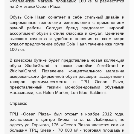
Флагманский магазин площадью 160 кв. м разместится
на 2-м этаже Ocean Plaza.
Обувь Cole Haan сочетает в себе стильный дизайн и
современные технологии изготовления с применением
ручной работы. Сегодня бренд предлагает широкий
ассортимент обуви в стиле классика и кэжуал. Ценители
высокого качества и удобного ношения во всем мире
отдают предпочтение обуви Cole Haan течение уже почти
100 лет.
В киевском бутике будет представлена новая коллекция
обуви StudiøGrand, а также линейки ZerøGrand и
ØriginalGrand. Появление концептуального магазина
американского фирменной обуви расширит ассортимент
товаров премиум-сегмента в ТРЦ Ocean Plaza,
представленный такими монобрендовыми обувными
магазинами, как Helen Marlen, Lori Blue, Baldinini.
Справка:
ТРЦ «Ocean Plaza» был открыт в ноябре 2012 года,
расположен в центре Киева на ст. м. Лыбидская, по
адресу ул. Горького, 176. «Ocean Plaza» является самым
большим ТРЦ Киева - 70 000 м² - торговая площадь и