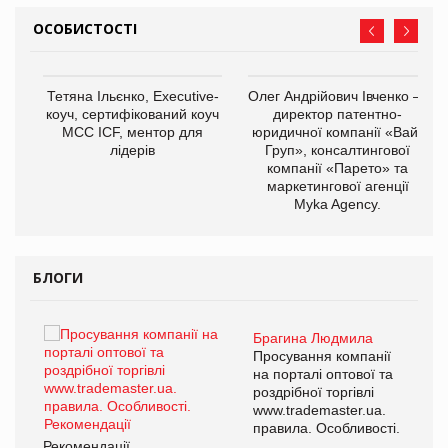
ОСОБИСТОСТІ
,
Тетяна Ільєнко, Executive-
Олег Андрійович Івченко —
ОВ
коуч, сертифікований коуч
директор патентно-
МСС ICF, ментор для
юридичної компанії «Вайз
лідерів
Груп», консалтингової
компанії «Парето» та
маркетингової агенції
Myka Agency.
БЛОГИ
Брагина Людмила
ї
Просування компанії
а
на порталі оптової та
роздрібної торгівлі
www.trademaster.ua.
і.
правила. Особливості.
Рекомендації
Ре