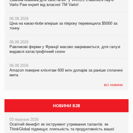
Varto Paw expert від власної ТМ Varto!
Varto Paw expert від власної ТМ Varto!
тонну
06.08.2026
06.08.2026
06.08.2026
Ціна на какао-боби вперше за півроку перевищила $5000 за
Ціна на какао-боби вперше за півроку перевищила $5000 за
Равликові ферми у Франції масово закриваються, для галузі
тонну
тонну
видався катастрофічний сезон
06.08.2026
06.08.2026
06.08.2026
Равликові ферми у Франції масово закриваються, для галузі
Равликові ферми у Франції масово закриваються, для галузі
Amazon поверне клієнтам 600 млн доларів за раніше сплачені
видався катастрофічний сезон
видався катастрофічний сезон
мита
06.08.2026
06.08.2026
05.08.2026
Amazon поверне клієнтам 600 млн доларів за раніше сплачені
Amazon поверне клієнтам 600 млн доларів за раніше сплачені
У Євросоюзі набули чинності нові правила щодо штучного
мита
мита
інтелекту
всі новини
НОВИНИ B2B
03 березня 2026
Освітній бенефіт як інструмент утримання талантів: як
ThinkGlobal підвищує лояльність та продуктивність вашої