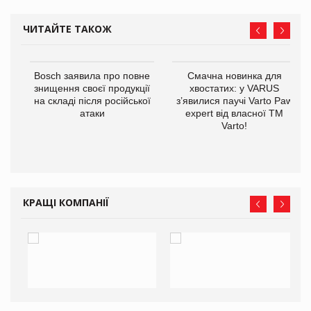
ЧИТАЙТЕ ТАКОЖ
 $1
Bosch заявила про повне
Смачна новинка для
знищення своєї продукції
хвостатих: у VARUS
на складі після російської
з’явилися паучі Varto Paw
атаки
expert від власної ТМ
Varto!
КРАЩІ КОМПАНІЇ