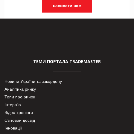
написати нам
ТЕМИ ПОРТАЛА TRADEMASTER
Новини України та закордону
Аналітика ринку
Топи про ринок
Інтерв’ю
Відео-тренінги
Світовий досвід
Інновації