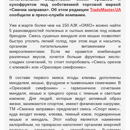
сухофруктов под собственной торговой маркой
«Смачна заправка». Об этом редакции
TradeMaster.UA
сообщили в пресс-службе компании.
Уже в марте более чем на 150 АЗК «ОККО» можно найти
5 разновидностей полезных и сытных миксов под новым
брендом. Смесь сушеных миндаля или кешью позволяет
быстро утолить легкий голод, при этом еще и насытить
организм питательными витаминами и
микроэлементами. Если же нравится комбинация
различных вкусов, хочется больше фруктовых кисло-
сладких сочетаний, то стоит попробовать «Смесь орехов
с клюквой» или «Ореховую симфонию».
В составе первого микса ягоды клюквы дополнены
миндалем, кешью, фундуком и тыквенными семечками. В
«Ореховой симфонии» – гармоничное сочетание
миндаля, кешью и грецкого ореха с темным и светлым
изюмом. Для людей, которые ведут активный образ
жизни, занимаются спортом, имеют физические нагрузки,
ТМ «Смачна заправка» предлагает смесь «Спорт микс»,
куда входит инжир, клюква, темный изюм, поджаренные
кешью и миндаль. Этот набор является наименее
калорийным, но прекрасно наполняет организм энергией
полезных элементов и способствует быстрому