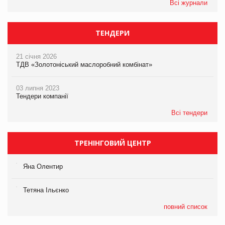
Всі журнали
ТЕНДЕРИ
21 січня 2026
ТДВ «Золотоніський маслоробний комбінат»
03 липня 2023
Тендери компанії
Всі тендери
ТРЕНІНГОВИЙ ЦЕНТР
Яна Олентир
Тетяна Ільєнко
повний список