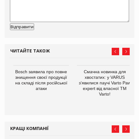
ЧИТАЙТЕ ТАКОЖ
 $1
Bosch заявила про повне
Смачна новинка для
знищення своєї продукції
хвостатих: у VARUS
на складі після російської
з’явилися паучі Varto Paw
атаки
expert від власної ТМ
Varto!
КРАЩІ КОМПАНІЇ