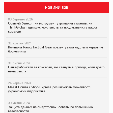
НОВИНИ B2B
03 березня 2026
Освітній бенефіт як інструмент утримання талантів: як
ThinkGlobal підвищує лояльність та продуктивність вашої
команди
31 жовтня 2024
Компанія Rarog Tactical Gear презентувала надлегкі керамічні
бронеплити
31 липня 2024
Напівфабрикати та консерви, які стануть в пригоді, коли довго
нема світла
24 червня 2024
Meest Пошта і Shop-Express розширюють можливості
українських підприємців
30 квітня 2024
Защита данных на смартфонах: советы по повышению
безопасности