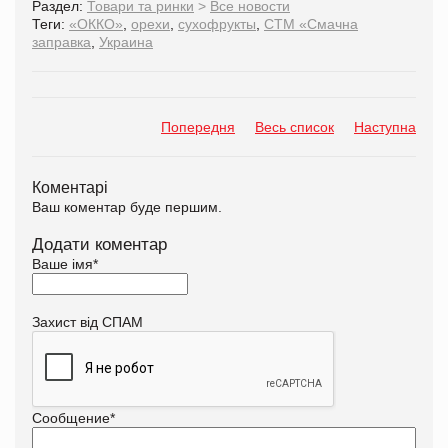
Раздел:
Товари та ринки
>
Все новости
Теги:
«ОККО»
,
орехи
,
сухофрукты
,
СТМ «Смачна
заправка
,
Украина
Попередня
Весь список
Наступна
Коментарі
Ваш коментар буде першим.
Додати коментар
Ваше імя
*
Захист від СПАМ
Сообщение
*