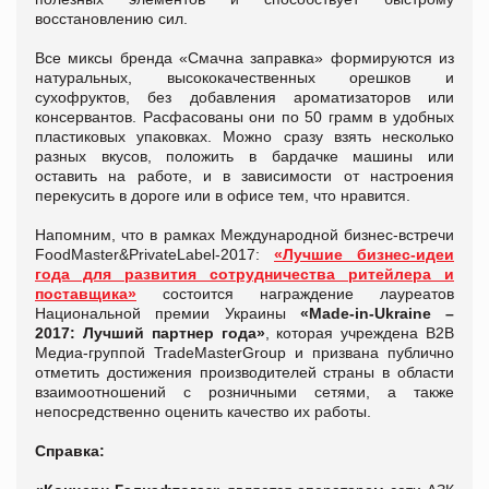
восстановлению сил.
Все миксы бренда «Смачна заправка» формируются из
натуральных, высококачественных орешков и
сухофруктов, без добавления ароматизаторов или
консервантов. Расфасованы они по 50 грамм в удобных
пластиковых упаковках. Можно сразу взять несколько
разных вкусов, положить в бардачке машины или
оставить на работе, и в зависимости от настроения
перекусить в дороге или в офисе тем, что нравится.
Напомним, что в рамках Международной бизнес-встречи
FoodMaster&PrivateLabel-2017:
«
Лучшие бизнес-идеи
года для развития сотрудничества ритейлера и
поставщика
»
состоится награждение лауреатов
Национальной премии Украины
«Made-in-Ukraine –
2017:
Лучший партнер года
»
, которая учреждена В2В
Медиа-группой TradeMasterGroup и призвана публично
отметить достижения производителей страны в области
взаимоотношений с розничными сетями, а также
непосредственно оценить качество их работы.
Справка: