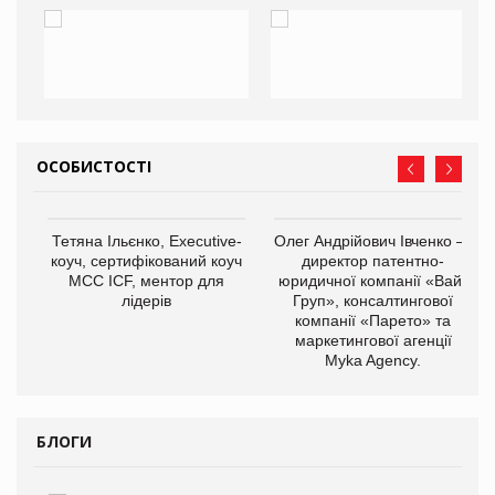
ОСОБИСТОСТІ
,
Тетяна Ільєнко, Executive-
Олег Андрійович Івченко —
ОВ
коуч, сертифікований коуч
директор патентно-
МСС ICF, ментор для
юридичної компанії «Вайз
лідерів
Груп», консалтингової
компанії «Парето» та
маркетингової агенції
Myka Agency.
БЛОГИ