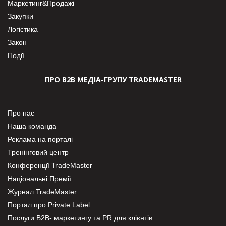
Маркетинг&Продажі
Закупки
Логістика
Закон
Події
ПРО В2В МЕДІА-ГРУПУ TRADEMASTER
Про нас
Наша команда
Реклама на порталі
Тренінговий центр
Конференції TradeMaster
Національні Премії
Журнал TradeMaster
Портал про Private Label
Послуги В2В- маркетингу та PR для клієнтів