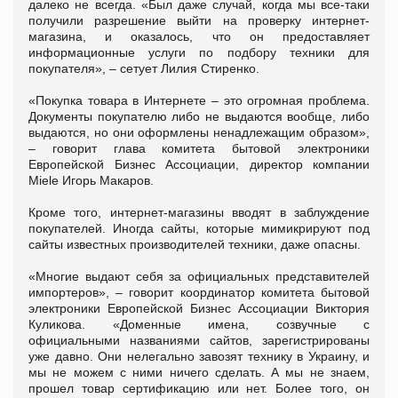
далеко не всегда. «Был даже случай, когда мы все-таки
получили разрешение выйти на проверку интернет-
магазина, и оказалось, что он предоставляет
информационные услуги по подбору техники для
покупателя», – сетует Лилия Стиренко.
«Покупка товара в Интернете – это огромная проблема.
Документы покупателю либо не выдаются вообще, либо
выдаются, но они оформлены ненадлежащим образом»,
– говорит глава комитета бытовой электроники
Европейской Бизнес Ассоциации, директор компании
Miele Игорь Макаров.
Кроме того, интернет-магазины вводят в заблуждение
покупателей. Иногда сайты, которые мимикрируют под
сайты известных производителей техники, даже опасны.
«Многие выдают себя за официальных представителей
импортеров», – говорит координатор комитета бытовой
электроники Европейской Бизнес Ассоциации Виктория
Куликова. «Доменные имена, созвучные с
официальными названиями сайтов, зарегистрированы
уже давно. Они нелегально завозят технику в Украину, и
мы не можем с ними ничего сделать. А мы не знаем,
прошел товар сертификацию или нет. Более того, он