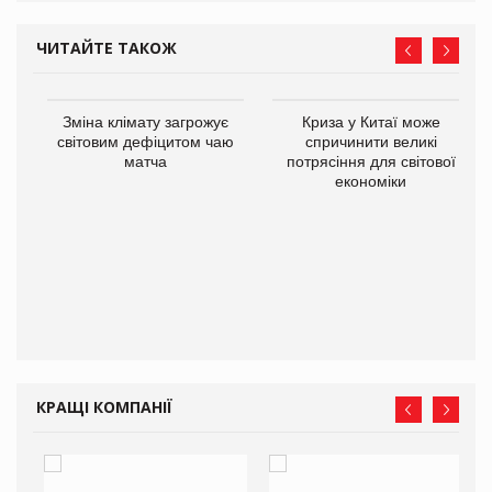
ЧИТАЙТЕ ТАКОЖ
Зміна клімату загрожує
Криза у Китаї може
ne
світовим дефіцитом чаю
спричинити великі
матча
потрясіння для світової
економіки
КРАЩІ КОМПАНІЇ