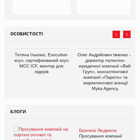
ОСОБИСТОСТІ
,
Тетяна Ільєнко, Executive-
Олег Андрійович Івченко —
ОВ
коуч, сертифікований коуч
директор патентно-
МСС ICF, ментор для
юридичної компанії «Вайз
лідерів
Груп», консалтингової
компанії «Парето» та
маркетингової агенції
Myka Agency.
БЛОГИ
Брагина Людмила
ї
Просування компанії