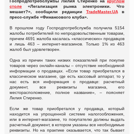
Госпродпотребслужбы Лилия Стиренко на
круглом
столе
«Легализация рынка электроники. Что
мешает?», сообщили редакции
TradeMaster.UA
в
пресс-службе «Финансового клуба».
В прошлом году Госпродпотребслужба получила 5154
жалобы потребителей по непродовольственным товарам,
причем 4691 жалоба касалась «классических» продавцов
и лишь 463 – интернет-магазинов. Только 1% из 463
жалоб был удовлетворен.
Одна из причин таких низких показателей при покупке
товаров через онлайн-каналы – отсутствие необходимой
информации о продавцах. «Если товар приобретался в
классическом магазине, где есть кассовый аппарат, то у
нас есть вся информация о продавце: расчетный
документ, все реквизиты магазина, его
месторасположение, полное название», – поясняет
Лилия Стиренко.
Если же товар приобретался у продавца, который
находится на упрощенной системе налогообложения,
или в интернет-магазине, то покупателю должны выдать
расчетный документ, в котором указаны все необходимые
реквизиты. Но на практике оказывается, что так бывает