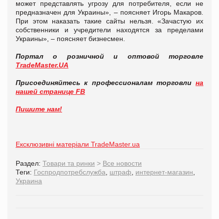
может представлять угрозу для потребителя, если не
предназначен для Украины», – поясняет Игорь Макаров.
При этом наказать такие сайты нельзя. «Зачастую их
собственники и учредители находятся за пределами
Украины», – поясняет бизнесмен.
Портал о розничной и оптовой торговле
TradeMaster.UA
Присоединяйтесь к профессионалам торговли
на
нашей странице FB
Пишите нам!
Ексклюзивні матеріали TradeMaster.ua
Раздел:
Товари та ринки
>
Все новости
Теги:
Госпродпотребслужба
,
штраф
,
интернет-магазин
,
Украина