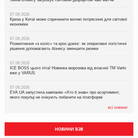
07.08.2026
07.08.2026
07.08.2026
Криза у Китаї може спричинити великі потрясіння для світової
Криза у Китаї може спричинити великі потрясіння для світової
Криза у Китаї може спричинити великі потрясіння для світової
економіки
економіки
економіки
07.08.2026
07.08.2026
07.08.2026
Розмитнення «з коліс» та крос-докінг: як оперативні логістичні
Розмитнення «з коліс» та крос-докінг: як оперативні логістичні
Kraft Heinz скоротила збиток у першому півріччі
рішення допомагають бізнесу зменшити ризики
рішення допомагають бізнесу зменшити ризики
07.08.2026
07.08.2026
07.08.2026
Продажі Hugo Boss впали на 9%
ICE BOSS цього літа! Новинка морозива від власної ТМ Varto
ICE BOSS цього літа! Новинка морозива від власної ТМ Varto
вже у VARUS
вже у VARUS
07.08.2026
Франція заборонила рекламні дзвінки без згоди клієнтів
07.08.2026
07.08.2026
EVA.UA запустила кампанію «Хто б знав» про асортимент,
EVA.UA запустила кампанію «Хто б знав» про асортимент,
якого покупці не очікують побачити на платформі
якого покупці не очікують побачити на платформі
всі новини
НОВИНИ B2B